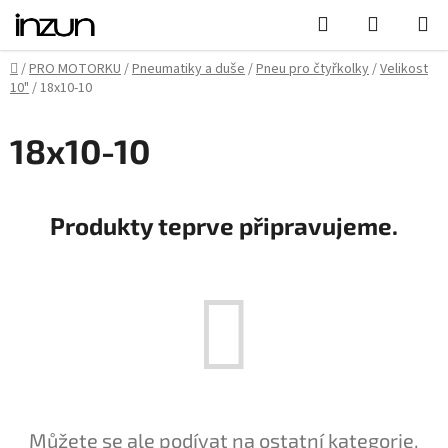
Přejít
Hledat
NÁKUPN
na
KOŠÍK
obsah
Domů
/
PRO MOTORKU
/
Pneumatiky a duše
/
Pneu pro čtyřkolky
/
Velikost
10"
/
18x10-10
18x10-10
Produkty teprve připravujeme.
Můžete se ale podívat na ostatní kategorie.