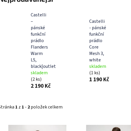
Castelli
–
Castelli
pánské
- pánské
funkční
funkční
prádlo
prádlo
Flanders
Core
Warm
Mesh 3,
LS,
white
black|outlet
skladem
skladem
(1 ks)
1 190 Kč
(2 ks)
2 190 Kč
Stránka
1
z
1
-
2
položek celkem
V