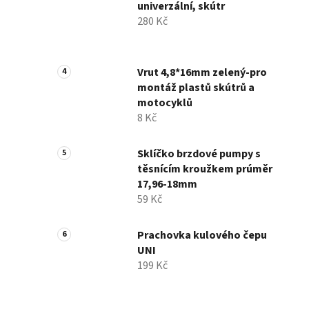
univerzální, skútr
280 Kč
Vrut 4,8*16mm zelený-pro
montáž plastů skútrů a
motocyklů
8 Kč
Sklíčko brzdové pumpy s
těsnícím kroužkem prúměr
17,96-18mm
59 Kč
Prachovka kulového čepu
UNI
199 Kč