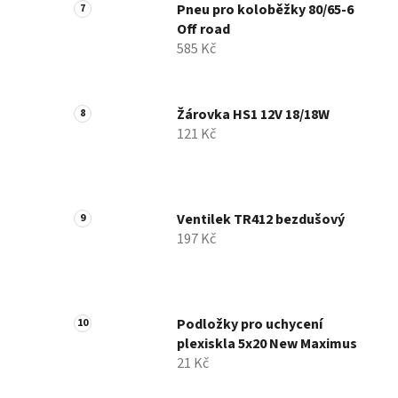
Pneu pro koloběžky 80/65-6
Off road
585 Kč
Žárovka HS1 12V 18/18W
121 Kč
Ventilek TR412 bezdušový
197 Kč
Podložky pro uchycení
plexiskla 5x20 New Maximus
21 Kč