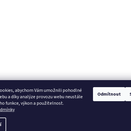
ookies, abychom Vám umožnili pohodlné
Odmítnout
ebu a díky analýze provozu webu neustále
eho funkce, výkon a použitelnost.
odmínky
í