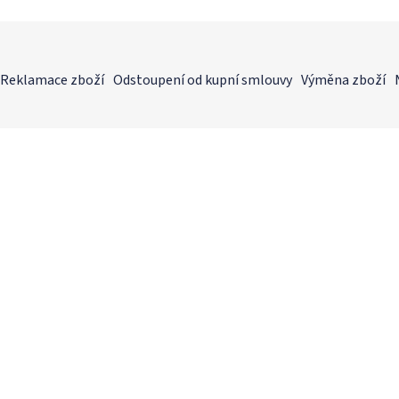
Reklamace zboží
Odstoupení od kupní smlouvy
Výměna zboží