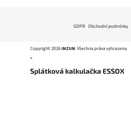
Z
á
GDPR
Obchodní podmínky
p
a
t
Copyright 2026
INZUN
. Všechna práva vyhrazena.
í
×
Splátková kalkulačka ESSOX