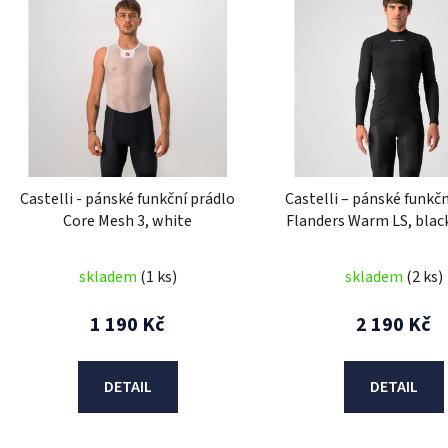
ý
p
i
s
p
r
o
d
Castelli - pánské funkční prádlo
Castelli – pánské funkč
u
Core Mesh 3, white
Flanders Warm LS, blac
k
t
skladem
(1 ks)
skladem
(2 ks)
ů
1 190 Kč
2 190 Kč
DETAIL
DETAIL