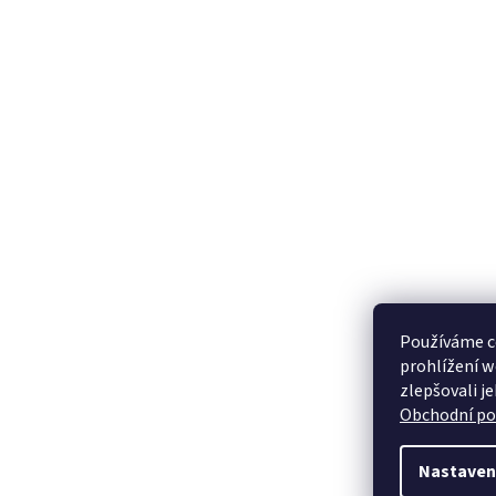
Používáme c
prohlížení w
zlepšovali j
Obchodní p
Nastaven