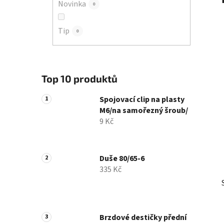
Novinka
0
í
p
Tip
a
0
n
e
l
Top 10 produktů
Spojovací clip na plasty
M6/na samořezný šroub/
9 Kč
Duše 80/65-6
335 Kč
Brzdové destičky přední