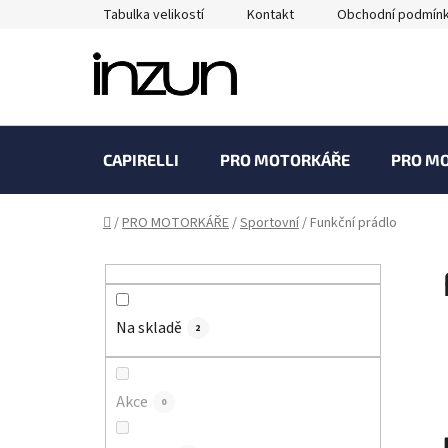
Přejít
Tabulka velikostí
Kontakt
Obchodní podmín
na
obsah
CAPIRELLI
PRO MOTORKÁŘE
PRO M
Domů
/
PRO MOTORKÁŘE
/
Sportovní
/
Funkční prádlo
P
o
s
Na skladě
t
2
r
a
Akce
0
n
n