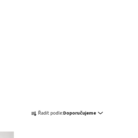
Ř
Řadit podle:
Doporučujeme
a
z
e