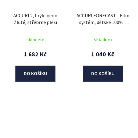
ACCURI 2, brýle neon
ACCURI FORECAST - Film
Žluté, střébrné plexi
systém, dětské 100% -
USA
skladem
skladem
1 682 Kč
1 040 Kč
DO KOŠÍKU
DO KOŠÍKU