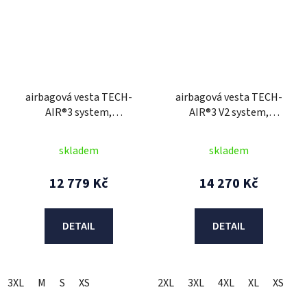
airbagová vesta TECH-
airbagová vesta TECH-
AIR®3 system,
AIR®3 V2 system,
ALPINESTARS (žlutá
ALPINESTARS (žlutá
fluo/černá) 2025
fluo/černá) 2026
skladem
skladem
12 779 Kč
14 270 Kč
DETAIL
DETAIL
3XL
M
S
XS
2XL
3XL
4XL
XL
XS