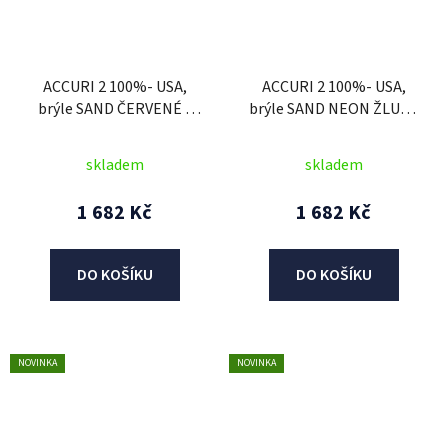
ACCURI 2 100%- USA,
ACCURI 2 100%- USA,
brýle SAND ČERVENÉ -
brýle SAND NEON ŽLUTÉ
kouřové plexi
- kouřové plexi
skladem
skladem
1 682 Kč
1 682 Kč
DO KOŠÍKU
DO KOŠÍKU
NOVINKA
NOVINKA