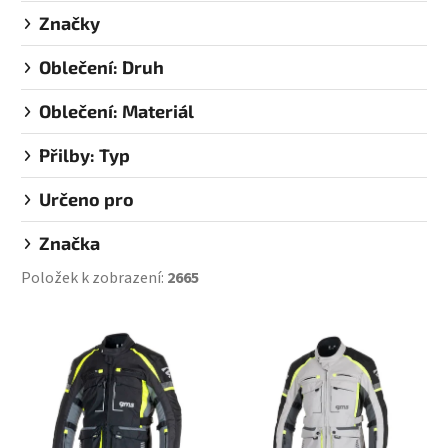
Značky
Oblečení: Druh
Oblečení: Materiál
Přilby: Typ
Určeno pro
Značka
Položek k zobrazení:
2665
V
ý
p
i
s