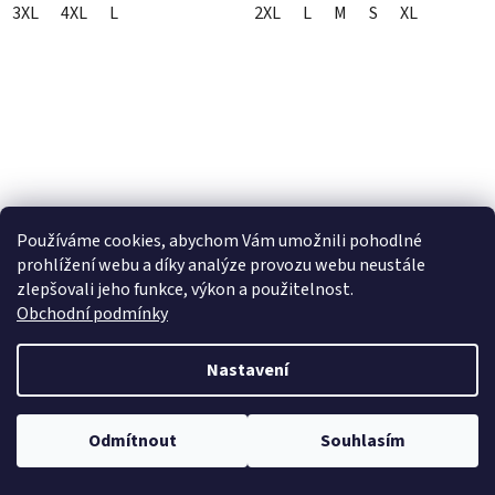
3XL
4XL
L
2XL
L
M
S
XL
Používáme cookies, abychom Vám umožnili pohodlné
airbagová vesta TECH-
ARMATIC 100'% brýle
prohlížení webu a díky analýze provozu webu neustále
AIR®OFF-ROAD system,
Neon Orange, stříbrné
zlepšovali jeho funkce, výkon a použitelnost.
ALPINESTARS (černá/
zrcadlové plexi
Obchodní podmínky
červená) 2026
skladem
skladem
Nastavení
24 590 Kč
2 200 Kč
Odmítnout
Souhlasím
DETAIL
DO KOŠÍKU