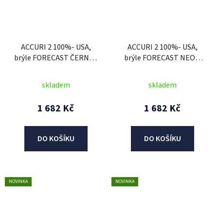
ACCURI 2 100%- USA,
ACCURI 2 100%- USA,
brýle FORECAST ČERNÉ -
brýle FORECAST NEON
čiré plexi
ŽLUTÉ - čiré plexi
skladem
skladem
1 682 Kč
1 682 Kč
DO KOŠÍKU
DO KOŠÍKU
NOVINKA
NOVINKA