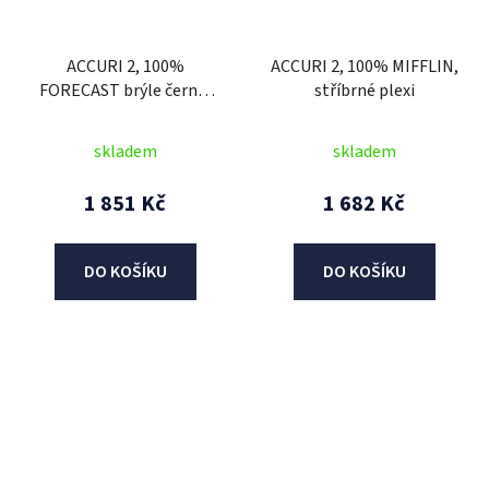
ACCURI 2, 100%
ACCURI 2, 100% MIFFLIN,
FORECAST brýle černé,
stříbrné plexi
čiré plexi, dětské
skladem
skladem
1 851 Kč
1 682 Kč
DO KOŠÍKU
DO KOŠÍKU