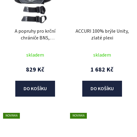
A popruhy pro krční
ACCURI 100% brýle Unity,
chrániče BNS,
zlaté plexi
ALPINESTARS (černá
antracit)
skladem
skladem
829 Kč
1 682 Kč
DO KOŠÍKU
DO KOŠÍKU
NOVINKA
NOVINKA