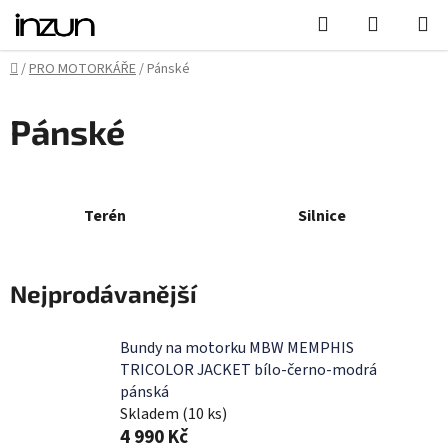
Přejít
Hledat
NÁKUPN
na
KOŠÍK
obsah
Domů
/
PRO MOTORKÁŘE
/
Pánské
Pánské
Terén
Silnice
Nejprodávanější
Bundy na motorku MBW MEMPHIS
TRICOLOR JACKET bílo-černo-modrá
pánská
Skladem
(10 ks)
4 990 Kč