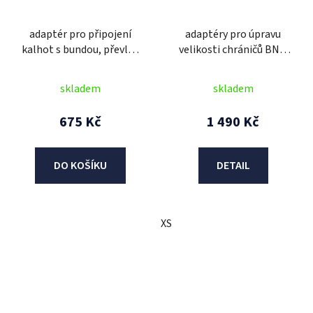
adaptér pro připojení
adaptéry pro úpravu
kalhot s bundou, převlek
velikosti chráničů BNS,
pásku se zipem, OXFORD
ALPINESTARS
skladem
skladem
675 Kč
1 490 Kč
DO KOŠÍKU
DETAIL
XS