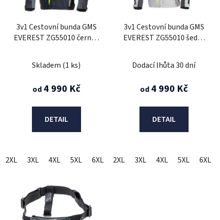
p
r
3v1 Cestovní bunda GMS
3v1 Cestovní bunda GMS
o
EVEREST ZG55010 černo-
EVEREST ZG55010 šedo-
d
antracitově-žlutá XS
černo-žlutá XS
u
Skladem
(1 ks)
Dodací lhůta 30 dní
k
t
4 990 Kč
4 990 Kč
od
od
ů
DETAIL
DETAIL
2XL
3XL
4XL
5XL
6XL
2XL
L
M
3XL
S
4XL
XL
XS
5XL
6XL