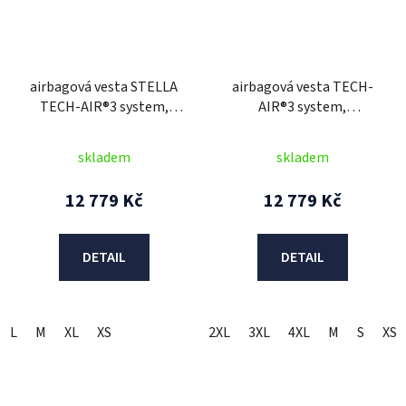
airbagová vesta STELLA
airbagová vesta TECH-
TECH-AIR®3 system,
AIR®3 system,
ALPINESTARS, dámská
ALPINESTARS
(černá/tmavě šedá) 2025
(černá/tmavě šedá) 2025
skladem
skladem
12 779 Kč
12 779 Kč
DETAIL
DETAIL
L
M
XL
XS
2XL
3XL
4XL
M
S
XS