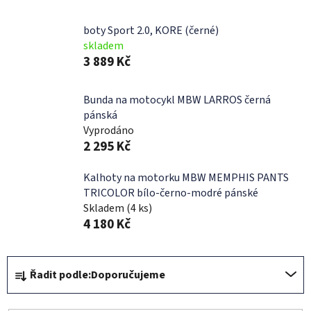
boty Sport 2.0, KORE (černé)
skladem
3 889 Kč
Bunda na motocykl MBW LARROS černá
pánská
Vyprodáno
2 295 Kč
Kalhoty na motorku MBW MEMPHIS PANTS
TRICOLOR bílo-černo-modré pánské
Skladem
(4 ks)
4 180 Kč
Ř
Řadit podle:
Doporučujeme
a
z