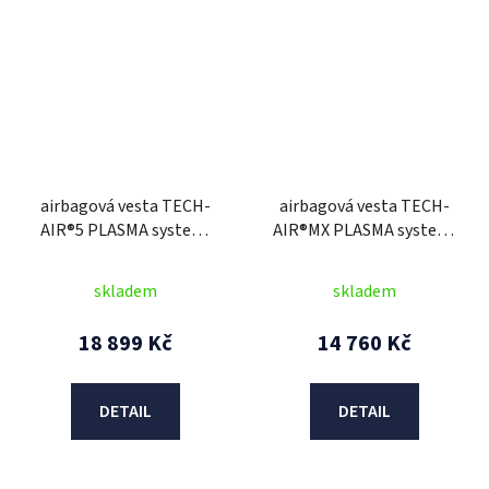
airbagová vesta TECH-
airbagová vesta TECH-
AIR®5 PLASMA system,
AIR®MX PLASMA system,
ALPINESTARS (černá)
ALPINESTARS (bílá/
2026
černá/červená) 2026
skladem
skladem
18 899 Kč
14 760 Kč
DETAIL
DETAIL