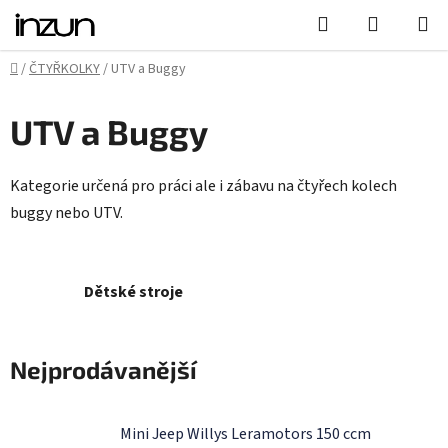
Přejít
Hledat
NÁKUPN
na
KOŠÍK
obsah
Domů
/
ČTYŘKOLKY
/
UTV a Buggy
UTV a Buggy
Kategorie určená pro práci ale i zábavu na čtyřech kolech
buggy nebo UTV.
Dětské stroje
Nejprodávanější
Mini Jeep Willys Leramotors 150 ccm