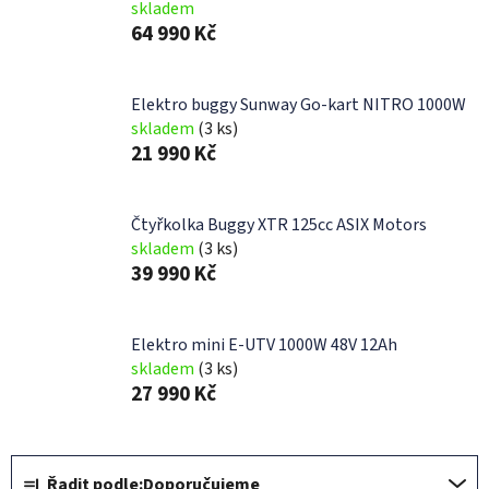
skladem
64 990 Kč
Elektro buggy Sunway Go-kart NITRO 1000W
skladem
(3 ks)
21 990 Kč
Čtyřkolka Buggy XTR 125cc ASIX Motors
skladem
(3 ks)
39 990 Kč
Elektro mini E-UTV 1000W 48V 12Ah
skladem
(3 ks)
27 990 Kč
Ř
Řadit podle:
Doporučujeme