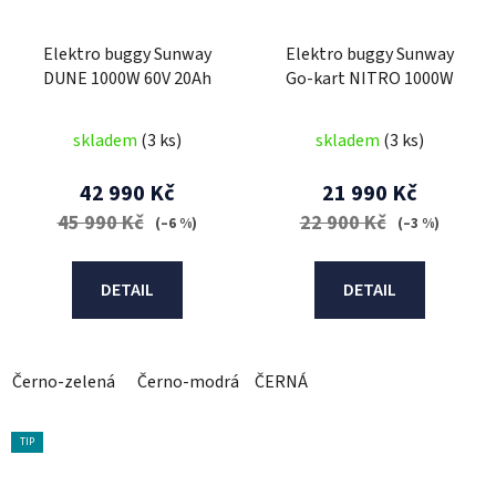
Elektro buggy Sunway
Elektro buggy Sunway
DUNE 1000W 60V 20Ah
Go-kart NITRO 1000W
skladem
(3 ks)
skladem
(3 ks)
42 990 Kč
21 990 Kč
45 990 Kč
22 900 Kč
(–6 %)
(–3 %)
DETAIL
DETAIL
Černo-zelená
Černo-modrá
ČERNÁ
Černo-červená
TIP