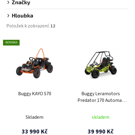
Značky
Hloubka
Položek k zobrazení:
12
V
NOVINKA
ý
p
i
s
p
r
Buggy KAYO S70
Buggy Leramotors
o
Predator 170 Automat
d
Černá
u
Skladem
skladem
k
t
33 990 Kč
39 990 Kč
ů