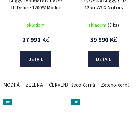
Buggy Leramotors Razor
Čtyřkolka Buggy XTR
III Deluxe 1200W Modrá
125cc ASIX Motors
skladem
skladem
(3 ks)
27 990 Kč
39 990 Kč
DETAIL
DETAIL
MODRÁ
ZELENÁ
ČERVENÁ
šedo-černá
Zeleno-černá
TIP
TIP