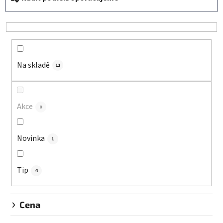
a
z
e
n
í
Na skladě
p
11
r
o
d
Akce
0
u
k
Novinka
1
t
ů
Tip
4
Cena