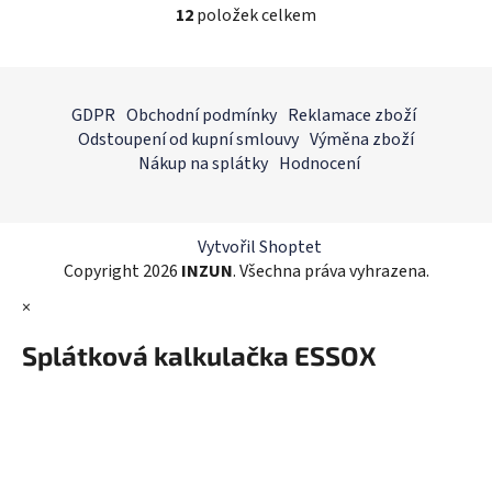
12
položek celkem
O
v
l
Z
á
á
GDPR
Obchodní podmínky
Reklamace zboží
d
p
Odstoupení od kupní smlouvy
Výměna zboží
a
a
Nákup na splátky
Hodnocení
c
t
í
í
p
r
Vytvořil Shoptet
v
Copyright 2026
INZUN
. Všechna práva vyhrazena.
k
×
y
v
Splátková kalkulačka ESSOX
ý
p
i
s
u