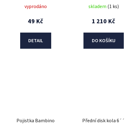
vyprodáno
skladem
(1 ks)
49 Kč
1 210 Kč
DETAIL
DO KOŠÍKU
Pojistka Bambino
Přední disk kola 6´´