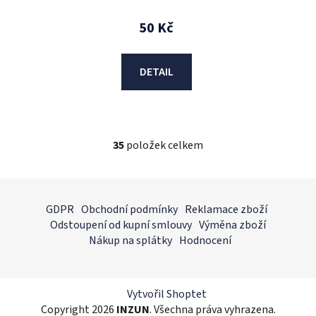
50 Kč
DETAIL
35
položek celkem
O
v
l
Z
á
á
GDPR
Obchodní podmínky
Reklamace zboží
d
p
Odstoupení od kupní smlouvy
Výměna zboží
a
a
Nákup na splátky
Hodnocení
c
t
í
í
p
r
Vytvořil Shoptet
v
Copyright 2026
INZUN
. Všechna práva vyhrazena.