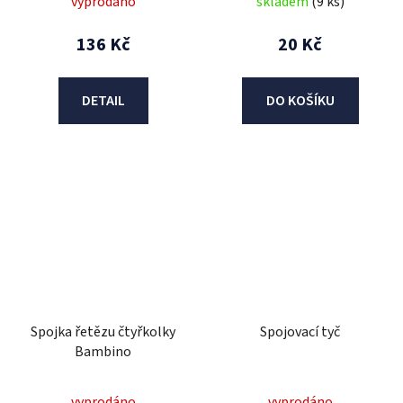
vyprodáno
skladem
(9 ks)
136 Kč
20 Kč
DETAIL
DO KOŠÍKU
Spojka řetězu čtyřkolky
Spojovací tyč
Bambino
vyprodáno
vyprodáno