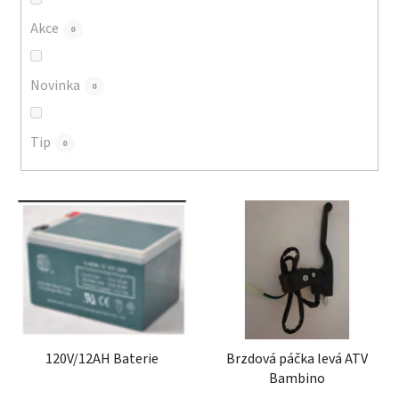
o
d
Akce
0
u
k
Novinka
0
t
ů
Tip
0
V
ý
p
i
s
p
r
120V/12AH Baterie
Brzdová páčka levá ATV
o
Bambino
d