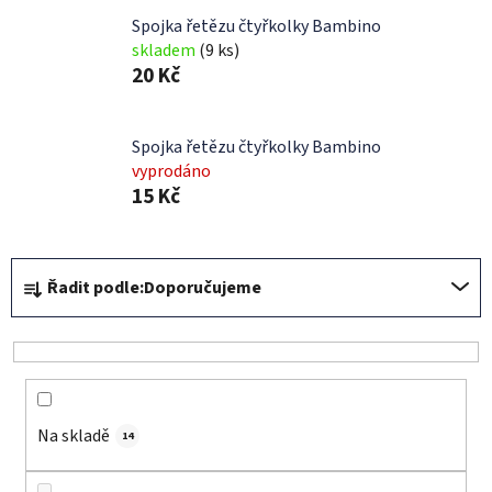
Spojka řetězu čtyřkolky Bambino
skladem
(9 ks)
20 Kč
Spojka řetězu čtyřkolky Bambino
vyprodáno
15 Kč
Ř
Řadit podle:
Doporučujeme
a
z
e
n
í
Na skladě
p
14
r