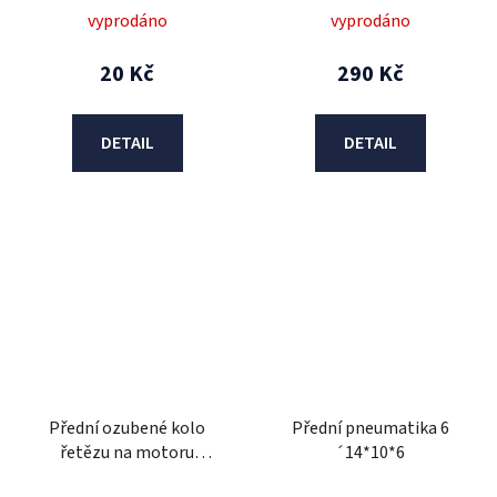
vyprodáno
vyprodáno
20 Kč
290 Kč
DETAIL
DETAIL
Přední ozubené kolo
Přední pneumatika 6
řetězu na motoru
´14*10*6
čtyřkolky Bambino