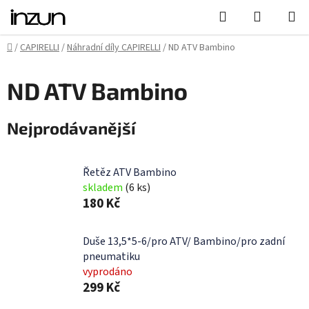
Přejít
Hledat
NÁKUPN
na
KOŠÍK
obsah
Domů
/
CAPIRELLI
/
Náhradní díly CAPIRELLI
/
ND ATV Bambino
ND ATV Bambino
Nejprodávanější
Řetěz ATV Bambino
skladem
(6 ks)
180 Kč
Duše 13,5*5-6/pro ATV/ Bambino/pro zadní
pneumatiku
vyprodáno
299 Kč