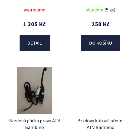
u
vyprodáno
skladem
(5 ks)
k
t
1 305 Kč
250 Kč
ů
DETAIL
DO KOŠÍKU
Brzdová páčka pravá ATV
Brzdový kotouč přední
Bambino
ATV Bambino