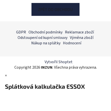
ZPĚT DO OBCHODU
Z
á
GDPR
Obchodní podmínky
Reklamace zboží
p
Odstoupení od kupní smlouvy
Výměna zboží
a
Nákup na splátky
Hodnocení
t
í
Vytvořil Shoptet
Copyright 2026
INZUN
. Všechna práva vyhrazena.
×
Splátková kalkulačka ESSOX