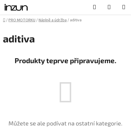
Přejít
Hledat
NÁKUPN
na
KOŠÍK
obsah
Domů
/
PRO MOTORKU
/
Náplně a údržba
/
aditiva
aditiva
Produkty teprve připravujeme.
Můžete se ale podívat na ostatní kategorie.