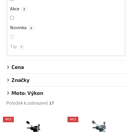
o
d
Akce
2
u
k
Novinka
1
t
ů
Tip
0
Cena
Značky
Moto: Výkon
Položek k zobrazení:
17
V
AKCE
AKCE
ý