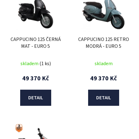
p
i
s
p
r
CAPPUCINO 125 ČERNÁ
CAPPUCINO 125 RETRO
o
MAT - EURO 5
MODRÁ - EURO 5
d
u
skladem
(1 ks)
skladem
k
t
49 370 Kč
49 370 Kč
ů
DETAIL
DETAIL