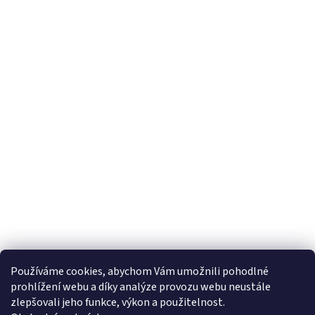
s
u
Používáme cookies, abychom Vám umožnili pohodlné
prohlížení webu a díky analýze provozu webu neustále
zlepšovali jeho funkce, výkon a použitelnost.