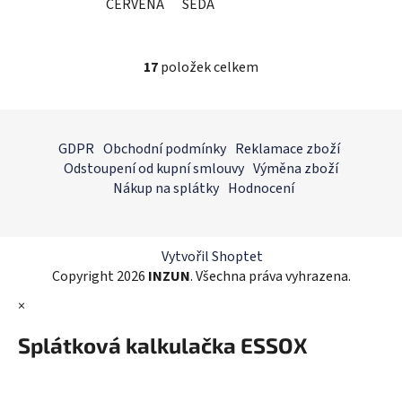
ČERVENÁ
ŠEDÁ
17
položek celkem
O
v
l
Z
á
á
GDPR
Obchodní podmínky
Reklamace zboží
d
p
Odstoupení od kupní smlouvy
Výměna zboží
a
a
Nákup na splátky
Hodnocení
c
t
í
í
p
r
Vytvořil Shoptet
v
Copyright 2026
INZUN
. Všechna práva vyhrazena.
k
×
y
v
Splátková kalkulačka ESSOX
ý
p
i