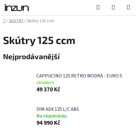
Přejít
Hledat
NÁKUPN
na
KOŠÍK
obsah
Domů
/
SKÚTRY
/
Skútry 125 ccm
Skútry 125 ccm
Nejprodávanější
CAPPUCINO 125 RETRO MODRÁ - EURO 5
skladem
49 370 Kč
SYM ADX 125 L/C ABS
Na objednávku
94 990 Kč