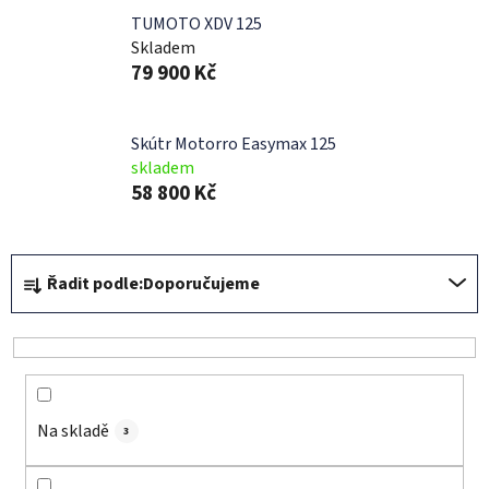
TUMOTO XDV 125
Skladem
79 900 Kč
Skútr Motorro Easymax 125
skladem
58 800 Kč
Ř
Řadit podle:
Doporučujeme
a
z
e
n
í
Na skladě
p
3
r