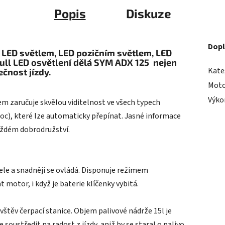
Popis
Diskuze
Dopl
LED světlem, LED pozičním světlem, LED
ull LED osvětlení dělá SYM ADX 125 nejen
Kate
čnost jízdy.
Moto
Výko
 zaručuje skvělou viditelnost ve všech typech
 Noc), které lze automaticky přepínat. Jasné informace
každém dobrodružství.
tele a snadněji se ovládá. Disponuje režimem
otor, i když je baterie klíčenky vybitá.
vštěv čerpací stanice. Objem palivové nádrže 15l je
soustředit na radost z jízdy, aniž by se staral o palivo.