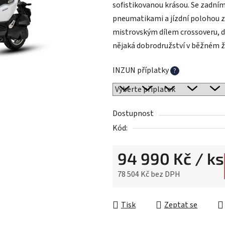
sofistikovanou krásou. Se zadní
z
pneumatikami a jízdní polohou zv
5
mistrovským dílem crossoveru, dí
hvězdiček.
nějaká dobrodružství v běžném ži
INZUN příplatky
?
Dostupnost
Kód:
94 990 Kč
/ ks
78 504 Kč
bez DPH
Měrná cena:
Tisk
Zeptat se