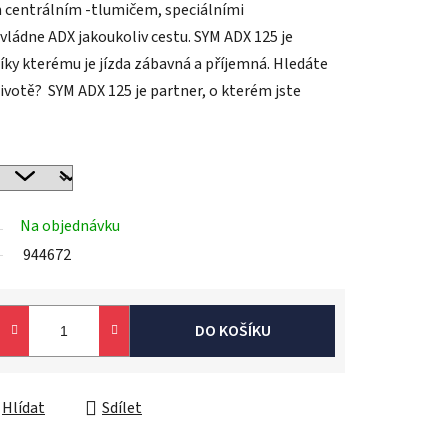
m centrálním -tlumičem, speciálními
ládne ADX jakoukoliv cestu. SYM ADX 125 je
ky kterému je jízda zábavná a příjemná. Hledáte
votě? SYM ADX 125 je partner, o kterém jste
Na objednávku
944672
DO KOŠÍKU
Hlídat
Sdílet