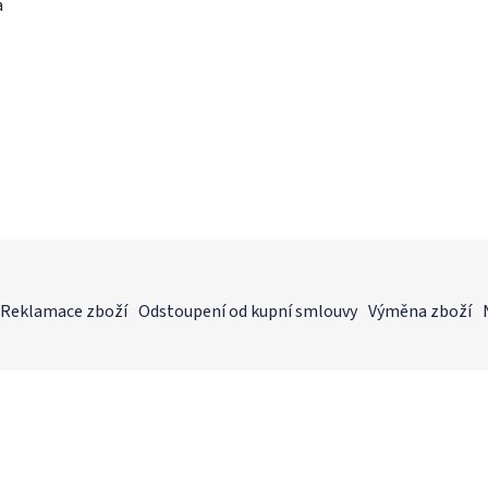
a
Reklamace zboží
Odstoupení od kupní smlouvy
Výměna zboží