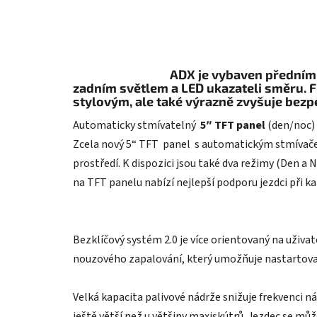
ADX je vybaven předním 
zadním světlem a LED ukazateli směru. F
stylovým, ale také výrazně zvyšuje bezpe
Automaticky stmívatelný
5″ TFT panel
(den/noc)
Zcela nový 5“ TFT panel s automatickým stmívačem
prostředí. K dispozici jsou také dva režimy (Den a
na TFT panelu nabízí nejlepší podporu jezdci při 
Bezklíčový systém 2.0 je více orientovaný na uživa
nouzového zapalování, který umožňuje nastartovat m
Velká kapacita palivové nádrže snižuje frekvenci ná
ještě větší než u většiny maxiskútrů. Jezdec se může 