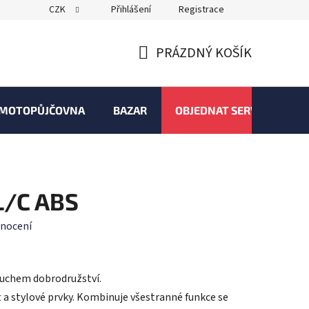
CZK
Přihlášení
Registrace
PRÁZDNÝ KOŠÍK
NÁKUPNÍ
KOŠÍK
MOTOPŮJČOVNA
BAZAR
OBJEDNAT SERVIS
L/C ABS
nocení
duchem dobrodružství.
t a stylové prvky. Kombinuje všestranné funkce se