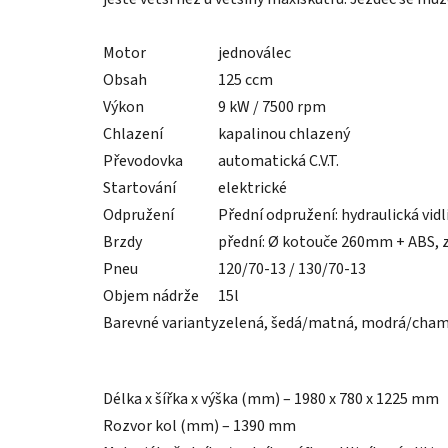
Motor
jednoválec
Obsah
125 ccm
Výkon
9 kW / 7500 rpm
Chlazení
kapalinou chlazený
Převodovka
automatická C.V.T.
Startování
elektrické
Odpružení
Přední odpružení: hydraulická vid
Brzdy
přední: Ø kotouče 260mm + ABS, 
Pneu
120/70-13 / 130/70-13
Objem nádrže
15l
Barevné varianty
zelená, šedá/matná, modrá/chame
Délka x šířka x výška (mm) – 1980 x 780 x 1225 mm
Rozvor kol (mm) – 1390 mm