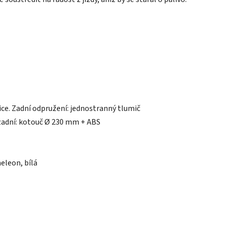
lice. Zadní odpružení: jednostranný tlumič
zadní: kotouč Ø 230 mm + ABS
leon, bílá