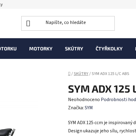
ky
OTORKU
MOTORKY
SKÚTRY
ČTYŘKOLKY
Domů
/
SKÚTRY
/
SYM ADX 125 L/C ABS
SYM ADX 125 
Průměrné
Neohodnoceno
Podrobnosti hod
hodnocení
Značka:
SYM
produktu
SYM ADX 125 ccm je inspirovaný 
je
Design ukazuje jeho sílu, rychlos
0,0