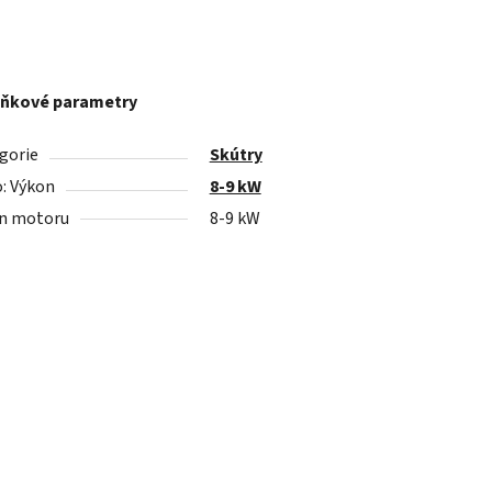
ňkové parametry
gorie
Skútry
: Výkon
8-9 kW
n motoru
8-9 kW