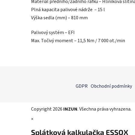
Materiál předního/zadního ráfku – Hliníková slitin
Plná kapacita palivové nádrže – 15 l
Výška sedla (mm) – 810 mm
Palivový systém – EFI
Max. Točivý moment – 11,5 Nm / 7 000 ot./min
Z
á
GDPR
Obchodní podmínky
p
a
t
Copyright 2026
INZUN
. Všechna práva vyhrazena.
í
×
Splátková kalkulačka ESSOX