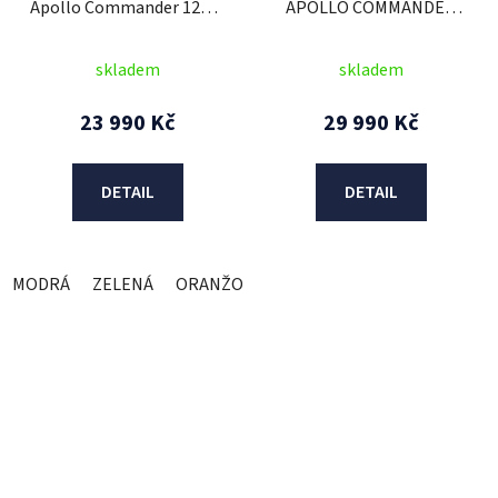
Apollo Commander 125cc
APOLLO COMMANDER
7" Automat Modrá
125ccm - 3GR - oranžová
skladem
skladem
23 990 Kč
29 990 Kč
DETAIL
DETAIL
MODRÁ
ZELENÁ
ORANŽOVÁ
ŽLUTÁ