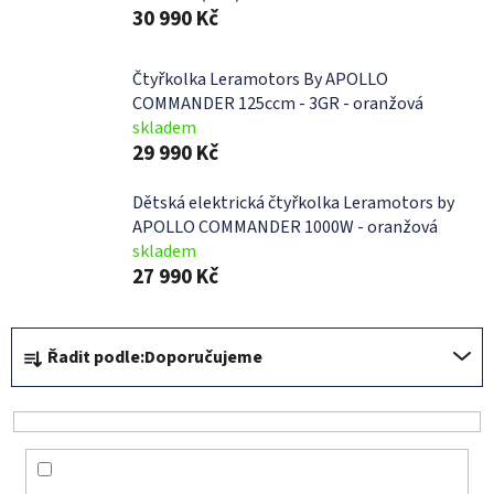
30 990 Kč
Čtyřkolka Leramotors By APOLLO
COMMANDER 125ccm - 3GR - oranžová
skladem
29 990 Kč
Dětská elektrická čtyřkolka Leramotors by
APOLLO COMMANDER 1000W - oranžová
skladem
27 990 Kč
Ř
Řadit podle:
Doporučujeme
a
z
e
n
í