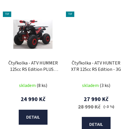
TIP
TIP
Čtyřkolka - ATV HUMMER
Čtyřkolka - ATV HUNTER
125cc RS Edition PLUS -
XTR 125cc RS Edition - 3G
3G
skladem
(8 ks)
skladem
(3 ks)
24 990 Kč
27 990 Kč
28 990 Kč
(–3 %)
DETAIL
DETAIL