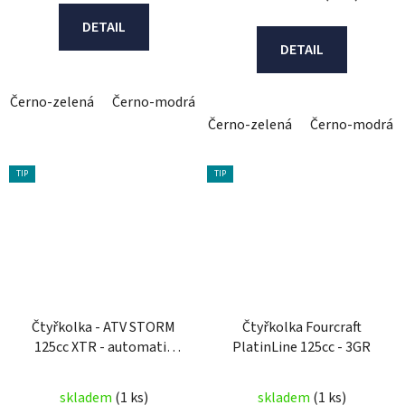
DETAIL
DETAIL
Černo-zelená
Černo-modrá
černo-oranžová
Černo-zelená
Černo-modrá
TIP
TIP
Čtyřkolka - ATV STORM
Čtyřkolka Fourcraft
125cc XTR - automatic
PlatinLine 125cc - 3GR
1+1
skladem
(1 ks)
skladem
(1 ks)