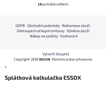
16
položek celkem
O
v
l
Z
á
á
GDPR
Obchodní podmínky
Reklamace zboží
d
p
Odstoupení od kupní smlouvy
Výměna zboží
a
a
Nákup na splátky
Hodnocení
c
t
í
í
p
r
Vytvořil Shoptet
v
Copyright 2026
INZUN
. Všechna práva vyhrazena.
k
×
y
v
Splátková kalkulačka ESSOX
ý
p
i
s
u