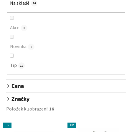
Na skladě
p
16
r
o
d
Akce
0
u
k
Novinka
0
t
ů
Tip
10
Cena
Značky
Položek k zobrazení:
16
V
TIP
TIP
ý