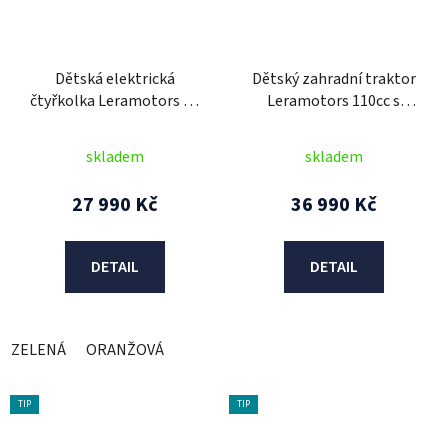
Dětská elektrická
Dětský zahradní traktor
čtyřkolka Leramotors by
Leramotors 110cc s
APOLLO COMMANDER
vozíkem
1000W - oranžová
skladem
skladem
27 990 Kč
36 990 Kč
DETAIL
DETAIL
ZELENÁ
ORANŽOVÁ
TIP
TIP