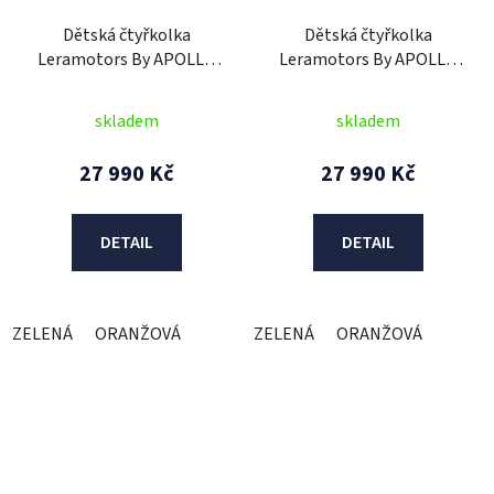
Dětská čtyřkolka
Dětská čtyřkolka
Leramotors By APOLLO
Leramotors By APOLLO
AVENGER 125cc - 3GR
AVENGER 125cc -
Oranžová
Automat Oranžová
skladem
skladem
27 990 Kč
27 990 Kč
DETAIL
DETAIL
ZELENÁ
ORANŽOVÁ
ZELENÁ
ORANŽOVÁ