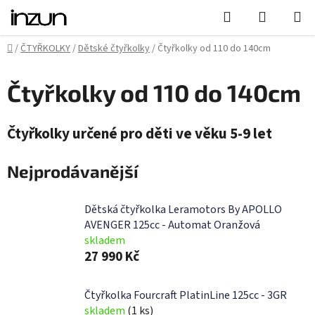
Přejít
Hledat
NÁKUPN
na
KOŠÍK
obsah
Domů
/
ČTYŘKOLKY
/
Dětské čtyřkolky
/
Čtyřkolky od 110 do 140cm
Čtyřkolky od 110 do 140cm
Čtyřkolky určené pro děti ve věku 5-9 let
Nejprodávanější
Dětská čtyřkolka Leramotors By APOLLO
AVENGER 125cc - Automat Oranžová
skladem
27 990 Kč
Čtyřkolka Fourcraft PlatinLine 125cc - 3GR
skladem
(1 ks)