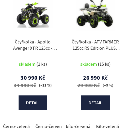
p
i
s
p
r
Čtyřkolka - Apollo
Čtyřkolka - ATV FARMER
o
Avenger XTR 125cc -
125cc RS Edition PLUS -
d
Automatic
3G
u
skladem
(1 ks)
skladem
(15 ks)
k
t
30 990 Kč
26 990 Kč
ů
34 990 Kč
29 900 Kč
(–11 %)
(–9 %)
DETAIL
DETAIL
Černo-zelená
Černo-červená
bílo-červená
Bílo-oranžová
Bílo-zelená
B