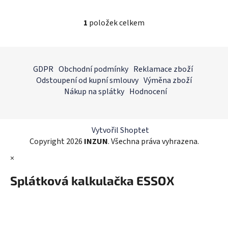
1
položek celkem
O
v
l
Z
á
á
GDPR
Obchodní podmínky
Reklamace zboží
d
p
Odstoupení od kupní smlouvy
Výměna zboží
a
a
Nákup na splátky
Hodnocení
c
t
í
í
p
r
Vytvořil Shoptet
v
Copyright 2026
INZUN
. Všechna práva vyhrazena.
k
×
y
v
Splátková kalkulačka ESSOX
ý
p
i
s