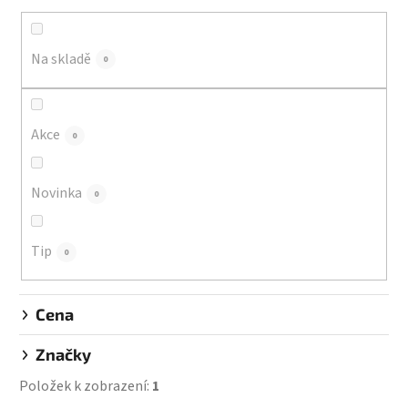
n
í
Na skladě
p
0
r
o
d
Akce
0
u
k
Novinka
0
t
ů
Tip
0
Cena
Značky
Položek k zobrazení:
1