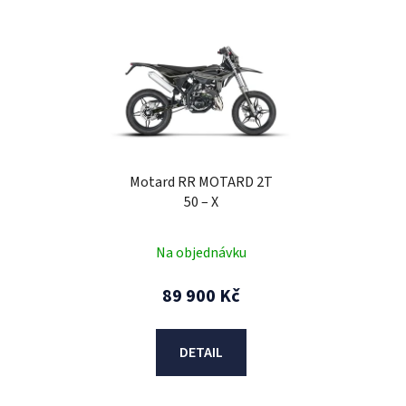
V
ý
p
i
s
p
r
Motard RR MOTARD 2T
o
50 – X
d
u
Na objednávku
k
t
89 900 Kč
ů
DETAIL