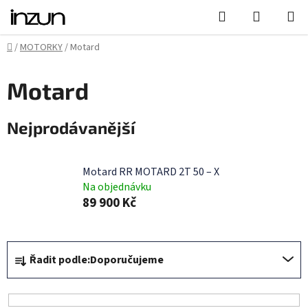
Přejít
Hledat
NÁKUPN
na
KOŠÍK
obsah
Domů
/
MOTORKY
/
Motard
Motard
Nejprodávanější
Motard RR MOTARD 2T 50 – X
Na objednávku
89 900 Kč
Ř
Řadit podle:
Doporučujeme
a
z
e