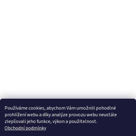
u
Používáme cookies, abychom Vám umožnili pohodlné
prohlížení webu a díky analýze provozu webu neustále
zlepšovali jeho funkce, výkon a použitelnost.
Obchodní podmínky