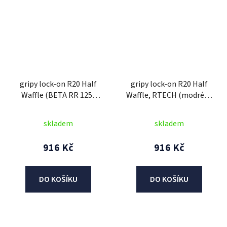
gripy lock-on R20 Half
gripy lock-on R20 Half
Waffle (BETA RR 125-
Waffle, RTECH (modré, 1
530), RTECH (šedé, 1 pár)
pár)
skladem
skladem
916 Kč
916 Kč
DO KOŠÍKU
DO KOŠÍKU