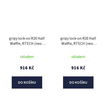
gripy lock-on R20 Half
gripy lock-on R20 Half
Waffle, RTECH (neon
Waffle, RTECH (neon
červené, 1 pár)
oranžové, 1 pár)
skladem
skladem
916 Kč
916 Kč
DO KOŠÍKU
DO KOŠÍKU