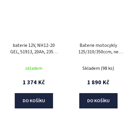
baterie 12V, NH12-20
Baterie motocykly
GEL, 51913, 20Ah, 235A,
125/310/350ccm, ne
185x81x170, A-TECH
skútry
(aktivovaná ve výrobě)
skladem
Skladem
(98 ks)
1 374 Kč
1 890 Kč
DO KOŠÍKU
DO KOŠÍKU