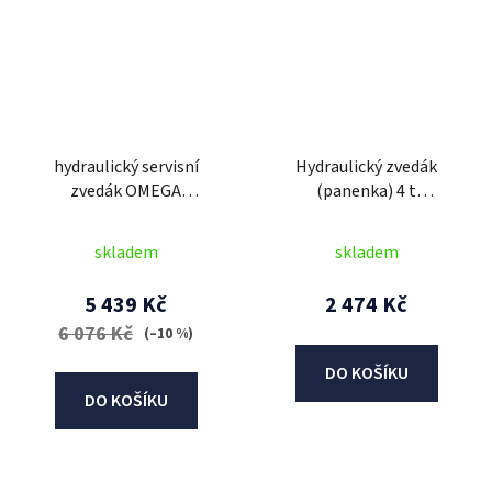
hydraulický servisní
Hydraulický zvedák
zvedák OMEGA
(panenka) 4 t
rychlozdvih tyčí, 3 t -
(teleskopický) - zdvih
zdvih 120-460 mm
181-442 mm
skladem
skladem
5 439 Kč
2 474 Kč
6 076 Kč
(–10 %)
DO KOŠÍKU
DO KOŠÍKU