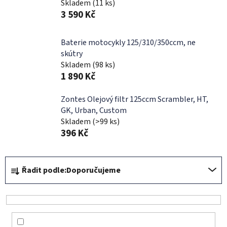
Skladem
(11 ks)
3 590 Kč
Baterie motocykly 125/310/350ccm, ne
skútry
Skladem
(98 ks)
1 890 Kč
Zontes Olejový filtr 125ccm Scrambler, HT,
GK, Urban, Custom
Skladem
(>99 ks)
396 Kč
Ř
Řadit podle:
Doporučujeme
a
z
e
n