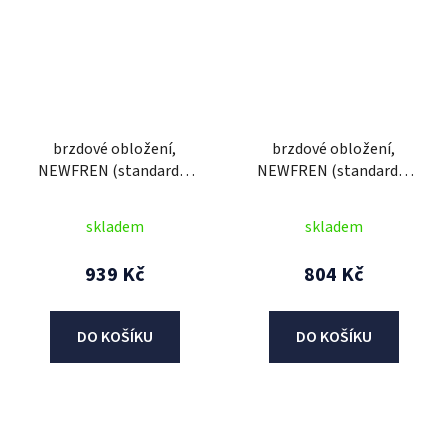
brzdové obložení,
brzdové obložení,
NEWFREN (standardní
NEWFREN (standardní
materiál) 2 ks v balení
materiál) 2 ks v balení
skladem
skladem
939 Kč
804 Kč
DO KOŠÍKU
DO KOŠÍKU