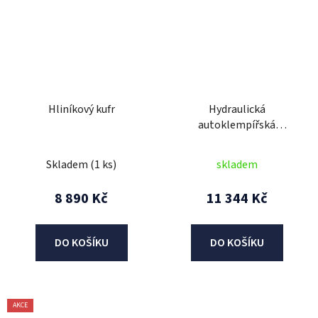
Hliníkový kufr
Hydraulická
autoklempířská
rozpínací sada 10 t
Skladem
(1 ks)
skladem
8 890 Kč
11 344 Kč
DO KOŠÍKU
DO KOŠÍKU
AKCE