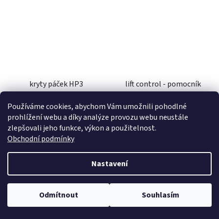
kryty páček HP3
lift control - pomocník
CROSS/ENDURO, RTECH
startu na vidlici SHOWA -
(červená/bílá, vč.
vnější průměr 57 mm
Používáme cookies, abychom Vám umožnili pohodlné
montážní sady)
(250-450 CRF/KXF/YZF),
prohlížení webu a díky analýze provozu webu neustále
skladem
skladem
RTECH (černý)
zlepšovali jeho funkce, výkon a použitelnost.
Obchodní podmínky
1 138 Kč
1 815 Kč
Nastavení
DO KOŠÍKU
DO KOŠÍKU
Odmítnout
Souhlasím