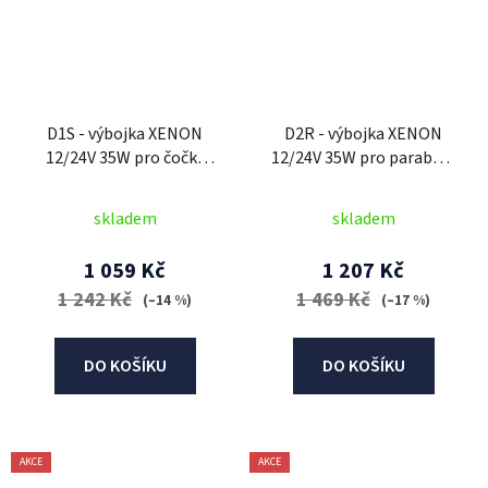
D1S - výbojka XENON
D2R - výbojka XENON
12/24V 35W pro čočky
12/24V 35W pro parabolu
OSRAM CLASSIC XENARC
OSRAM ORIGINAL
XENARC
skladem
skladem
1 059 Kč
1 207 Kč
1 242 Kč
1 469 Kč
(–14 %)
(–17 %)
DO KOŠÍKU
DO KOŠÍKU
AKCE
AKCE