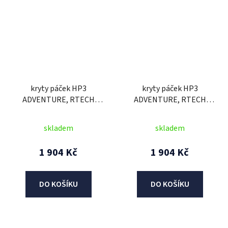
kryty páček HP3
kryty páček HP3
ADVENTURE, RTECH
ADVENTURE, RTECH
(bílá/černá, bez
(modrá/bílá, bez
montážní sady)
montážní sady)
skladem
skladem
1 904 Kč
1 904 Kč
DO KOŠÍKU
DO KOŠÍKU