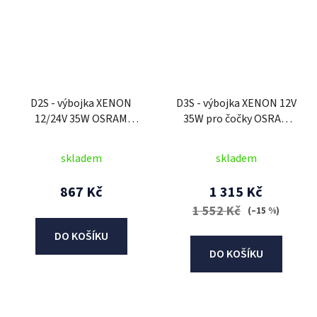
D2S - výbojka XENON
D3S - výbojka XENON 12V
12/24V 35W OSRAM
35W pro čočky OSRAM
CLASSIC XENARC
CLASSIC XENARC
skladem
skladem
867 Kč
1 315 Kč
1 552 Kč
(–15 %)
DO KOŠÍKU
DO KOŠÍKU