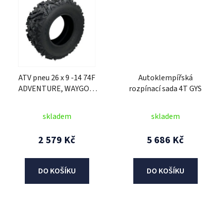
ATV pneu 26 x 9 -14 74F
Autoklempířská
ADVENTURE, WAYGOM
rozpínací sada 4T GYS
(přední)
skladem
skladem
2 579 Kč
5 686 Kč
DO KOŠÍKU
DO KOŠÍKU