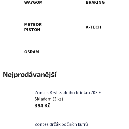
WAYGOM
BRAKING
METEOR
A-TECH
PISTON
OSRAM
Nejprodávanější
Zontes Kryt zadního blinkru 703 F
Skladem
(3 ks)
394 Kč
Zontes držák bočních kufrů