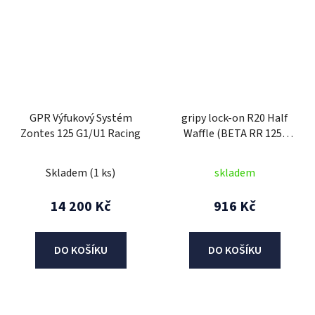
GPR Výfukový Systém
gripy lock-on R20 Half
Zontes 125 G1/U1 Racing
Waffle (BETA RR 125-
530), RTECH (černé, 1
pár)
Skladem
(1 ks)
skladem
14 200 Kč
916 Kč
DO KOŠÍKU
DO KOŠÍKU