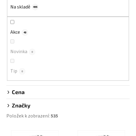
í
Na skladě
p
495
r
o
d
Akce
43
u
k
Novinka
0
t
ů
Tip
0
Cena
Značky
Položek k zobrazení:
535
V