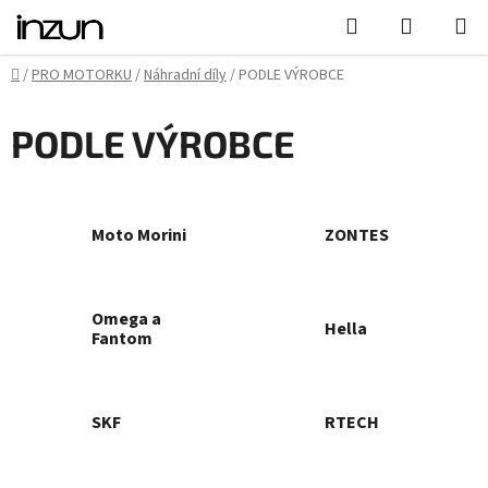
Přejít
Hledat
NÁKUPN
na
KOŠÍK
obsah
Domů
/
PRO MOTORKU
/
Náhradní díly
/
PODLE VÝROBCE
PODLE VÝROBCE
Moto Morini
ZONTES
Omega a
Hella
Fantom
SKF
RTECH