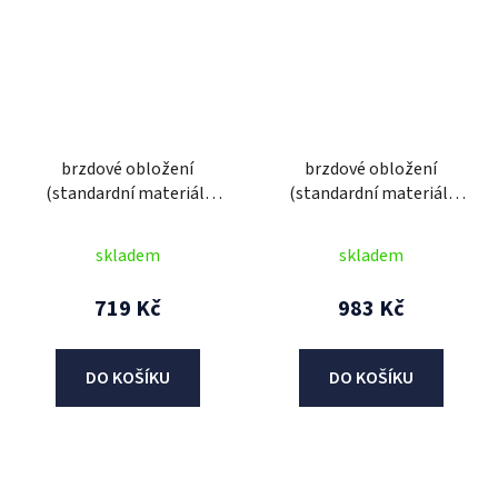
brzdové obložení
brzdové obložení
(standardní materiál)
(standardní materiál)
NEWFREN (2 ks v balení)
NEWFREN (2 ks v balení)
skladem
skladem
719 Kč
983 Kč
DO KOŠÍKU
DO KOŠÍKU