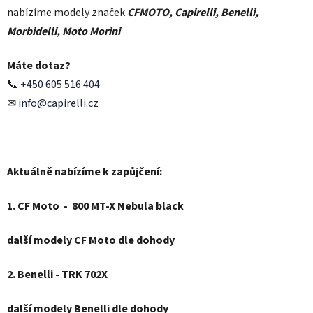
nabízíme modely značek
CFMOTO, Capirelli, Benelli,
Morbidelli, Moto Morini
Máte dotaz?
📞
+450 605 516 404
✉
info@capirelli.cz
Aktuálně nabízíme k zapůjčení:
1. CF Moto - 800 MT-X Nebula black
další modely CF Moto dle dohody
2. Benelli - TRK 702X
další modely Benelli dle dohody