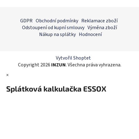
v
l
Z
á
á
GDPR
Obchodní podmínky
Reklamace zboží
d
p
Odstoupení od kupní smlouvy
Výměna zboží
a
a
Nákup na splátky
Hodnocení
c
t
í
í
p
r
Vytvořil Shoptet
v
Copyright 2026
INZUN
. Všechna práva vyhrazena.
k
×
y
v
Splátková kalkulačka ESSOX
ý
p
i
s
u