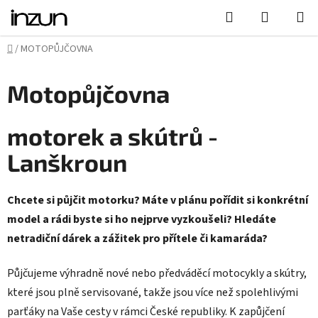
Přejít
Hledat
NÁKUPN
na
KOŠÍK
obsah
Domů
/
MOTOPŮJČOVNA
Motopůjčovna
motorek a skútrů -
Lanškroun
Chcete si půjčit motorku? Máte v plánu pořídit si konkrétní
model a rádi byste si ho nejprve vyzkoušeli? Hledáte
netradiční dárek a zážitek pro přítele či kamaráda?
Půjčujeme výhradně nové nebo předváděcí motocykly a skútry,
které jsou plně servisované, takže jsou více než spolehlivými
parťáky na Vaše cesty v rámci České republiky. K zapůjčení