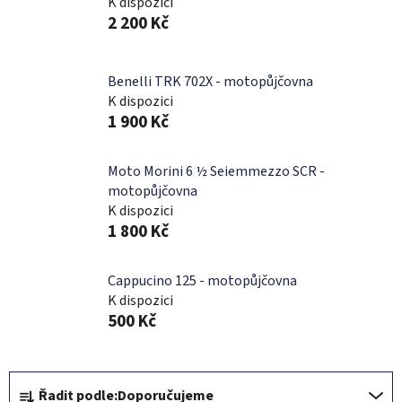
K dispozici
2 200 Kč
Benelli TRK 702X - motopůjčovna
K dispozici
1 900 Kč
Moto Morini 6 ½ Seiemmezzo SCR -
motopůjčovna
K dispozici
1 800 Kč
Cappucino 125 - motopůjčovna
K dispozici
500 Kč
Ř
Řadit podle:
Doporučujeme