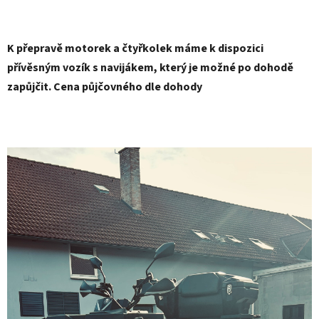
K přepravě motorek a čtyřkolek máme k dispozici
přívěsným vozík s navijákem, který je možné po dohodě
zapůjčit. Cena půjčovného dle dohody