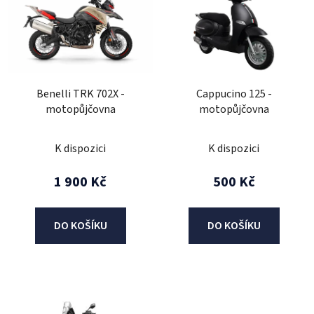
p
i
s
p
r
Benelli TRK 702X -
Cappucino 125 -
o
motopůjčovna
motopůjčovna
d
u
K dispozici
K dispozici
k
t
1 900 Kč
500 Kč
ů
DO KOŠÍKU
DO KOŠÍKU