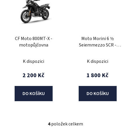
CF Moto 800MT-X -
Moto Morini 6 ½
motopůjčovna
Seiemmezzo SCR -
motopůjčovna
K dispozici
K dispozici
2 200 Kč
1 800 Kč
DO KOŠÍKU
DO KOŠÍKU
4
položek celkem
O