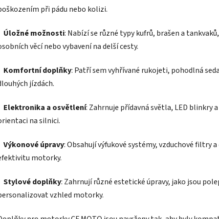
poškozením při pádu nebo kolizi.
-
Úložné možnosti
: Nabízí se různé typy kufrů, brašen a tankvak
osobních věcí nebo vybavení na delší cesty.
-
Komfortní doplňky
: Patří sem vyhřívané rukojeti, pohodlná seda
dlouhých jízdách.
-
Elektronika a osvětlení
: Zahrnuje přídavná světla, LED blinkry a
orientaci na silnici.
-
Výkonové úpravy
: Obsahují výfukové systémy, vzduchové filtry 
efektivitu motorky.
-
Stylové doplňky
: Zahrnují různé estetické úpravy, jako jsou pol
personalizovat vzhled motorky.
Doplňky pro motorky CF MOTO jsou navrženy tak, aby byly kompat