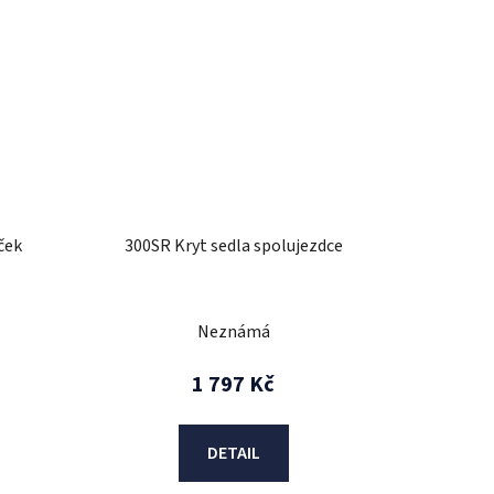
ček
300SR Kryt sedla spolujezdce
Neznámá
1 797 Kč
DETAIL