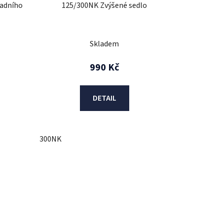
k
zadního
125/300NK Zvýšené sedlo
t
ů
Skladem
990 Kč
DETAIL
300NK