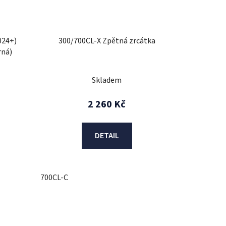
024+)
300/700CL-X Zpětná zrcátka
rná)
Skladem
2 260 Kč
DETAIL
700CL-C