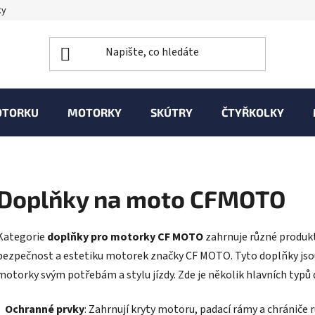
ky
OTORKU
MOTORKY
SKÚTRY
ČTYŘKOLKY
Doplňky na moto CFMOTO
Kategorie
doplňky pro motorky CF MOTO
zahrnuje různé produkty
bezpečnost a estetiku motorek značky CF MOTO. Tyto doplňky jsou i
motorky svým potřebám a stylu jízdy. Zde je několik hlavních typů 
-
Ochranné prvky
: Zahrnují kryty motoru, padací rámy a chrániče 