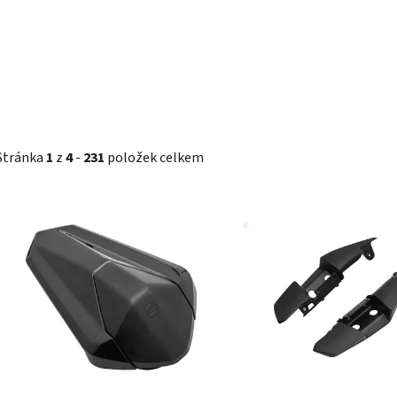
Stránka
1
z
4
-
231
položek celkem
V
ý
p
i
s
p
r
o
d