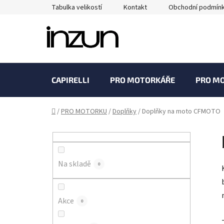
Přejít
Tabulka velikostí
Kontakt
Obchodní podmín
na
obsah
CAPIRELLI
PRO MOTORKÁŘE
PRO M
Domů
/
PRO MOTORKU
/
Doplňky
/
Doplňky na moto CFMOTO
P
o
s
Na skladě
t
0
r
a
Akce
0
n
n