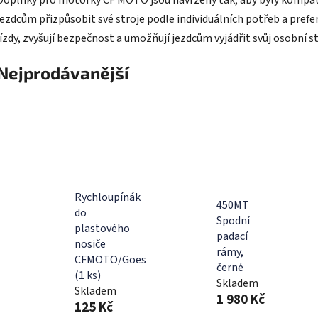
jezdcům přizpůsobit své stroje podle individuálních potřeb a prefer
jízdy, zvyšují bezpečnost a umožňují jezdcům vyjádřit svůj osobní st
Nejprodávanější
Rychloupínák
450MT
do
Spodní
plastového
padací
nosiče
rámy,
CFMOTO/Goes
černé
(1 ks)
Skladem
Skladem
1 980 Kč
125 Kč