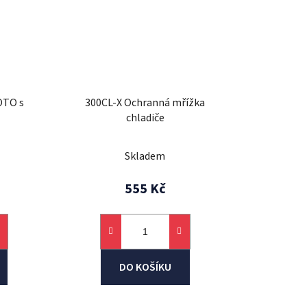
OTO s
300CL-X Ochranná mřížka
chladiče
Skladem
555 Kč
DO KOŠÍKU