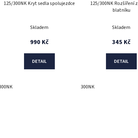
125/300NK Kryt sedla spolujezdce
125/300NK Rozšíření 
u
blatníku
k
t
Skladem
Skladem
ů
990 Kč
345 Kč
DETAIL
DETAIL
300NK
300NK