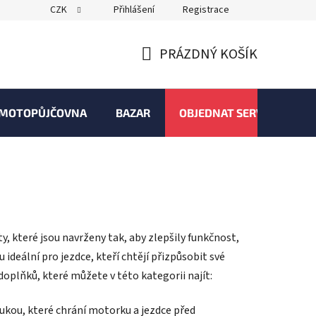
CZK
Přihlášení
Registrace
PRÁZDNÝ KOŠÍK
NÁKUPNÍ
KOŠÍK
MOTOPŮJČOVNA
BAZAR
OBJEDNAT SERVIS
, které jsou navrženy tak, aby zlepšily funkčnost,
deální pro jezdce, kteří chtějí přizpůsobit své
doplňků, které můžete v této kategorii najít:
rukou, které chrání motorku a jezdce před