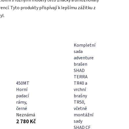
encí. Tyto produkty přispívají k lepšímu zážitku z
yl.
Kompletní
sada
adventure
brašen
SHAD
TERRA
450MT
TR40 a
Horní
vrchní
padací
brašny
rámy,
TR50,
černé
včetně
Neznámá
montážní
2 780 Kč
sady
SHAD CF