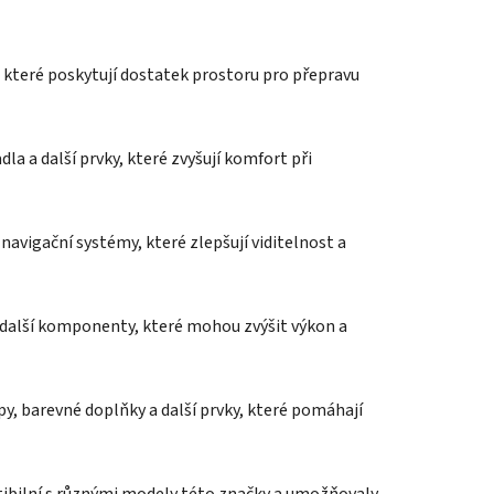
ů, které poskytují dostatek prostoru pro přepravu
dla a další prvky, které zvyšují komfort při
 navigační systémy, které zlepšují viditelnost a
a další komponenty, které mohou zvýšit výkon a
epy, barevné doplňky a další prvky, které pomáhají
ibilní s různými modely této značky a umožňovaly