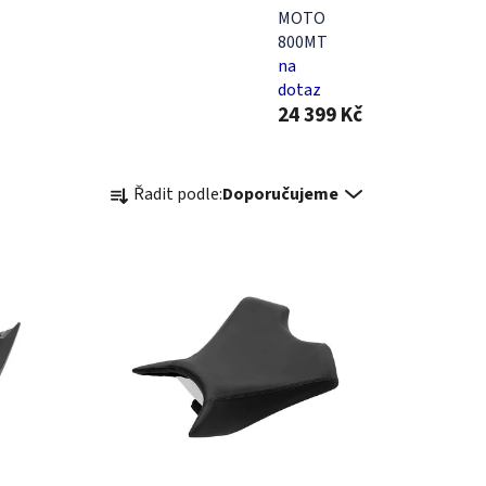
MOTO
800MT
na
dotaz
24 399 Kč
Ř
Řadit podle:
Doporučujeme
a
z
e
n
í
p
r
o
d
u