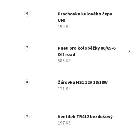
Prachovka kulového čepu
UNI
199 Kč
Pneu pro koloběžky 80/65-6
Off road
585 Kč
Žárovka HS1 12V 18/18W
121 Kč
Ventilek TR412 bezdušový
197 Kč