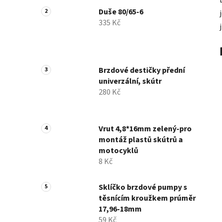
Duše 80/65-6
335 Kč
Brzdové destičky přední
univerzální, skútr
280 Kč
Vrut 4,8*16mm zelený-pro
montáž plastů skútrů a
motocyklů
8 Kč
Sklíčko brzdové pumpy s
těsnícím kroužkem prúměr
17,96-18mm
59 Kč