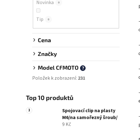
Novinka
0
í
p
Tip
a
0
n
e
Cena
l
Značky
Model CFMOTO
?
Položek k zobrazení:
231
Top 10 produktů
Spojovací clip na plasty
M6/na samořezný šroub/
9 Kč