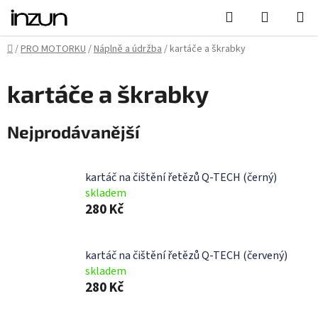
Přejít
Hledat
NÁKUPN
na
KOŠÍK
obsah
Domů
/
PRO MOTORKU
/
Náplně a údržba
/
kartáče a škrabky
kartáče a škrabky
Nejprodávanější
kartáč na čištění řetězů Q-TECH (černý)
skladem
280 Kč
kartáč na čištění řetězů Q-TECH (červený)
skladem
280 Kč