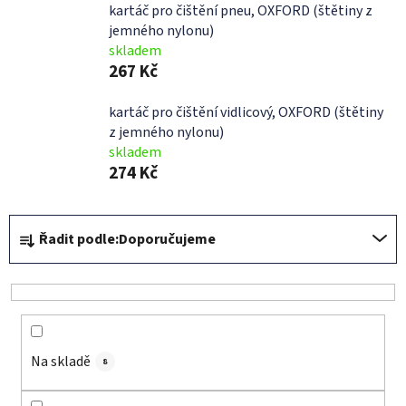
kartáč pro čištění pneu, OXFORD (štětiny z
jemného nylonu)
skladem
267 Kč
kartáč pro čištění vidlicový, OXFORD (štětiny
z jemného nylonu)
skladem
274 Kč
Ř
Řadit podle:
Doporučujeme
a
z
e
n
í
Na skladě
p
8
r