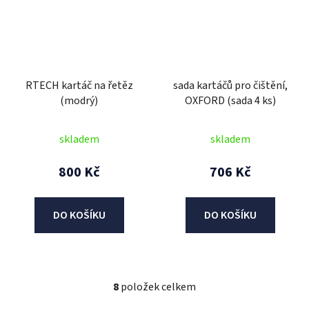
RTECH kartáč na řetěz
sada kartáčů pro čištění,
(modrý)
OXFORD (sada 4 ks)
skladem
skladem
800 Kč
706 Kč
DO KOŠÍKU
DO KOŠÍKU
8
položek celkem
O
v