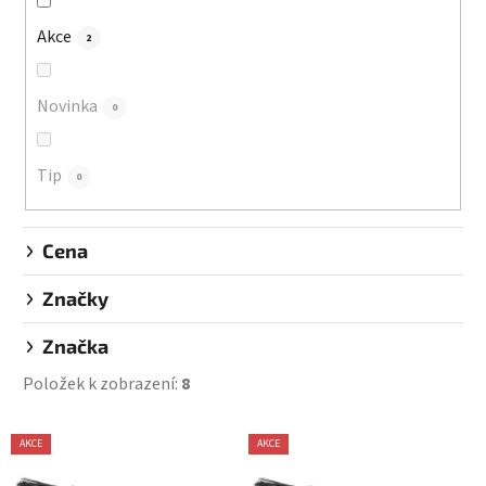
o
d
Akce
2
u
k
Novinka
0
t
ů
Tip
0
Cena
Značky
Značka
Položek k zobrazení:
8
V
AKCE
AKCE
ý