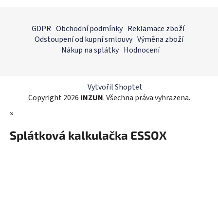
l
Z
á
á
GDPR
Obchodní podmínky
Reklamace zboží
d
p
Odstoupení od kupní smlouvy
Výměna zboží
a
a
Nákup na splátky
Hodnocení
c
t
í
í
p
r
Vytvořil Shoptet
v
Copyright 2026
INZUN
. Všechna práva vyhrazena.
k
×
y
v
Splátková kalkulačka ESSOX
ý
p
i
s
u