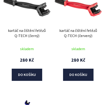
p
i
s
p
r
kartáč na čištění řetězů
kartáč na čištění řetězů
o
Q-TECH (černý)
Q-TECH (červený)
d
u
skladem
skladem
k
t
280 Kč
280 Kč
ů
DO KOŠÍKU
DO KOŠÍKU