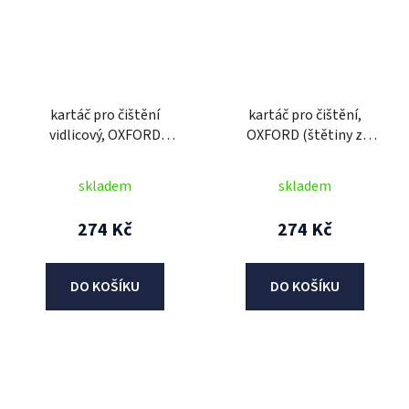
kartáč pro čištění
kartáč pro čištění,
vidlicový, OXFORD
OXFORD (štětiny z
(štětiny z jemného
jemného nylonu, 2
nylonu)
rozdílné hustoty úpletu
skladem
skladem
štětin)
274 Kč
274 Kč
DO KOŠÍKU
DO KOŠÍKU