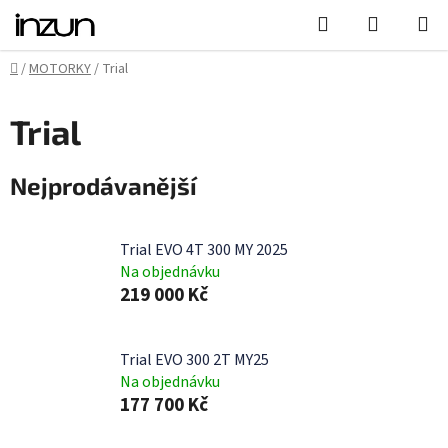
Přejít
Hledat
NÁKUPN
na
KOŠÍK
obsah
Domů
/
MOTORKY
/
Trial
Trial
Nejprodávanější
Trial EVO 4T 300 MY 2025
Na objednávku
219 000 Kč
Trial EVO 300 2T MY25
Na objednávku
177 700 Kč