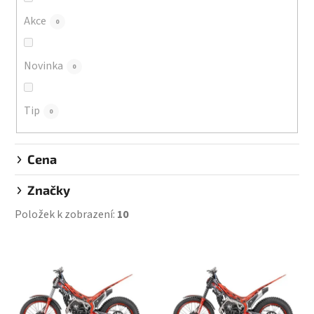
o
d
Akce
0
u
k
Novinka
0
t
ů
Tip
0
Cena
Značky
Položek k zobrazení:
10
V
ý
p
i