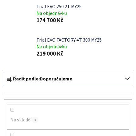
Trial EVO 250 2T MY25
Na objednávku
174 700 Kč
Trial EVO FACTORY 4T 300 MY25
Na objednávku
219 000 Kč
Ř
Řadit podle:
Doporučujeme
a
z
e
n
í
Na skladě
p
0
r