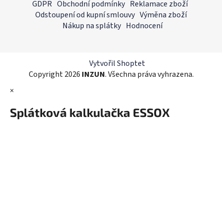
á
GDPR
Obchodní podmínky
Reklamace zboží
d
p
Odstoupení od kupní smlouvy
Výměna zboží
a
a
Nákup na splátky
Hodnocení
c
t
í
í
p
r
Vytvořil Shoptet
v
Copyright 2026
INZUN
. Všechna práva vyhrazena.
k
×
y
v
Splátková kalkulačka ESSOX
ý
p
i
s
u