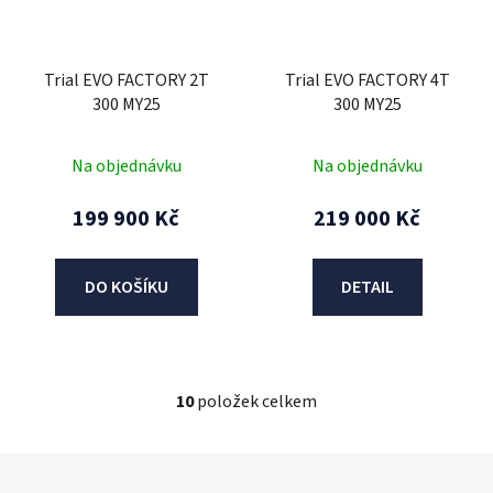
Trial EVO FACTORY 2T
Trial EVO FACTORY 4T
300 MY25
300 MY25
Na objednávku
Na objednávku
199 900 Kč
219 000 Kč
DO KOŠÍKU
DETAIL
10
položek celkem
O
v
l
Z
á