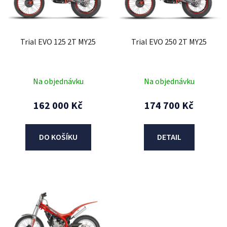
s
p
r
Trial EVO 125 2T MY25
Trial EVO 250 2T MY25
o
d
u
Na objednávku
Na objednávku
k
t
162 000 Kč
174 700 Kč
ů
DO KOŠÍKU
DETAIL