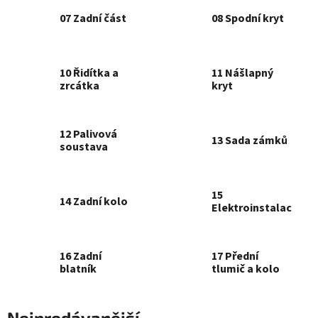
07 Zadní část
08 Spodní kryt
10 Řidítka a
11 Nášlapný
zrcátka
kryt
12 Palivová
13 Sada zámků
soustava
15
14 Zadní kolo
Elektroinstalace
16 Zadní
17 Přední
blatník
tlumič a kolo
Nejprodávanější