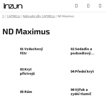
Přejít
Hledat
NÁKUPN
na
KOŠÍK
obsah
Domů
/
CAPIRELLI
/
Náhradní díly CAPIRELLI
/
ND Maximus
ND Maximus
01 Vzduchový
02 Sedadlo a
filtr
podsedlový
box
03 Kryt
04 Přední kryt
přístrojů
06 Výfuk a
05 Rám
zydní tlumič