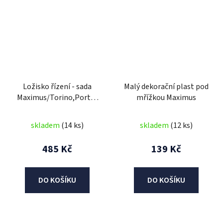
Ložisko řízení - sada
Malý dekorační plast pod
Maximus/Torino,Porto,
mřížkou Maximus
PiaVento
skladem
(14 ks)
skladem
(12 ks)
485 Kč
139 Kč
DO KOŠÍKU
DO KOŠÍKU