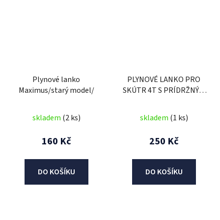
Plynové lanko
PLYNOVÉ LANKO PRO
Maximus/starý model/
SKÚTR 4T S PRÍDRŽNÝM
PLECHEM 180CM
MAXIMUS,TORINO
skladem
(2 ks)
skladem
(1 ks)
PIAVENTO
160 Kč
250 Kč
DO KOŠÍKU
DO KOŠÍKU