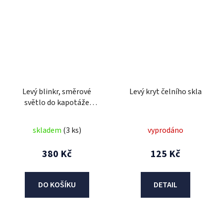
Levý blinkr, směrové
Levý kryt čelního skla
světlo do kapotáže
Maximus
skladem
(3 ks)
vyprodáno
380 Kč
125 Kč
DO KOŠÍKU
DETAIL