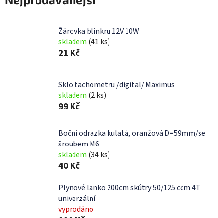
Žárovka blinkru 12V 10W
skladem
(41 ks)
21 Kč
Sklo tachometru /digital/ Maximus
skladem
(2 ks)
99 Kč
Boční odrazka kulatá, oranžová D=59mm/se
šroubem M6
skladem
(34 ks)
40 Kč
Plynové lanko 200cm skútry 50/125 ccm 4T
univerzální
vyprodáno