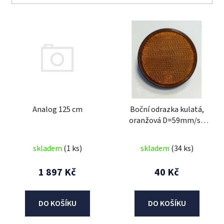
V
ý
p
i
s
p
r
Analog 125 cm
Boční odrazka kulatá,
o
oranžová D=59mm/se
d
šroubem M6
u
skladem
(1 ks)
skladem
(34 ks)
k
t
1 897 Kč
40 Kč
ů
DO KOŠÍKU
DO KOŠÍKU