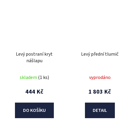
Levý postraní kryt
Levý přední tlumič
nášlapu
skladem
(1 ks)
vyprodáno
444 Kč
1 803 Kč
DO KOŠÍKU
DETAIL