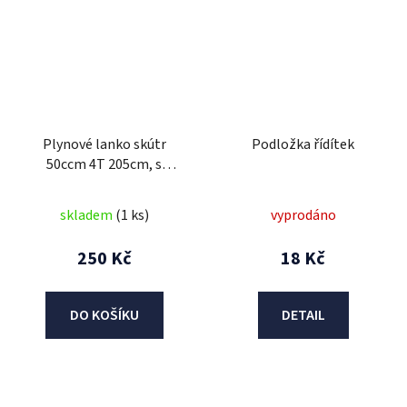
Plynové lanko skútr
Podložka řídítek
50ccm 4T 205cm, s
přídržným plechem
Maximus/Torino
skladem
(1 ks)
vyprodáno
250 Kč
18 Kč
DO KOŠÍKU
DETAIL