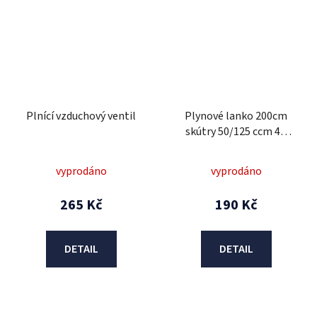
Plnící vzduchový ventil
Plynové lanko 200cm
skútry 50/125 ccm 4T
univerzální
vyprodáno
vyprodáno
265 Kč
190 Kč
DETAIL
DETAIL