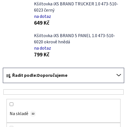
Kšiltovka iXS BRAND TRUCKER 1.0 473-510-
6023 černý
na dotaz
649 Kč
Kšiltovka iXS BRAND 5 PANEL 1.0 473-510-
6020 okrově hnědá
na dotaz
799 Kč
Ř
Řadit podle:
Doporučujeme
a
z
e
n
í
Na skladě
p
12
r