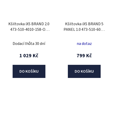
Kšiltovka iXS BRAND 2.0
Kšiltovka iXS BRAND 5
473-510-4010-158-OS
PANEL 1.0 473-510-6020
fialová
černý
Dodací lhůta 30 dní
na dotaz
1 029 Kč
799 Kč
DO KOŠÍKU
DO KOŠÍKU