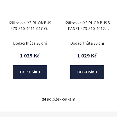
Kšiltovka iXS RHOMBUS
Kšiltovka iXS RHOMBUS 5
473-510-4011-047-OS
PANEL 473-510-4012-
námořnická modrá
172-OS olivová
Dodací lhůta 30 dní
Dodací lhůta 30 dní
1 029 Kč
1 029 Kč
DO KOŠÍKU
DO KOŠÍKU
24
položek celkem
O
v
l
Z