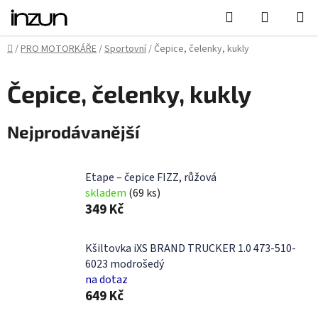
Přejít
Hledat
NÁKUPN
na
KOŠÍK
obsah
Domů
/
PRO MOTORKÁŘE
/
Sportovní
/
Čepice, čelenky, kukly
Čepice, čelenky, kukly
Nejprodávanější
Etape – čepice FIZZ, růžová
skladem
(69 ks)
349 Kč
Kšiltovka iXS BRAND TRUCKER 1.0 473-510-
6023 modrošedý
na dotaz
649 Kč