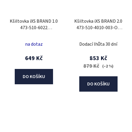
Kšiltovka iXS BRAND 1.0
Kšiltovka iXS BRAND 2.0
473-510-6022
473-510-4010-003-OS
námořnická modrá
černý
na dotaz
Dodací lhůta 30 dní
649 Kč
853 Kč
879 Kč
(–2 %)
DO KOŠÍKU
DO KOŠÍKU