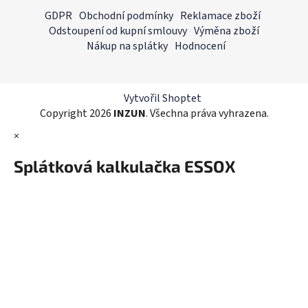
á
á
GDPR
Obchodní podmínky
Reklamace zboží
d
p
Odstoupení od kupní smlouvy
Výměna zboží
a
a
Nákup na splátky
Hodnocení
c
t
í
í
p
r
Vytvořil Shoptet
v
Copyright 2026
INZUN
. Všechna práva vyhrazena.
k
×
y
v
Splátková kalkulačka ESSOX
ý
p
i
s
u