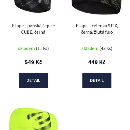
s
p
r
Etape - pánská čepice
Etape – čelenka STIX,
o
CUBE, černá
černá/žlutá fluo
d
u
skladem
(11 ks)
skladem
(43 ks)
k
t
549 Kč
449 Kč
ů
DETAIL
DETAIL