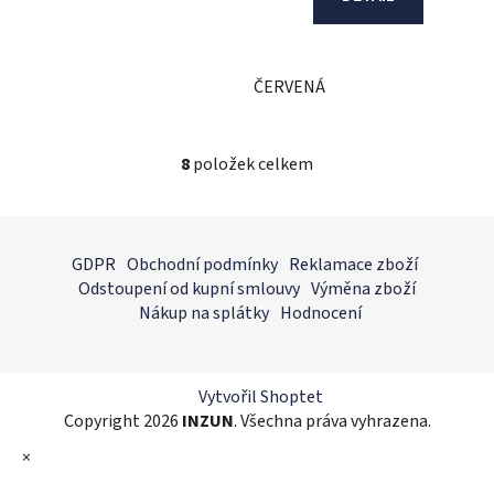
ČERVENÁ
8
položek celkem
O
v
l
Z
á
á
GDPR
Obchodní podmínky
Reklamace zboží
d
p
Odstoupení od kupní smlouvy
Výměna zboží
a
a
Nákup na splátky
Hodnocení
c
t
í
í
p
r
Vytvořil Shoptet
v
Copyright 2026
INZUN
. Všechna práva vyhrazena.
k
×
y
v