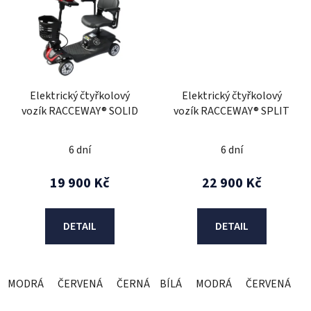
Elektrický čtyřkolový
Elektrický čtyřkolový
vozík RACCEWAY® SOLID
vozík RACCEWAY® SPLIT
6 dní
6 dní
19 900 Kč
22 900 Kč
DETAIL
DETAIL
MODRÁ
ČERVENÁ
ČERNÁ
BÍLÁ
ŠEDÁ
MODRÁ
ČERVENÁ
S