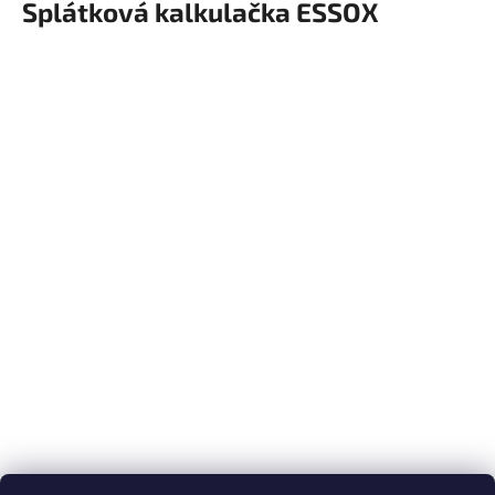
Splátková kalkulačka ESSOX
ý
p
i
s
u