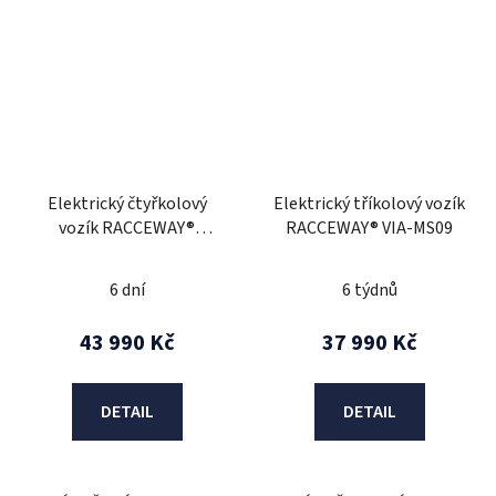
Elektrický čtyřkolový
Elektrický tříkolový vozík
vozík RACCEWAY®
RACCEWAY® VIA-MS09
STRADA ELECTRIC
SCOOTER
6 dní
6 týdnů
43 990 Kč
37 990 Kč
DETAIL
DETAIL