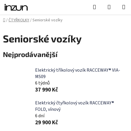
Přejít
Hledat
NÁKUPN
na
KOŠÍK
obsah
Domů
/
ČTYŘKOLKY
/
Seniorské vozíky
Seniorské vozíky
Nejprodávanější
Elektrický tříkolový vozík RACCEWAY® VIA-
MS09
6 týdnů
37 990 Kč
Elektrický čtyřkolový vozík RACCEWAY®
FOLD, vínový
6 dní
29 900 Kč