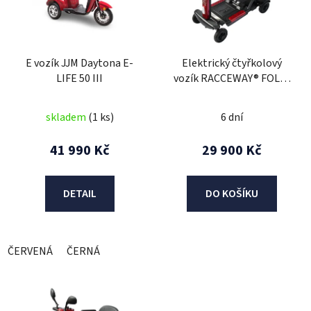
s
p
r
E vozík JJM Daytona E-
Elektrický čtyřkolový
o
LIFE 50 III
vozík RACCEWAY® FOLD,
d
vínový
u
skladem
(1 ks)
6 dní
k
t
41 990 Kč
29 900 Kč
ů
DETAIL
DO KOŠÍKU
ČERVENÁ
ČERNÁ