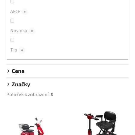
o
d
Akce
0
u
k
Novinka
0
t
ů
Tip
0
Cena
Značky
Položek k zobrazení:
8
V
ý
p
i