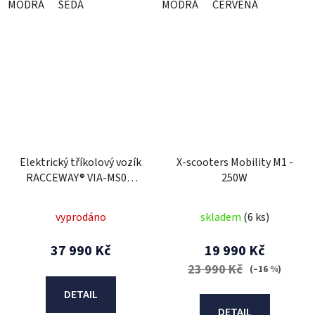
MODRÁ
ŠEDÁ
MODRÁ
ČERVENÁ
Elektrický tříkolový vozík
X-scooters Mobility M1 -
RACCEWAY® VIA-MS09,
250W
černý lesklý
vyprodáno
skladem
(6 ks)
37 990 Kč
19 990 Kč
23 990 Kč
(–16 %)
DETAIL
DETAIL