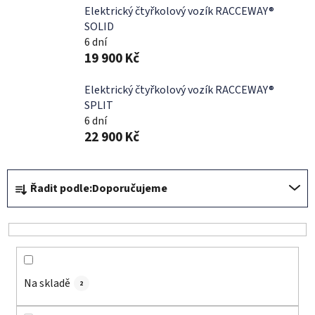
Elektrický čtyřkolový vozík RACCEWAY®
SOLID
6 dní
19 900 Kč
Elektrický čtyřkolový vozík RACCEWAY®
SPLIT
6 dní
22 900 Kč
Ř
Řadit podle:
Doporučujeme
a
z
e
n
í
Na skladě
p
2
r