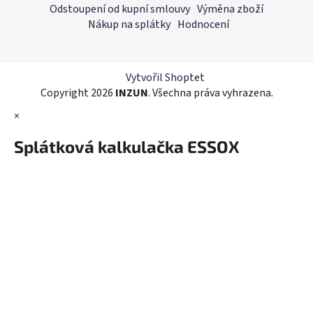
p
Odstoupení od kupní smlouvy
Výměna zboží
a
Nákup na splátky
Hodnocení
t
í
Vytvořil Shoptet
Copyright 2026
INZUN
. Všechna práva vyhrazena.
×
Splátková kalkulačka ESSOX