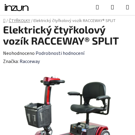
Přejít
Hledat
NÁKUPN
na
KOŠÍK
obsah
Domů
/
ČTYŘKOLKY
/
Elektrický čtyřkolový vozík RACCEWAY® SPLIT
Elektrický čtyřkolový
vozík RACCEWAY® SPLIT
Průměrné
Neohodnoceno
Podrobnosti hodnocení
hodnocení
Značka:
Racceway
produktu
je
0,0
z
5
hvězdiček.