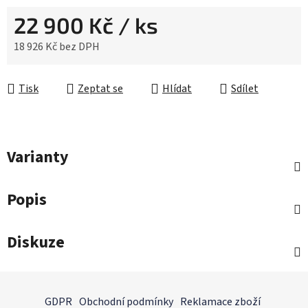
22 900 Kč
/ ks
18 926 Kč bez DPH
Měrná cena:
Tisk
Zeptat se
Hlídat
Sdílet
Varianty
Popis
Diskuze
Z
á
GDPR
Obchodní podmínky
Reklamace zboží