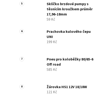
Sklíčko brzdové pumpy s
těsnícím kroužkem prúměr
17,96-18mm
59 Kč
Prachovka kulového čepu
UNI
199 Kč
Pneu pro koloběžky 80/65-6
Off road
585 Kč
Žárovka HS1 12V 18/18W
121 Kč