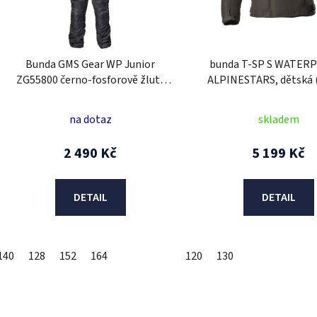
p
r
o
d
Bunda GMS Gear WP Junior
bunda T-SP S WATER
u
ZG55800 černo-fosforově žlutý
ALPINESTARS, dětská 
k
128
červená fluo) 20
t
na dotaz
skladem
ů
2 490 Kč
5 199 Kč
DETAIL
DETAIL
140
128
152
164
120
130