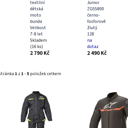
textilní
Junior
dětská
ZG55800
moto
černo-
bunda
fosforově
Velikost
žlutý
7-8 let
128
Skladem
na
(16 ks)
dotaz
2 790 Kč
2 490 Kč
Stránka
1
z
1
-
5
položek celkem
V
ý
p
i
s