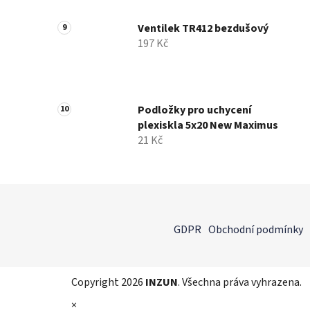
Ventilek TR412 bezdušový
197 Kč
Podložky pro uchycení
plexiskla 5x20 New Maximus
21 Kč
Z
á
GDPR
Obchodní podmínky
p
a
t
Copyright 2026
INZUN
. Všechna práva vyhrazena.
í
×