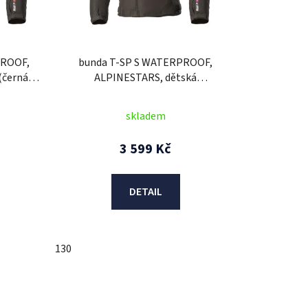
o
d
u
k
PROOF,
bunda T-SP S WATERPROOF,
t
(černá/
ALPINESTARS, dětská
ů
26
(černá/fialová)
skladem
3 599 Kč
DETAIL
130