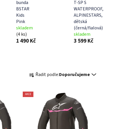
bunda
T-SP S
BSTAR
WATERPROOF,
Kids
ALPINESTARS,
Pink
dětská
skladem
(černá/fialová)
(4 ks)
skladem
1 490 Kč
3 599 Kč
Ř
Řadit podle:
Doporučujeme
a
z
e
AKCE
n
í
p
r