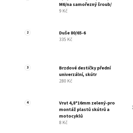
M6/na samořezný šroub/
9 Kč
Duše 80/65-6
335 Kč
Brzdové destičky přední
univerzální, skútr
280 Kč
Vrut 4,8*16mm zelený-pro
montáž plastů skútrů a
motocyklů
8 Kč