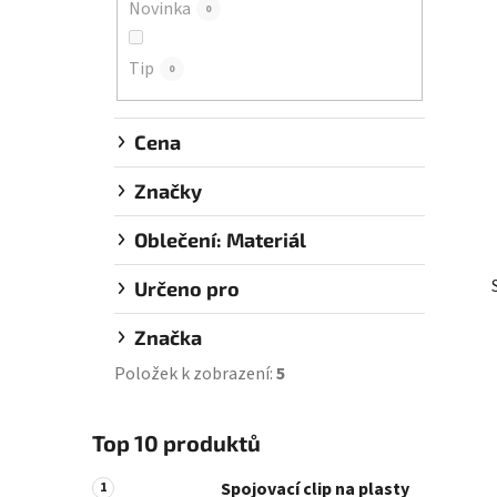
Novinka
0
í
p
Tip
a
0
n
e
Cena
l
Značky
Oblečení: Materiál
Určeno pro
Značka
Položek k zobrazení:
5
Top 10 produktů
Spojovací clip na plasty