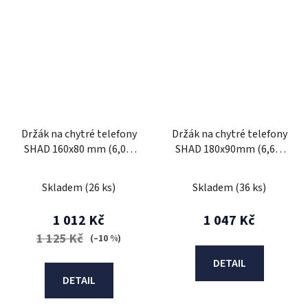
Držák na chytré telefony
Držák na chytré telefony
SHAD 160x80 mm (6,0")
SHAD 180x90mm (6,6")
X0SG62M na zpětné
X0SG76H s kapsou na
zrcátko
řídítka
Skladem
(26 ks)
Skladem
(36 ks)
1 012 Kč
1 047 Kč
1 125 Kč
(–10 %)
DETAIL
DETAIL