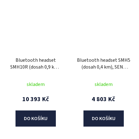
Bluetooth headset
Bluetooth headset SMH5
SMH10R (dosah 0,9 km),
(dosah 0,4 km), SENA
SENA (sada 2 jednotek)
(sada 2 jednotek)
skladem
skladem
10 393 Kč
4 803 Kč
DO KOŠÍKU
DO KOŠÍKU