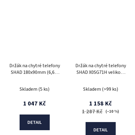
Držák na chytré telefony
Držák na chytré telefony
SHAD 180x90mm (6,6")
SHAD X0SG71H velikost
X0SG76M s kapsou na
telefonu až 180x90mm
zpětné zrcátko
(6,6") na řídítka
Skladem
(5 ks)
Skladem
(>99 ks)
1 047 Kč
1 158 Kč
1 287 Kč
(–10 %)
DETAIL
DETAIL