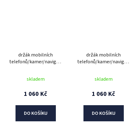
držák mobilních
držák mobilních
telefonů/kamer/navigací
telefonů/kamer/navigací
CLIQR, sada pro upevnění
CLIQR, sada pro upevnění
do krku řízení, OXFORD
na ramínko zrcátek,
skladem
skladem
OXFORD
1 060 Kč
1 060 Kč
DO KOŠÍKU
DO KOŠÍKU