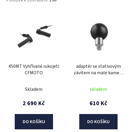
Položek k zobrazení:
196
V
ý
p
i
s
p
r
450MT Vyhřívané rukojeti
adaptér se stativovým
o
CFMOTO
závitem na malé kamery
d
a fotoaparáty, RAM
u
Mounts
Skladem
skladem
k
t
2 690 Kč
610 Kč
ů
DO KOŠÍKU
DO KOŠÍKU