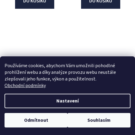
DO KOŠÍKU
DO KOŠÍKU
Používáme cookies, abychom Vám umožnili pohodlné
prohlížení webu a díky analýze provozu webu neustále
držák na přilbu s
GPS Tracker pro
zlepšovali jeho funkce, výkon a použitelnost.
příslušenstvím pro
motocykly Interphone
Obchodní podmínky
headset Spider ST1, SENA
Angel 10 LT
Nastavení
skladem
skladem
1 779 Kč
2 499 Kč
Odmítnout
Souhlasím