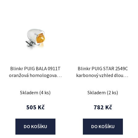
Blinkr PUIG BALA 0911T
Blinkr PUIG STAR 2549C
oranžová homologovaný
karbonový vzhled dlouhé,
(1ks)
homologované
Skladem
(4 ks)
Skladem
(2 ks)
505 Kč
782 Kč
DO KOŠÍKU
DO KOŠÍKU