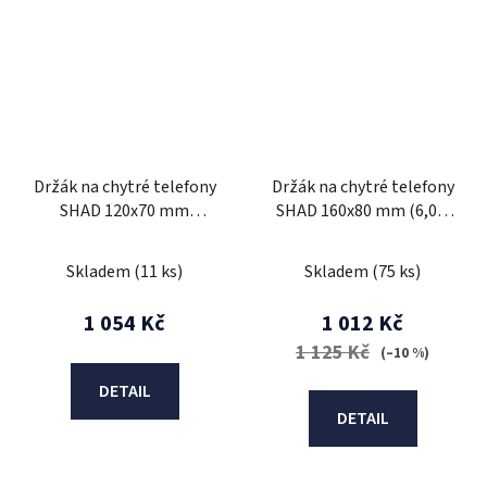
Držák na chytré telefony
Držák na chytré telefony
SHAD 120x70 mm
SHAD 160x80 mm (6,0")
X0SG20H na řídítka 3,8"
X0SG62H na řídítka
Skladem
(11 ks)
Skladem
(75 ks)
1 054 Kč
1 012 Kč
1 125 Kč
(–10 %)
DETAIL
DETAIL