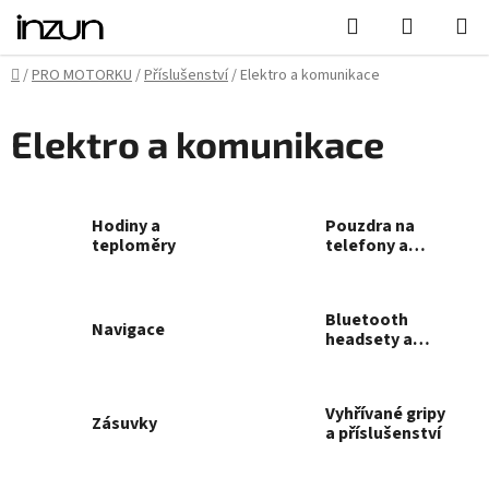
Přejít
Hledat
NÁKUPN
na
KOŠÍK
obsah
Domů
/
PRO MOTORKU
/
Příslušenství
/
Elektro a komunikace
Elektro a komunikace
Hodiny a
Pouzdra na
teploměry
telefony a
navigace
Bluetooth
Navigace
headsety a
kamery
Vyhřívané gripy
Zásuvky
a příslušenství