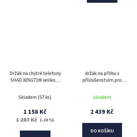
Držák na chytré telefony
držák na přilbu s
SHAD X0SG71M velikost
příslušenstvím pro
telefonu až 180x90mm
headset 20S / 20S EVO /
(6,6") na zpětné zrcátko
30K (tenká sluchátka),
Skladem
(57 ks)
skladem
SENA
1 158 Kč
2 439 Kč
1 287 Kč
(–10 %)
DO KOŠÍKU