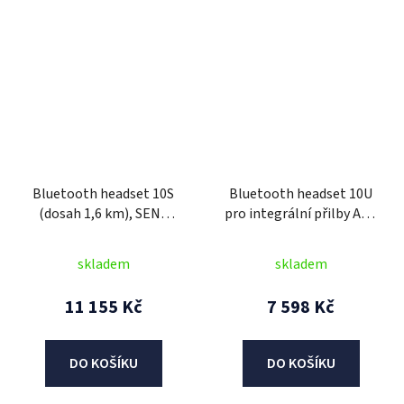
Bluetooth headset 10S
Bluetooth headset 10U
(dosah 1,6 km), SENA
pro integrální přilby Arai
(sada 2 jednotek)
(dosah 1,6 km), SENA
skladem
skladem
11 155 Kč
7 598 Kč
DO KOŠÍKU
DO KOŠÍKU