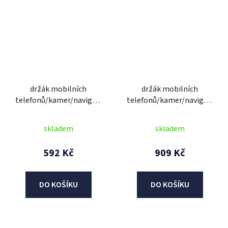
držák mobilních
držák mobilních
telefonů/kamer/navigací
telefonů/kamer/navigací
CLIQR, sada pro upevnění
CLIQR, sada pro upevnění
na šrouby brýlí řídítek,
pomocí zdrhovacích
skladem
skladem
OXFORD
pásek, OXFORD
592 Kč
909 Kč
DO KOŠÍKU
DO KOŠÍKU