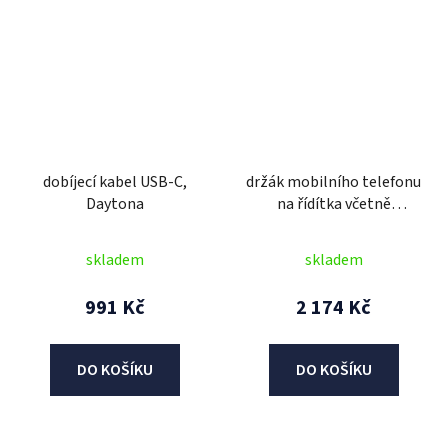
dobíjecí kabel USB-C,
držák mobilního telefonu
Daytona
na řídítka včetně
powerbanky PowerPro,
SENA
skladem
skladem
991 Kč
2 174 Kč
DO KOŠÍKU
DO KOŠÍKU