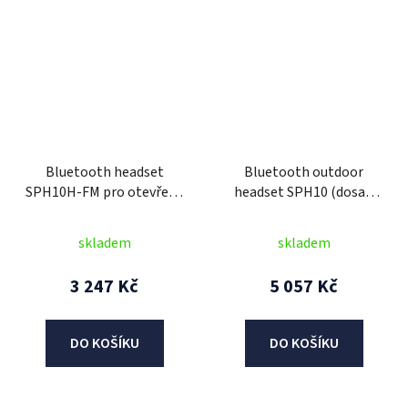
Bluetooth headset
Bluetooth outdoor
SPH10H-FM pro otevřené
headset SPH10 (dosah
přilby (dosah 0,7 km),
0,9 km), SENA
SENA
skladem
skladem
3 247 Kč
5 057 Kč
DO KOŠÍKU
DO KOŠÍKU