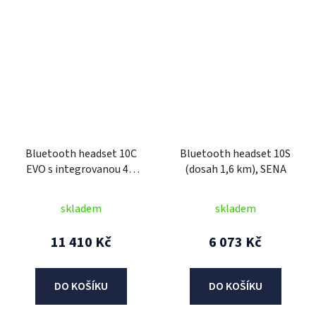
Bluetooth headset 10C
Bluetooth headset 10S
EVO s integrovanou 4K
(dosah 1,6 km), SENA
kamerou (dosah 1,6 km),
SENA
skladem
skladem
11 410 Kč
6 073 Kč
DO KOŠÍKU
DO KOŠÍKU