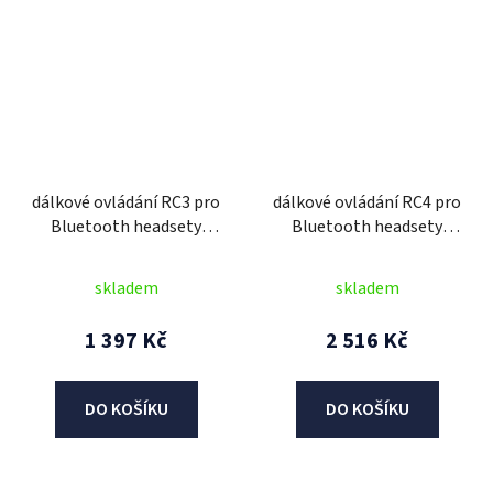
dálkové ovládání RC3 pro
dálkové ovládání RC4 pro
Bluetooth headsety
Bluetooth headsety
30K/20S/20S
30K/20S/20S
EVO/10U/10S/10R/10C/SF,
EVO/10U/10S/10R/10C/SF,
skladem
skladem
SENA
SENA
1 397 Kč
2 516 Kč
DO KOŠÍKU
DO KOŠÍKU