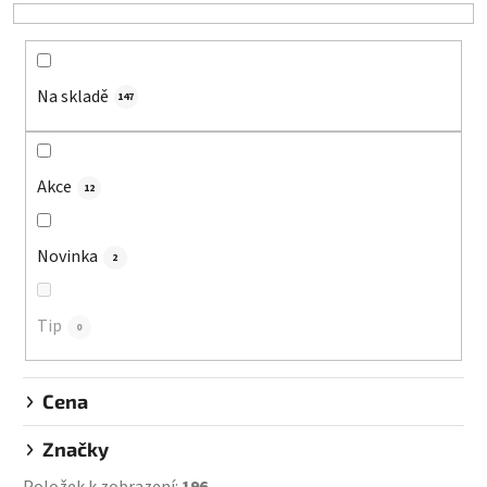
e
n
í
Na skladě
p
147
r
o
d
Akce
12
u
k
Novinka
2
t
ů
Tip
0
Cena
Značky