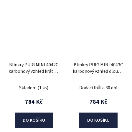
Blinkry PUIG MINI 4042C
Blinkry PUIG MINI 4043C
karbonový vzhled krátké,
karbonový vzhled dlouhé,
homologované
homologované
Skladem
(1 ks)
Dodací lhůta 30 dní
784 Kč
784 Kč
DO KOŠÍKU
DO KOŠÍKU