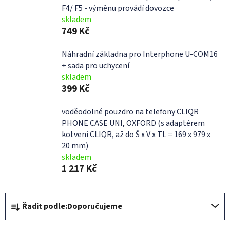
F4/ F5 - výměnu provádí dovozce
skladem
749 Kč
Náhradní základna pro Interphone U-COM16
+ sada pro uchycení
skladem
399 Kč
voděodolné pouzdro na telefony CLIQR
PHONE CASE UNI, OXFORD (s adaptérem
kotvení CLIQR, až do Š x V x TL = 169 x 979 x
20 mm)
skladem
1 217 Kč
Ř
Řadit podle:
Doporučujeme
a
z