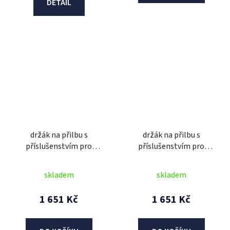
DETAIL
držák na přilbu s
držák na přilbu s
příslušenstvím pro
příslušenstvím pro
headset s HD sluchátky
headset SF1 / SF2 / SF4,
SF1 / SF2 / SF4, SENA
SENA
skladem
skladem
1 651 Kč
1 651 Kč