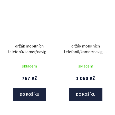
držák mobilních
držák mobilních
telefonů/kamer/navigací
telefonů/kamer/navigací
CLIQR s předsazením,
CLIQR, sada na řídítka o
sada pro upevnění na
průměru 22 mm, OXFORD
skladem
skladem
cyklo řídítka, OXFORD
767 Kč
1 060 Kč
DO KOŠÍKU
DO KOŠÍKU