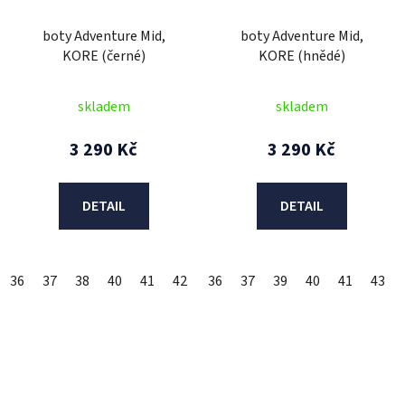
boty Adventure Mid,
boty Adventure Mid,
KORE (černé)
KORE (hnědé)
skladem
skladem
3 290 Kč
3 290 Kč
DETAIL
DETAIL
36
37
38
40
41
42
43
36
44
37
45
39
47
40
48
41
43