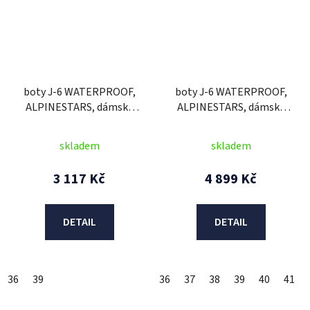
boty J-6 WATERPROOF,
boty J-6 WATERPROOF,
ALPINESTARS, dámské
ALPINESTARS, dámské
(hnědá)
(světlá šedá/růžová) 2026
skladem
skladem
3 117 Kč
4 899 Kč
DETAIL
DETAIL
36
39
36
37
38
39
40
41