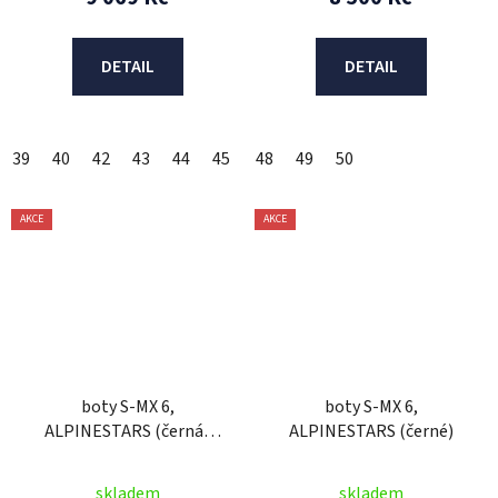
DETAIL
DETAIL
39
40
42
43
44
45
46
48
47
49
48
50
AKCE
AKCE
boty S-MX 6,
boty S-MX 6,
ALPINESTARS (černá/
ALPINESTARS (černé)
šedá/červená fluo)
skladem
skladem