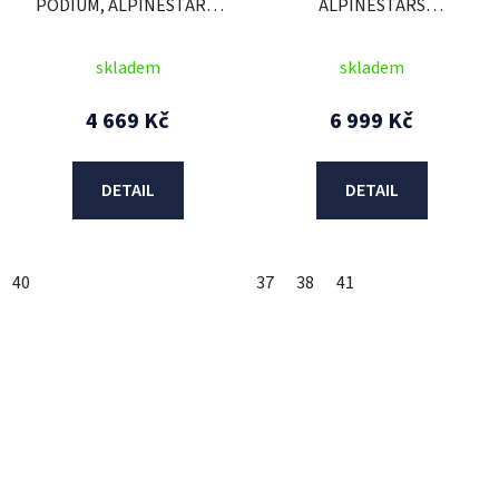
PODIUM, ALPINESTARS,
ALPINESTARS
dámské (bílá/světle šedá)
(černé/bílé) 2026
2026
skladem
skladem
4 669 Kč
6 999 Kč
DETAIL
DETAIL
40
37
38
41