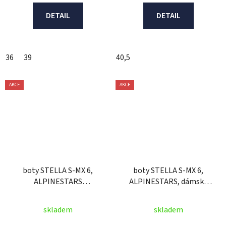
DETAIL
DETAIL
36
39
40,5
AKCE
AKCE
boty STELLA S-MX 6,
boty STELLA S-MX 6,
ALPINESTARS
ALPINESTARS, dámské
(černé/bílé)
(černé/fialové/bílé)
skladem
skladem