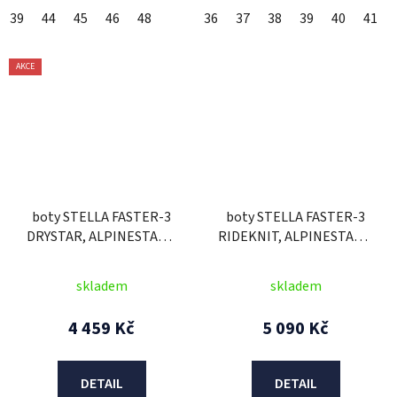
39
44
45
46
48
36
37
38
39
40
41
AKCE
boty STELLA FASTER-3
boty STELLA FASTER-3
DRYSTAR, ALPINESTARS,
RIDEKNIT, ALPINESTARS,
dámské (černá/stříbrná)
dámské (černá/šedá
2025
antracit) 2026
skladem
skladem
4 459 Kč
5 090 Kč
DETAIL
DETAIL