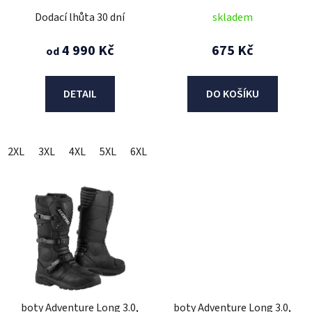
u
Dodací lhůta 30 dní
skladem
k
t
4 990 Kč
675 Kč
od
ů
DETAIL
DO KOŠÍKU
2XL
3XL
4XL
5XL
6XL
L
M
S
XL
XS
boty Adventure Long 3.0,
boty Adventure Long 3.0,