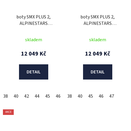
boty SMX PLUS 2,
boty SMX PLUS 2,
ALPINESTARS
ALPINESTARS
(černá/bílá/ červená fluo)
(černá/bílá/ žlutá fluo)
2026
2026
skladem
skladem
12 049 Kč
12 049 Kč
DETAIL
DETAIL
38
40
42
44
45
46
47
38
48
40
45
46
47
AKCE