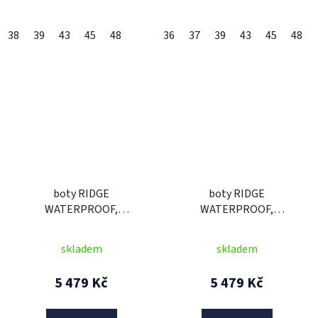
38
39
43
45
48
36
37
39
43
45
48
boty RIDGE
boty RIDGE
WATERPROOF,
WATERPROOF,
ALPINESTARS (černá)
ALPINESTARS (černá/
2026
černá) 2026
skladem
skladem
5 479 Kč
5 479 Kč