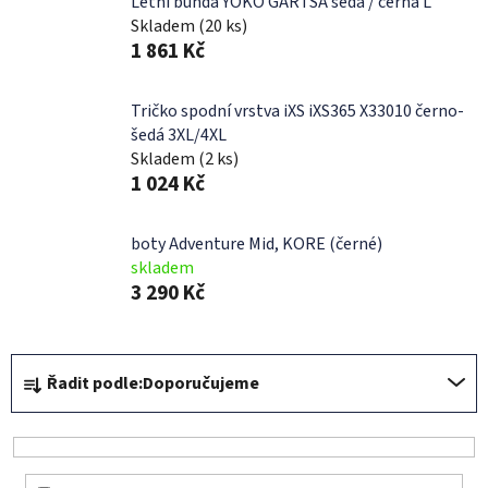
Letní bunda YOKO GARTSA šedá / černá L
Skladem
(20 ks)
1 861 Kč
Tričko spodní vrstva iXS iXS365 X33010 černo-
šedá 3XL/4XL
Skladem
(2 ks)
1 024 Kč
boty Adventure Mid, KORE (černé)
skladem
3 290 Kč
Ř
Řadit podle:
Doporučujeme
a
z
e
n