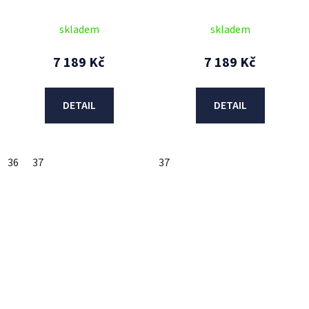
červené) 2024
žluté fluo)
skladem
skladem
7 189 Kč
7 189 Kč
DETAIL
DETAIL
36
37
37