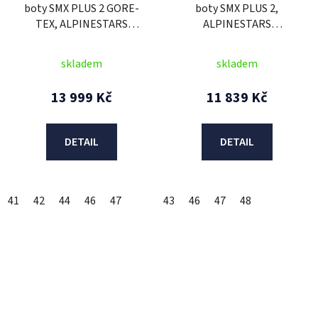
boty SMX PLUS 2 GORE-
boty SMX PLUS 2,
TEX, ALPINESTARS
ALPINESTARS
(černá/stříbrná) 2026
(černá/bílá)
skladem
skladem
13 999 Kč
11 839 Kč
DETAIL
DETAIL
41
42
44
46
47
43
46
47
48