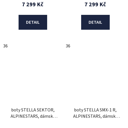
7 299 Kč
7 299 Kč
DETAIL
DETAIL
36
36
boty STELLA SEKTOR,
boty STELLA SMX-1 R,
ALPINESTARS, dámské
ALPINESTARS, dámské
(černá/fialová) 2026
(černá) 2026