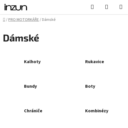
Přejít
Hledat
NÁKUPN
na
KOŠÍK
obsah
Domů
/
PRO MOTORKÁŘE
/
Dámské
Dámské
Kalhoty
Rukavice
Bundy
Boty
Chrániče
Kombinézy