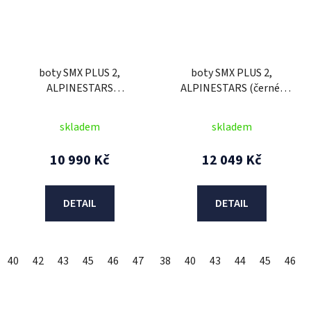
boty SMX PLUS 2,
boty SMX PLUS 2,
ALPINESTARS
ALPINESTARS (černé)
(černá/tmavá šedá)
2026
skladem
skladem
10 990 Kč
12 049 Kč
DETAIL
DETAIL
40
42
43
45
46
47
48
38
40
43
44
45
46