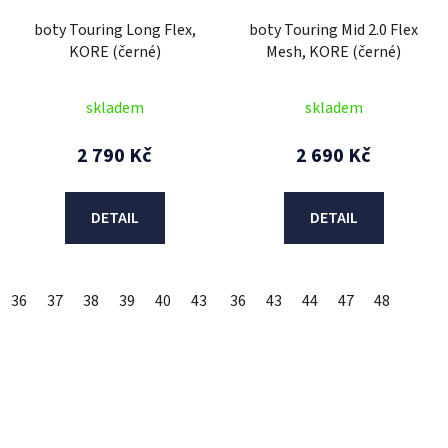
boty Touring Long Flex,
boty Touring Mid 2.0 Flex
KORE (černé)
Mesh, KORE (černé)
skladem
skladem
2 790 Kč
2 690 Kč
DETAIL
DETAIL
36
37
38
39
40
43
44
36
45
43
46
44
47
47
48
48