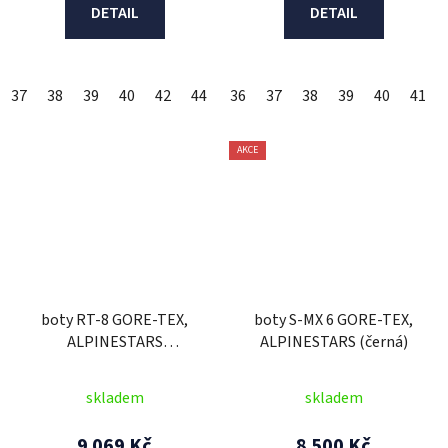
DETAIL
DETAIL
37
38
39
40
42
44
45
36
48
37
38
39
40
41
AKCE
boty RT-8 GORE-TEX,
boty S-MX 6 GORE-TEX,
ALPINESTARS
ALPINESTARS (černá)
(černá/modrá) 2026
skladem
skladem
9 069 Kč
8 500 Kč