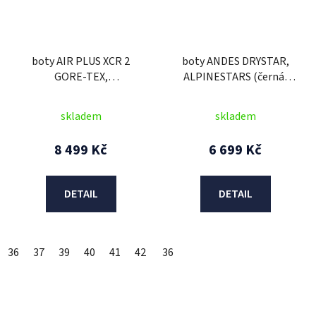
boty AIR PLUS XCR 2
boty ANDES DRYSTAR,
GORE-TEX,
ALPINESTARS (černá)
ALPINESTARS (černé)
2026
2026
skladem
skladem
8 499 Kč
6 699 Kč
DETAIL
DETAIL
36
37
39
40
41
42
43
36
44
46
47
48