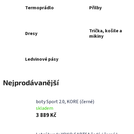
Termoprádlo
Přilby
Trička, košile a
Dresy
mikiny
Ledvinové pásy
Nejprodávanější
boty Sport 2.0, KORE (černé)
skladem
3 889 Kč