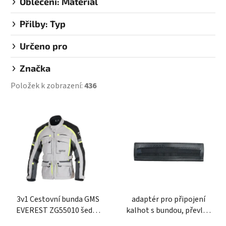
Oblečení: Materiál
Přilby: Typ
Určeno pro
Značka
Položek k zobrazení:
436
V
ý
p
i
s
p
r
3v1 Cestovní bunda GMS
adaptér pro připojení
o
EVEREST ZG55010 šedo-
kalhot s bundou, převlek
d
černo-žlutá XS
pásku se zipem, OXFORD