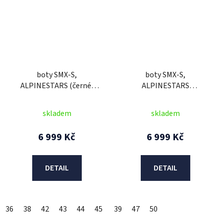
boty SMX-S,
boty SMX-S,
ALPINESTARS (černé)
ALPINESTARS
2026
(černé/bílé) 2026
skladem
skladem
6 999 Kč
6 999 Kč
DETAIL
DETAIL
36
38
42
43
44
45
48
39
49
47
50