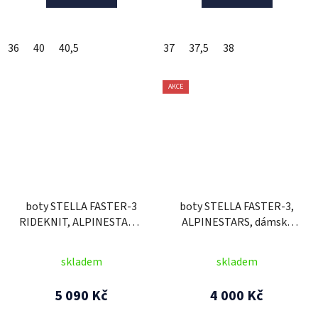
36
40
40,5
37
37,5
38
AKCE
boty STELLA FASTER-3
boty STELLA FASTER-3,
RIDEKNIT, ALPINESTARS,
ALPINESTARS, dámské
dámské (černá/
(černá/stříbrná/růžová)
žlutá/růžová) 2026
skladem
skladem
5 090 Kč
4 000 Kč