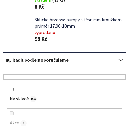
skladem
(43 ks)
8 Kč
Sklíčko brzdové pumpy s těsnícím kroužkem
prúměr 17,96-18mm
vyprodáno
59 Kč
Ř
Řadit podle:
Doporučujeme
a
z
e
n
í
Na skladě
p
1557
r
o
d
Akce
0