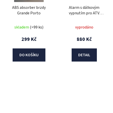
ABS absorber brzdy
Alarm s dálkovým
Grande Porto
vypnutím pro ATV
110/125/150/250ccm
skladem
(>99 ks)
vyprodáno
299 Kč
880 Kč
DO KOŠÍKU
DETAIL