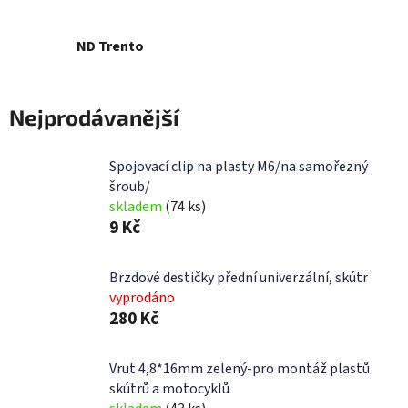
ND Trento
Nejprodávanější
Spojovací clip na plasty M6/na samořezný
šroub/
skladem
(74 ks)
9 Kč
Brzdové destičky přední univerzální, skútr
vyprodáno
280 Kč
Vrut 4,8*16mm zelený-pro montáž plastů
skútrů a motocyklů