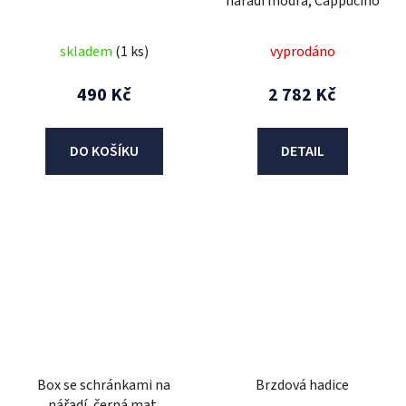
nářadí modrá, Cappucino
skladem
(1 ks)
vyprodáno
490 Kč
2 782 Kč
DO KOŠÍKU
DETAIL
Box se schránkami na
Brzdová hadice
nářadí, černá mat,