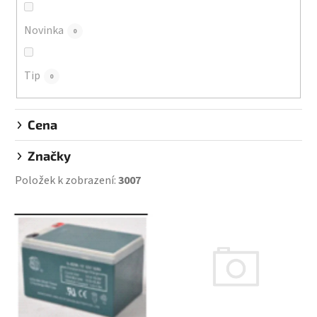
u
k
Novinka
0
t
ů
Tip
0
Cena
Značky
Položek k zobrazení:
3007
V
ý
p
i
s
p