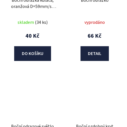
Boční odrazka kulatá,
Boční odrazko
oranžová D=59mm/se
šroubem M6
skladem
(34 ks)
vyprodáno
40 Kč
66 Kč
DO KOŠÍKU
DETAIL
Boční odrazové světlo
Boční ozdobný kryt