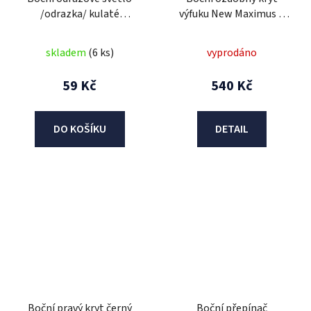
/odrazka/ kulaté
výfuku New Maximus a
oranžové, se šroubem
New Maximus II
D=59mm, pro skútry,
skladem
(6 ks)
vyprodáno
koloběžky,
59 Kč
540 Kč
DO KOŠÍKU
DETAIL
Boční pravý kryt černý
Boční přepínač