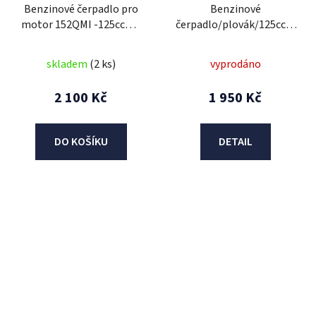
Benzinové čerpadlo pro
Benzinové
motor 152QMI -125ccm /
čerpadlo/plovák/125ccm
Euro 4 přímé vstřikování/
GY6/Euro4/ Torino ZZ
skladem
(2 ks)
vyprodáno
2 100 Kč
1 950 Kč
DO KOŠÍKU
DETAIL