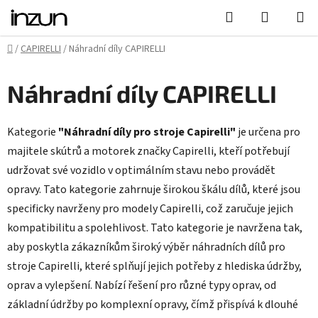
Přejít
Hledat
NÁKUPN
na
KOŠÍK
obsah
Domů
/
CAPIRELLI
/
Náhradní díly CAPIRELLI
Náhradní díly CAPIRELLI
Kategorie
"Náhradní díly pro stroje Capirelli"
je určena pro
majitele skútrů a motorek značky Capirelli, kteří potřebují
udržovat své vozidlo v optimálním stavu nebo provádět
opravy. Tato kategorie zahrnuje širokou škálu dílů, které jsou
specificky navrženy pro modely Capirelli, což zaručuje jejich
kompatibilitu a spolehlivost. Tato kategorie je navržena tak,
aby poskytla zákazníkům široký výběr náhradních dílů pro
stroje Capirelli, které splňují jejich potřeby z hlediska údržby,
oprav a vylepšení. Nabízí řešení pro různé typy oprav, od
základní údržby po komplexní opravy, čímž přispívá k dlouhé