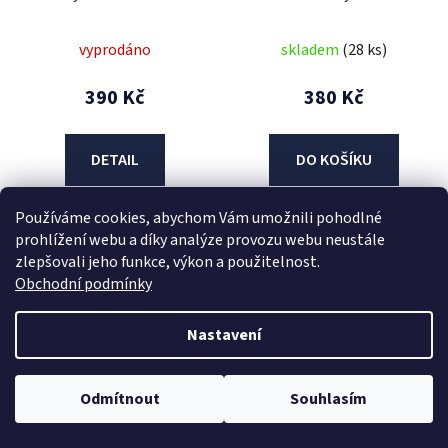
Porto
vyprodáno
skladem
(28 ks)
390 Kč
380 Kč
DETAIL
DO KOŠÍKU
Používáme cookies, abychom Vám umožnili pohodlné
prohlížení webu a díky analýze provozu webu neustále
zlepšovali jeho funkce, výkon a použitelnost.
Obchodní podmínky
Nastavení
Odmítnout
Souhlasím
Brzdová páčka koloběžky
Brzdová páčka koloběžky
URBANO levá
URBANO pravá