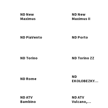
ND New
ND New
Maximus
Maximus II
ND PiaVento
ND Porto
ND Torino
ND Torino ZZ
ND
ND Rome
EKOLOBEZKY
URBANO
ND ATV
ND ATV
Bambino
Vulcano,
Foresto