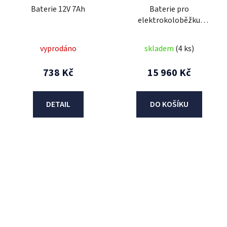
Baterie 12V 7Ah
Baterie pro
elektrokoloběžku
Urbano 5 - 60V 21AH
/vyjímatelná s
vyprodáno
skladem
(4 ks)
pouzdrem/
738 Kč
15 960 Kč
DETAIL
DO KOŠÍKU