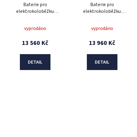
Baterie pro
Baterie pro
elektrokoloběžku
elektrokoloběžku
URBANO 60V 20Ah /pro
URBANO III odejimatelná
HR8+HS2/
60V 20Ah /proHR2/
vyprodáno
vyprodáno
13 560 Kč
13 960 Kč
DETAIL
DETAIL