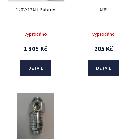
r
ABS
120V/12AH Baterie
o
d
u
vyprodáno
vyprodáno
k
t
205 Kč
1 305 Kč
ů
DETAIL
DETAIL