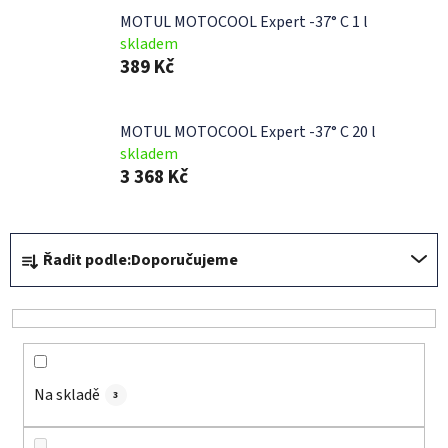
MOTUL MOTOCOOL Expert -37° C 1 l
skladem
389 Kč
MOTUL MOTOCOOL Expert -37° C 20 l
skladem
3 368 Kč
Ř
Řadit podle:
Doporučujeme
a
z
e
n
í
Na skladě
p
3
r