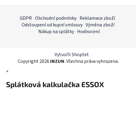
v
l
Z
á
á
GDPR
Obchodní podmínky
Reklamace zboží
d
p
Odstoupení od kupní smlouvy
Výměna zboží
a
a
Nákup na splátky
Hodnocení
c
t
í
í
p
r
Vytvořil Shoptet
v
Copyright 2026
INZUN
. Všechna práva vyhrazena.
k
×
y
v
Splátková kalkulačka ESSOX
ý
p
i
s
u