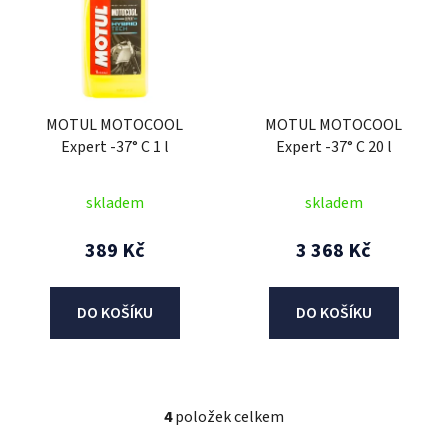
MOTUL MOTOCOOL
MOTUL MOTOCOOL
Expert -37° C 1 l
Expert -37° C 20 l
skladem
skladem
389 Kč
3 368 Kč
DO KOŠÍKU
DO KOŠÍKU
4
položek celkem
O