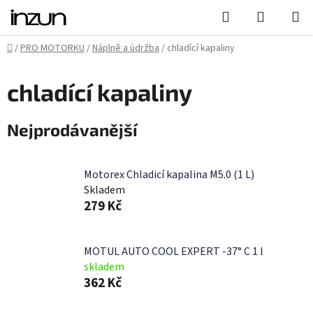
Přejít
Hledat
NÁKUPN
na
KOŠÍK
obsah
Domů
/
PRO MOTORKU
/
Náplně a údržba
/
chladící kapaliny
chladící kapaliny
Nejprodávanější
Motorex Chladicí kapalina M5.0 (1 L)
Skladem
279 Kč
MOTUL AUTO COOL EXPERT -37° C 1 l
skladem
362 Kč