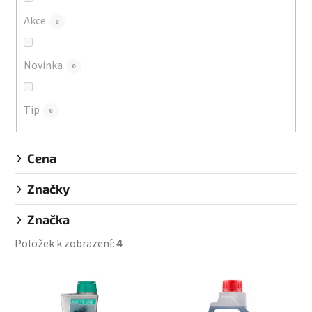
o
d
Akce
0
u
k
Novinka
0
t
ů
Tip
0
Cena
Značky
Značka
Položek k zobrazení:
4
V
ý