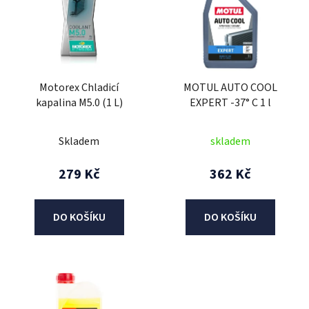
p
i
s
p
r
Motorex Chladicí
MOTUL AUTO COOL
o
kapalina M5.0 (1 L)
EXPERT -37° C 1 l
d
u
Skladem
skladem
k
t
279 Kč
362 Kč
ů
DO KOŠÍKU
DO KOŠÍKU