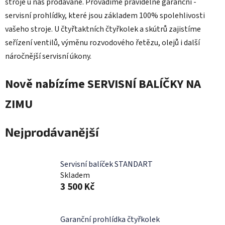
stroje u nás prodávané. Provádíme pravidelné garanční -
servisní prohlídky,
které jsou základem 100% spolehlivosti
vašeho stroje. U čtyřtaktních čtyřkolek a skútrů zajistíme
seřízení ventilů, výměnu rozvodového řetězu, olejů i další
náročnější servisní úkony.
Nově nabízíme SERVISNÍ BALÍČKY NA
ZIMU
Nejprodávanější
Servisní balíček STANDART
Skladem
3 500 Kč
Garanční prohlídka čtyřkolek