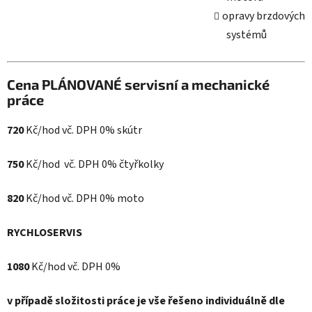
opravy brzdových
systémů
Cena PLÁNOVANÉ servisní a mechanické
práce
720
Kč/hod vč. DPH 0% skútr
750
Kč/hod vč. DPH 0% čtyřkolky
820
Kč/hod vč. DPH 0% moto
RYCHLOSERVIS
1080
Kč/hod vč. DPH 0%
v případě složitosti práce je vše řešeno individuálně dle