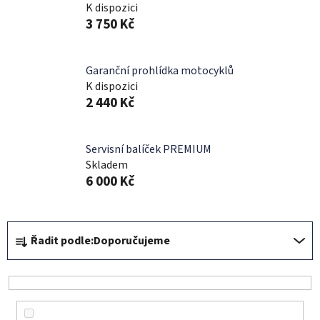
K dispozici
3 750 Kč
Garanční prohlídka motocyklů
K dispozici
2 440 Kč
Servisní balíček PREMIUM
Skladem
6 000 Kč
Ř
Řadit podle:
Doporučujeme
a
z
e
n