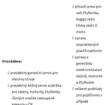
c
přezutí pneu pro
í
p
vaši čtyřkolku,
r
buggy nebo
v
třeba skútr či
k
moto
y
opravu
v
ý
popraskaných
p
plastů svařením
i
opravu a
s
Provádíme:
generálku
u
elektroinstalací
pravidelný garanční servis pro
skútrů, motorek
všechny stroje
a čtyřkolek
pravidelný běžný servis a údržba
veškeré podklady
pro skútry, motorky, čtyřkolky
pro pojišťovnu v
různých značek zakoupené
případě
kdekoliv v ČR