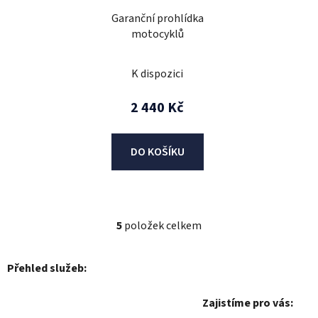
Garanční prohlídka
motocyklů
K dispozici
2 440 Kč
DO KOŠÍKU
5
položek celkem
O
v
l
Přehled služeb:
á
d
Zajistíme pro vás:
a