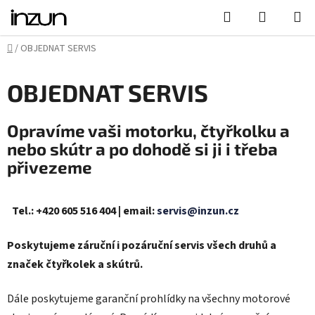
Přejít
Hledat
NÁKUPN
na
KOŠÍK
obsah
Domů
/
OBJEDNAT SERVIS
OBJEDNAT SERVIS
Opravíme vaši motorku, čtyřkolku a
nebo skútr a po dohodě si ji i třeba
přivezeme
Tel.:
+420 605 516 404 | email:
servis@inzun.cz
Poskytujeme záruční i pozáruční servis všech druhů a
značek čtyřkolek a skútrů.
Dále poskytujeme garanční prohlídky na všechny motorové