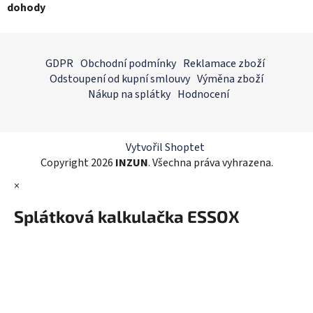
dohody
Z
á
GDPR
Obchodní podmínky
Reklamace zboží
p
Odstoupení od kupní smlouvy
Výměna zboží
a
Nákup na splátky
Hodnocení
t
í
Vytvořil Shoptet
Copyright 2026
INZUN
. Všechna práva vyhrazena.
×
Splátková kalkulačka ESSOX