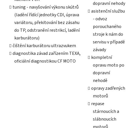
dopravní nehody
tuning - navyšování výkonu skútrů
asistenční službu
(ladění řídící jednotky CDI, úprava
- odvoz
variátoru, překitování bez zásahu
porouchaného
do TP, odstranění restrikcí, ladění
stroje k nám do
karburátoru)
servisu v případě
čištění karburátoru ultrazvukem
závady
diagnostika závad zařízením TEXA,
kompletní
oficiální diagnostikou CF MOTO
opravu moto po
dopravní
nehodě
opravy zadřených
motorů
repase
stárnoucích a
slábnoucích
motorů