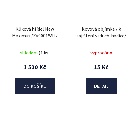
Kliková hřídel New
Kovová objímka / k
Maximus /ZV0001WIL/
zajištění vzduch. hadice/
skladem
(1 ks)
vyprodáno
1 500 Kč
15 Kč
DO KOŠÍKU
DETAIL