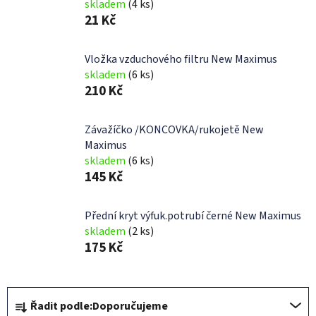
skladem
(4 ks)
21 Kč
Vložka vzduchového filtru New Maximus
skladem
(6 ks)
210 Kč
Závažíčko /KONCOVKA/rukojetě New
Maximus
skladem
(6 ks)
145 Kč
Přední kryt výfuk.potrubí černé New Maximus
skladem
(2 ks)
175 Kč
Ř
Řadit podle:
Doporučujeme
a