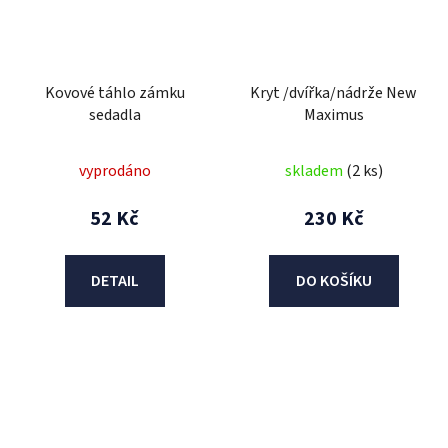
Kovové táhlo zámku
Kryt /dvířka/nádrže New
sedadla
Maximus
vyprodáno
skladem
(2 ks)
52 Kč
230 Kč
DETAIL
DO KOŠÍKU