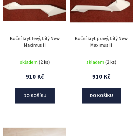
p
i
s
p
r
Boční kryt levý, bílý New
Boční kryt pravý, bílý New
o
Maximus II
Maximus II
d
u
skladem
(2 ks)
skladem
(2 ks)
k
t
910 Kč
910 Kč
ů
DO KOŠÍKU
DO KOŠÍKU