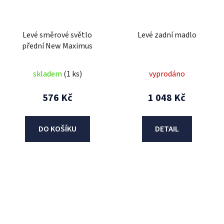
Levé směrové světlo
Levé zadní madlo
přední New Maximus
skladem
(1 ks)
vyprodáno
576 Kč
1 048 Kč
DO KOŠÍKU
DETAIL