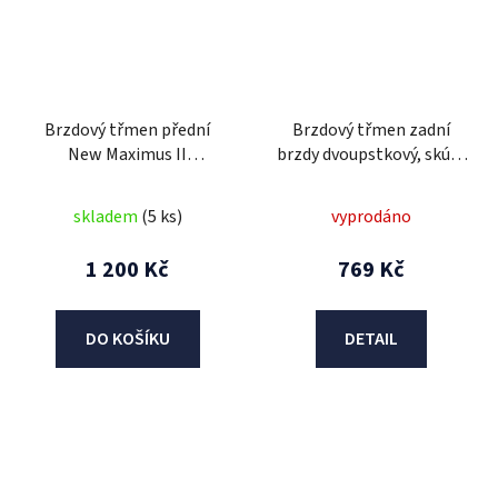
Brzdový třmen přední
Brzdový třmen zadní
New Maximus II
brzdy dvoupstkový, skútr
dvoupístkový/včetně
125ccm, např New
destiček/
Maximus alternativa
skladem
(5 ks)
vyprodáno
1 200 Kč
769 Kč
DO KOŠÍKU
DETAIL