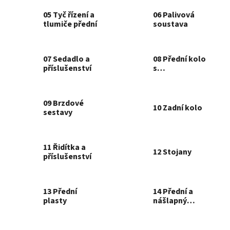
05 Tyč řízení a
06 Palivová
tlumiče přední
soustava
07 Sedadlo a
08 Přední kolo
příslušenství
s
příslušenstvím
09 Brzdové
10 Zadní kolo
sestavy
11 Řidítka a
12 Stojany
příslušenství
13 Přední
14 Přední a
plasty
nášlapný
plasty