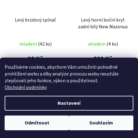
Levý brzdový spínač
Levý horní boční kryt
zadní bílý New Maximus
skladem
(42 ks)
skladem
(4 ks)
99 Kč
899 Kč
Používáme cookies, abychom Vám umožnili pohodlné
prohlížení webu a díky analýze provozu webu neustále
DO KOŠÍKU
DO KOŠÍKU
zlepšovali jeho funkce, výkon a použitelnost.
Obchodní podmínky
Nastavení
Odmítnout
Souhlasím