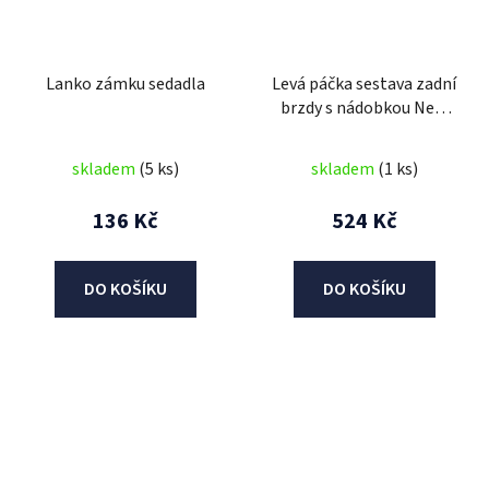
Lanko zámku sedadla
Levá páčka sestava zadní
brzdy s nádobkou New
Maximus
skladem
(5 ks)
skladem
(1 ks)
136 Kč
524 Kč
DO KOŠÍKU
DO KOŠÍKU