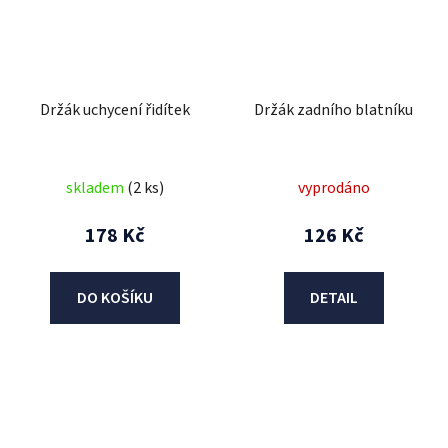
Držák uchycení řidítek
Držák zadního blatníku
skladem
(2 ks)
vyprodáno
178 Kč
126 Kč
DO KOŠÍKU
DETAIL