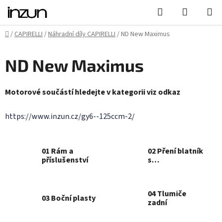
Přejít
Hledat
NÁKUPN
na
KOŠÍK
obsah
Domů
/
CAPIRELLI
/
Náhradní díly CAPIRELLI
/
ND New Maximus
ND New Maximus
Motorové součástí hledejte v kategorii viz odkaz
https://www.inzun.cz/gy6--125ccm-2/
01 Rám a
02 Pření blatník
příslušenství
s
příslušenstvím
04 Tlumiče
03 Boční plasty
zadní