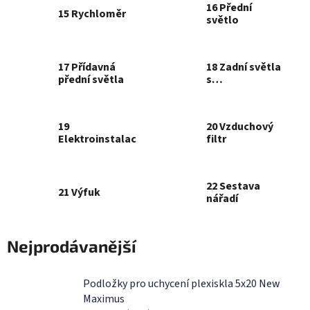
16 Přední
15 Rychloměr
světlo
17 Přídavná
18 Zadní světla
přední světla
s
příslušenstvím
19
20 Vzduchový
Elektroinstalace
filtr
22 Sestava
21 Výfuk
nářadí
Nejprodávanější
Podložky pro uchycení plexiskla 5x20 New
Maximus