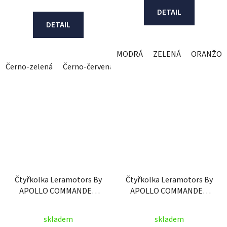
DETAIL
DETAIL
MODRÁ
ZELENÁ
ORANŽOV
Černo-zelená
Černo-červená
Čtyřkolka Leramotors By
Čtyřkolka Leramotors By
APOLLO COMMANDER
APOLLO COMMANDER
125ccm - 3GR - oranžová
125ccm - 3GR Premium -
oranžová
skladem
skladem