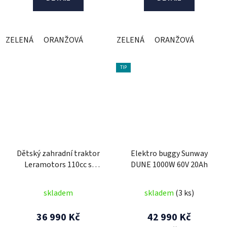
ZELENÁ
ORANŽOVÁ
ZELENÁ
ORANŽOVÁ
TIP
Dětský zahradní traktor
Elektro buggy Sunway
Leramotors 110cc s
DUNE 1000W 60V 20Ah
vozíkem
skladem
skladem
(3 ks)
36 990 Kč
42 990 Kč