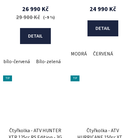
26 990 Kč
24 990 Kč
29 900 Kč
(–9 %)
DETAIL
DETAIL
MODRÁ
ČERVENÁ
bílo-červená
Bílo-zelená
Bílo-modrá
TIP
TIP
Čtyřkolka - ATV HUNTER
Čtyřkolka - ATV
XTR 125cc RS Edition - 3G
HURRICANE 150cc XTR -