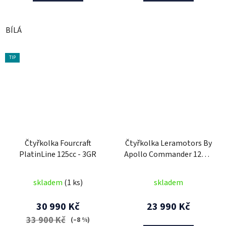
BÍLÁ
TIP
Čtyřkolka Fourcraft
Čtyřkolka Leramotors By
PlatinLine 125cc - 3GR
Apollo Commander 125cc
7" Automat Modrá
skladem
(1 ks)
skladem
30 990 Kč
23 990 Kč
33 900 Kč
(–8 %)