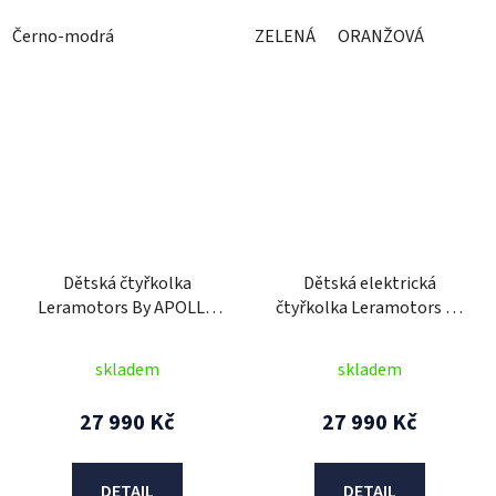
Černo-modrá
ZELENÁ
ORANŽOVÁ
Dětská čtyřkolka
Dětská elektrická
Leramotors By APOLLO
čtyřkolka Leramotors by
AVENGER 125cc -
APOLLO COMMANDER
Automat Oranžová
1000W - oranžová
skladem
skladem
27 990 Kč
27 990 Kč
DETAIL
DETAIL