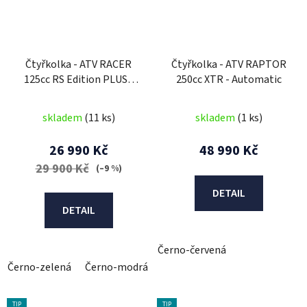
Čtyřkolka - ATV RACER
Čtyřkolka - ATV RAPTOR
125cc RS Edition PLUS -
250cc XTR - Automatic
3G
skladem
(11 ks)
skladem
(1 ks)
26 990 Kč
48 990 Kč
29 900 Kč
(–9 %)
DETAIL
DETAIL
Černo-červená
Černo-zelená
Černo-modrá
Černo-červená
TIP
TIP