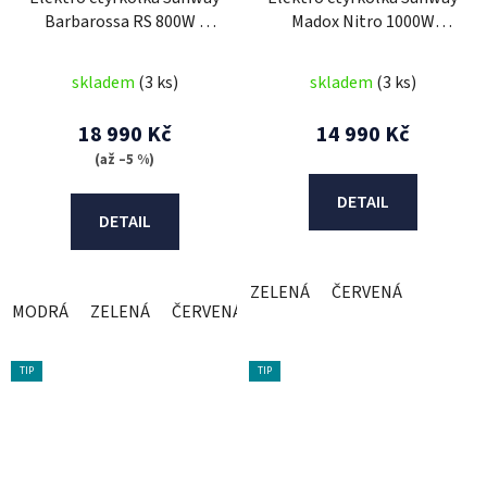
Barbarossa RS 800W -
Madox Nitro 1000W
New Model 3G
Exclusive
skladem
(3 ks)
skladem
(3 ks)
18 990 Kč
14 990 Kč
(až –5 %)
DETAIL
DETAIL
ZELENÁ
ČERVENÁ
MODRÁ
ZELENÁ
ČERVENÁ
ČERNÁ
TIP
TIP