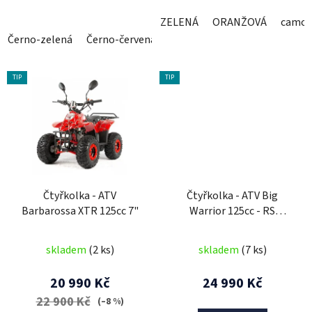
ZELENÁ
ORANŽOVÁ
camo
Černo-zelená
Černo-červená
Bílo-oranžová
TIP
TIP
Čtyřkolka - ATV
Čtyřkolka - ATV Big
Barbarossa XTR 125cc 7"
Warrior 125cc - RS
Edition PLUS - 3GR
skladem
(2 ks)
skladem
(7 ks)
20 990 Kč
24 990 Kč
22 900 Kč
(–8 %)