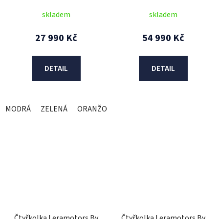
skladem
skladem
27 990 Kč
54 990 Kč
DETAIL
DETAIL
MODRÁ
ZELENÁ
ORANŽOVÁ
Čtyřkolka Leramotors By
Čtyřkolka Leramotors By