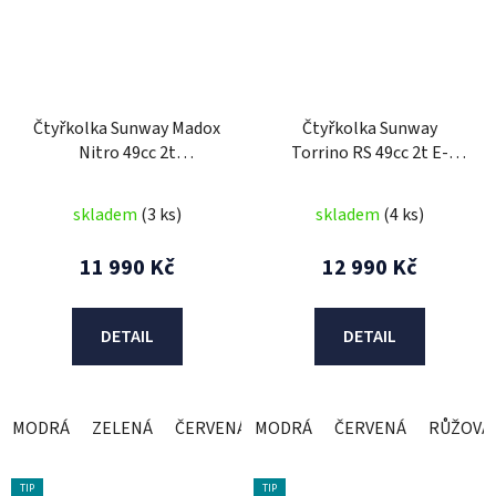
Čtyřkolka Sunway Madox
Čtyřkolka Sunway
Nitro 49cc 2t
Torrino RS 49cc 2t E-
Performance
START ( 15mm tuning
karburátor )
skladem
(3 ks)
skladem
(4 ks)
11 990 Kč
12 990 Kč
DETAIL
DETAIL
MODRÁ
ZELENÁ
ČERVENÁ
MODRÁ
ČERVENÁ
RŮŽOVÁ
TIP
TIP