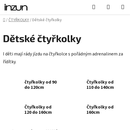
Přejít
Hledat
NÁKUPN
na
KOŠÍK
obsah
Domů
/
ČTYŘKOLKY
/
Dětské čtyřkolky
Dětské čtyřkolky
I děti mají rády jízdu na čtyřkolce s pořádným adrenalinem za
řídítky.
čtyřkolky od 90
Čtyřkolky od
do 120cm
110 do 140cm
Čtyřkolky od
Čtyřkolky od
120 do 160cm
160cm