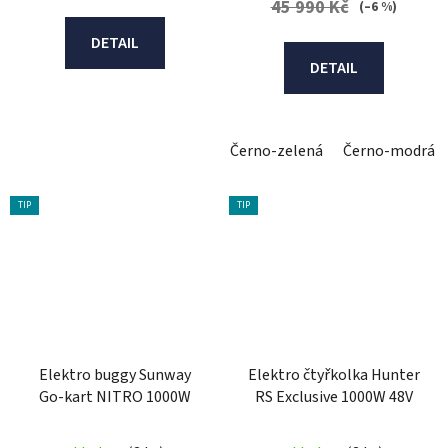
45 990 Kč
(–6 %)
DETAIL
DETAIL
Černo-zelená
Černo-modrá
TIP
TIP
Elektro buggy Sunway
Elektro čtyřkolka Hunter
Go-kart NITRO 1000W
RS Exclusive 1000W 48V