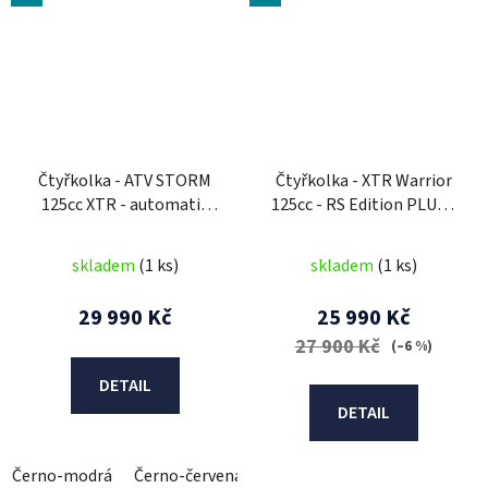
Čtyřkolka - ATV STORM
Čtyřkolka - XTR Warrior
125cc XTR - automatic
125cc - RS Edition PLUS -
1+1
3G
skladem
(1 ks)
skladem
(1 ks)
29 990 Kč
25 990 Kč
27 900 Kč
(–6 %)
DETAIL
DETAIL
Černo-modrá
Černo-červená