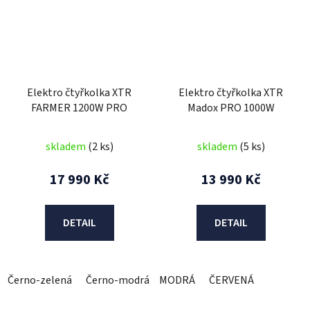
Elektro čtyřkolka XTR
Elektro čtyřkolka XTR
FARMER 1200W PRO
Madox PRO 1000W
skladem
(2 ks)
skladem
(5 ks)
17 990 Kč
13 990 Kč
DETAIL
DETAIL
Černo-zelená
Černo-modrá
MODRÁ
Černo-červená
ČERVENÁ