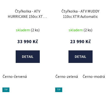
Čtyřkolka - ATV
Čtyřkolka - ATV MUDDY
HURRICANE 150cc XTR -
110cc XTR Automatic
3G
skladem
(2 ks)
skladem
(2 ks)
33 990 Kč
23 990 Kč
DETAIL
DETAIL
Černo-červená
Černo-zelená
Černo-modrá
TIP
TIP