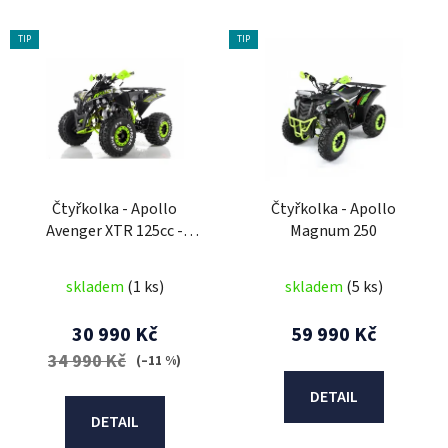
V
TIP
TIP
ý
p
i
s
p
r
Čtyřkolka - Apollo
Čtyřkolka - Apollo
o
Avenger XTR 125cc -
Magnum 250
d
Automatic
u
skladem
(1 ks)
skladem
(5 ks)
k
t
30 990 Kč
59 990 Kč
ů
34 990 Kč
(–11 %)
DETAIL
DETAIL