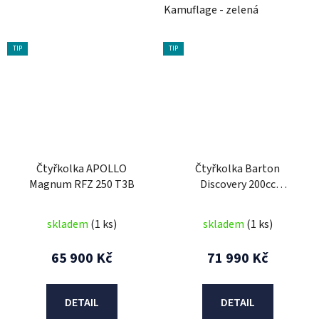
Kamuflage - zelená
TIP
TIP
Čtyřkolka APOLLO
Čtyřkolka Barton
Magnum RFZ 250 T3B
Discovery 200cc
Automatic (T3B)
skladem
(1 ks)
skladem
(1 ks)
65 900 Kč
71 990 Kč
DETAIL
DETAIL