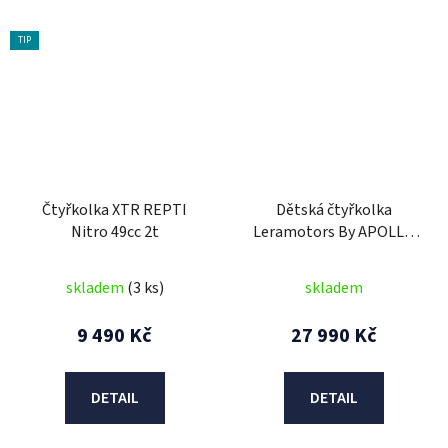
TIP
Čtyřkolka XTR REPTI
Dětská čtyřkolka
Nitro 49cc 2t
Leramotors By APOLLO
AVENGER 125cc - 3GR
Oranžová
skladem
(3 ks)
skladem
9 490 Kč
27 990 Kč
DETAIL
DETAIL