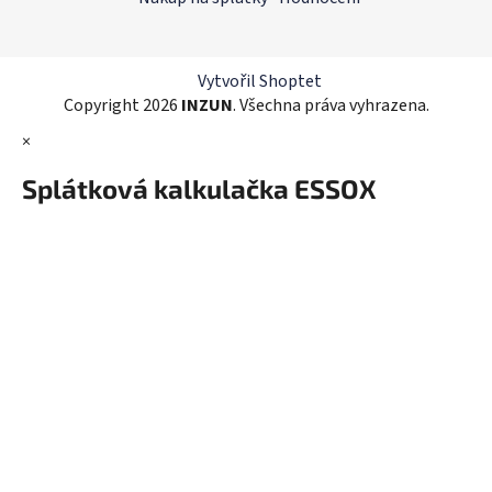
c
t
í
í
p
r
Vytvořil Shoptet
v
Copyright 2026
INZUN
. Všechna práva vyhrazena.
k
×
y
v
Splátková kalkulačka ESSOX
ý
p
i
s
u