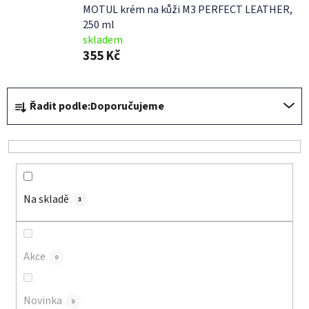
MOTUL krém na kůži M3 PERFECT LEATHER,
250 ml
skladem
355 Kč
Ř
Řadit podle:
Doporučujeme
a
z
e
n
í
Na skladě
p
3
r
o
d
Akce
0
u
k
Novinka
0