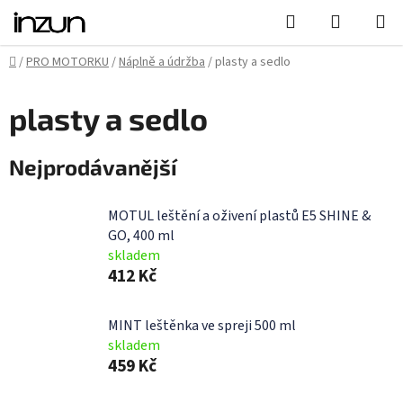
Přejít
Hledat
NÁKUPN
na
KOŠÍK
obsah
Domů
/
PRO MOTORKU
/
Náplně a údržba
/
plasty a sedlo
plasty a sedlo
Nejprodávanější
MOTUL leštění a oživení plastů E5 SHINE &
GO, 400 ml
skladem
412 Kč
MINT leštěnka ve spreji 500 ml
skladem
459 Kč