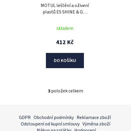
MOTUL leštění a oživení
plastů E5 SHINE & GO,
400 ml
skladem
412 Kč
DO KOŠÍKU
3
položek celkem
O
v
l
Z
á
á
GDPR
Obchodní podmínky
Reklamace zboží
d
p
Odstoupení od kupní smlouvy
Výměna zboží
a
a
Nákup na splátky
Hodnocení