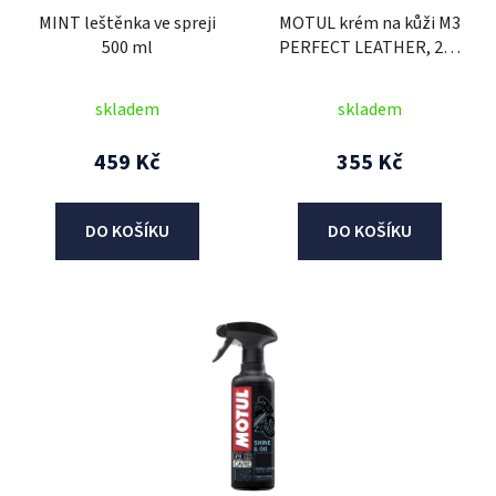
MINT leštěnka ve spreji
MOTUL krém na kůži M3
o
500 ml
PERFECT LEATHER, 250
d
ml
u
skladem
skladem
k
t
459 Kč
355 Kč
ů
DO KOŠÍKU
DO KOŠÍKU