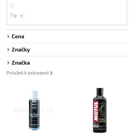
t
ů
Tip
0
Cena
Značky
Značka
Položek k zobrazení:
3
V
ý
p
i
s
p
r