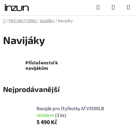
Přejít
Hledat
NÁKUPN
na
KOŠÍK
obsah
Domů
/
PRO MOTORKU
/
Doplňky
/
Navijáky
Navijáky
Příslušenství k
navijákům
Nejprodávanější
Naviják pro čtyřkolky ATV3500LB
skladem
(3 ks)
5 490 Kč