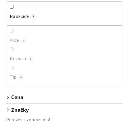
n
í
Na skladě
p
7
r
o
d
Akce
0
u
k
Novinka
0
t
ů
Tip
0
Cena
Značky
Položek k zobrazení:
8