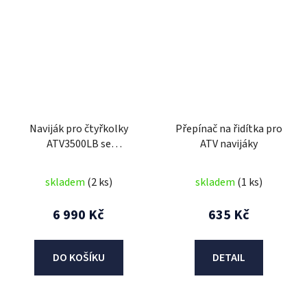
Naviják pro čtyřkolky
Přepínač na řidítka pro
ATV3500LB se
ATV navijáky
syntetickým lanem
skladem
(2 ks)
skladem
(1 ks)
6 990 Kč
635 Kč
DO KOŠÍKU
DETAIL