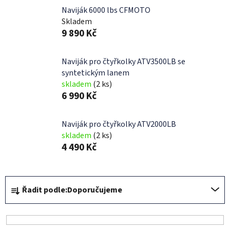
Naviják 6000 lbs CFMOTO
Skladem
9 890 Kč
Naviják pro čtyřkolky ATV3500LB se
syntetickým lanem
skladem
(2 ks)
6 990 Kč
Naviják pro čtyřkolky ATV2000LB
skladem
(2 ks)
4 490 Kč
Ř
Řadit podle:
Doporučujeme
a
z
e