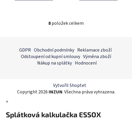
8
položek celkem
O
v
l
Z
á
á
GDPR
Obchodní podmínky
Reklamace zboží
d
p
Odstoupení od kupní smlouvy
Výměna zboží
a
a
Nákup na splátky
Hodnocení
c
t
í
í
p
r
Vytvořil Shoptet
v
Copyright 2026
INZUN
. Všechna práva vyhrazena.
k
×
y
v
Splátková kalkulačka ESSOX
ý
p
i