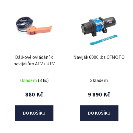
V
ý
p
i
s
p
r
Dálkové ovládání k
Naviják 6000 lbs CFMOTO
o
navijákům ATV / UTV
d
u
skladem
(3 ks)
Skladem
k
t
880 Kč
9 890 Kč
ů
DO KOŠÍKU
DO KOŠÍKU