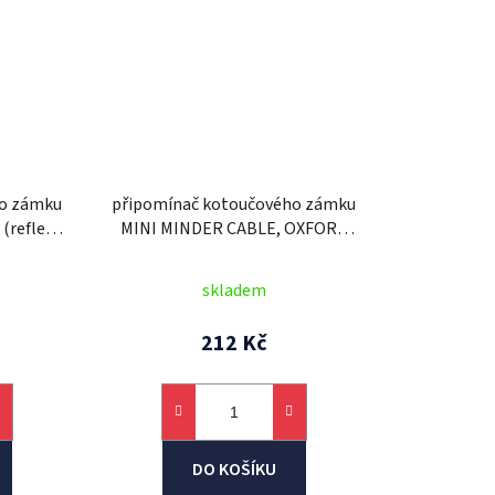
ho zámku
připomínač kotoučového zámku
reflexní
MINI MINDER CABLE, OXFORD
m, 1 ks)
(reflexní žlutý, průměr lanka 2,5
mm, 1 ks, balený sáčku se
skladem
zdrhovadlem)
212 Kč
DO KOŠÍKU