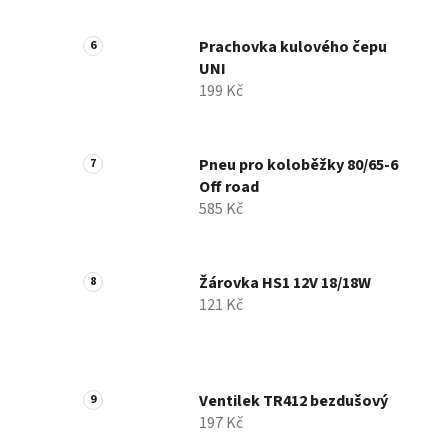
Prachovka kulového čepu
UNI
199 Kč
Pneu pro koloběžky 80/65-6
Off road
585 Kč
Žárovka HS1 12V 18/18W
121 Kč
Ventilek TR412 bezdušový
197 Kč