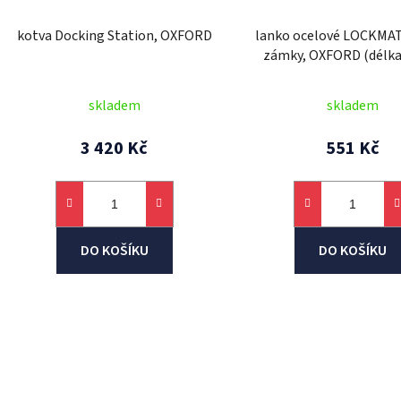
kotva Docking Station, OXFORD
lanko ocelové LOCKMA
zámky, OXFORD (délka
průměr 12 mm)
skladem
skladem
3 420 Kč
551 Kč
DO KOŠÍKU
DO KOŠÍKU