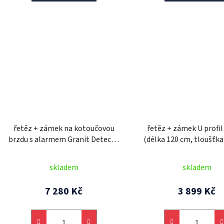
řetěz + zámek na kotoučovou
řetěz + zámek U profil
brzdu s alarmem Granit Detecto
(délka 120 cm, tloušťk
XPlus (délka 120 cm, tloušťka 12
třmen zámku tloušťka 
mm, tloušťka třmenu 16 mm),
ABUS (červený)
skladem
skladem
ABUS
7 280 Kč
3 899 Kč