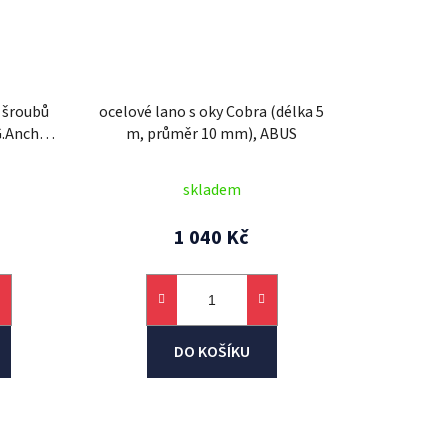
 šroubů
ocelové lano s oky Cobra (délka 5
G.Anchor,
m, průměr 10 mm), ABUS
skladem
1 040 Kč
DO KOŠÍKU