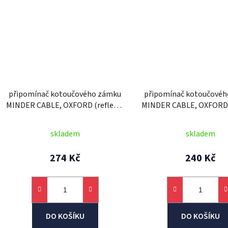
připomínač kotoučového zámku
připomínač kotoučové
MINDER CABLE, OXFORD (reflexní
MINDER CABLE, OXFORD (
žlutý, průměr lanka 4 mm, 1 ks,
žlutý, průměr lanka 4 m
balený sáčku se zdrhovadlem)
skladem
skladem
274 Kč
240 Kč
DO KOŠÍKU
DO KOŠÍKU