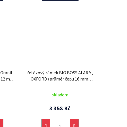
 Granit
řetězový zámek BIG BOSS ALARM,
a 12 mm,
OXFORD (průměr čepu 16 mm,
10 mm),
délka 1,2 m)
skladem
3 358 Kč