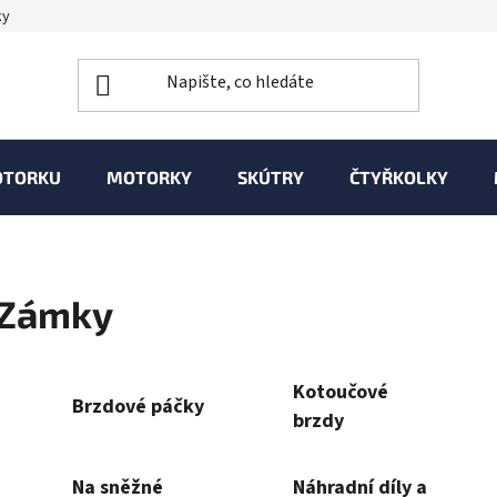
ky
OTORKU
MOTORKY
SKÚTRY
ČTYŘKOLKY
Zámky
Kotoučové
Brzdové páčky
brzdy
Na sněžné
Náhradní díly a