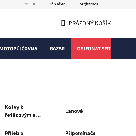
CZK
Přihlášení
Registrace
PRÁZDNÝ KOŠÍK
NÁKUPNÍ
KOŠÍK
MOTOPŮJČOVNA
BAZAR
OBJEDNAT SERVIS
Kotvy k
Lanové
řetězovým a
lanovým
zámkům
Přileb a
Připomínače