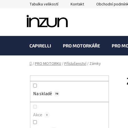
Přejít
Tabulka velikostí
Kontakt
Obchodní podmín
na
obsah
CAPIRELLI
PRO MOTORKÁŘE
PRO M
Domů
/
PRO MOTORKU
/
Příslušenství
/
Zámky
P
o
s
Na skladě
t
70
r
a
Akce
0
n
n