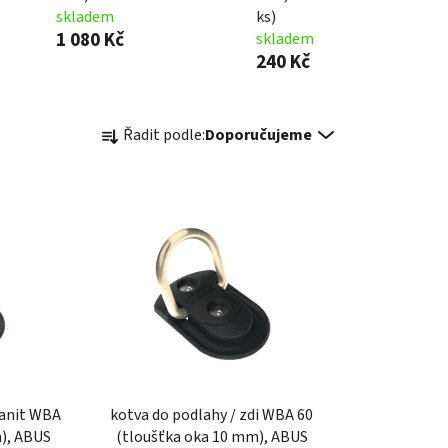
skladem
ks)
1 080 Kč
skladem
240 Kč
Ř
Řadit podle:
Doporučujeme
a
z
e
n
í
p
r
o
d
u
k
ranit WBA
kotva do podlahy / zdi WBA 60
t
m), ABUS
(tloušťka oka 10 mm), ABUS