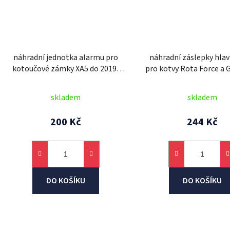
náhradní jednotka alarmu pro
náhradní záslepky hlav
kotoučové zámky XA5 do 2019,
pro kotvy Rota Force a 
OXFORD
OXFORD
skladem
skladem
200 Kč
244 Kč
DO KOŠÍKU
DO KOŠÍKU