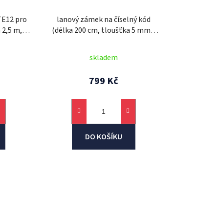
TE12 pro
lanový zámek na číselný kód
 2,5 m,
(délka 200 cm, tloušťka 5 mm),
ABUS
skladem
799 Kč
DO KOŠÍKU