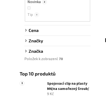
Novinka
2
í
p
Tip
a
0
n
e
Cena
l
Značky
Značka
Položek k zobrazení:
70
Top 10 produktů
Spojovací clip na plasty
M6/na samořezný šroub/
9 Kč