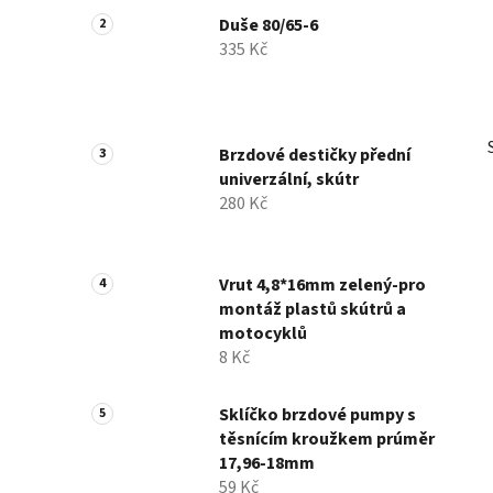
Duše 80/65-6
335 Kč
Brzdové destičky přední
univerzální, skútr
280 Kč
Vrut 4,8*16mm zelený-pro
montáž plastů skútrů a
motocyklů
8 Kč
Sklíčko brzdové pumpy s
těsnícím kroužkem prúměr
17,96-18mm
59 Kč