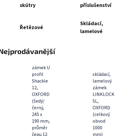
skútry
příslušenství
Skládací,
Řetězové
lamelové
Nejprodávanější
zámek U
profil
skládací,
Shackle
lamelový
12,
zámek
OXFORD
LINKLOCK
(šedý/
SL,
černý,
OXFORD
245 x
(celkový
190 mm,
obvod
průměr
1000
čepu 12
mm)