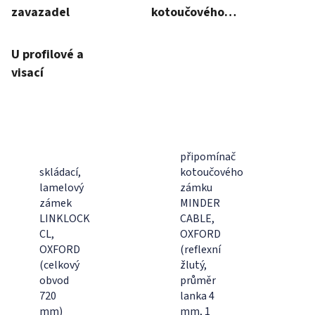
zavazadel
kotoučového
zámku
U profilové a
visací
připomínač
skládací,
kotoučového
lamelový
zámku
zámek
MINDER
LINKLOCK
CABLE,
CL,
OXFORD
OXFORD
(reflexní
(celkový
žlutý,
obvod
průměr
720
lanka 4
mm)
mm, 1