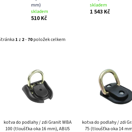
mm)
skladem
1 543 Kč
skladem
510 Kč
Stránka
1
z
2
-
70
položek celkem
V
ý
p
i
s
p
r
o
d
kotva do podlahy / zdi Granit WBA
kotva do podlahy / zdi G
u
100 (tloušťka oka 16 mm), ABUS
75 (tloušťka oka 14 m