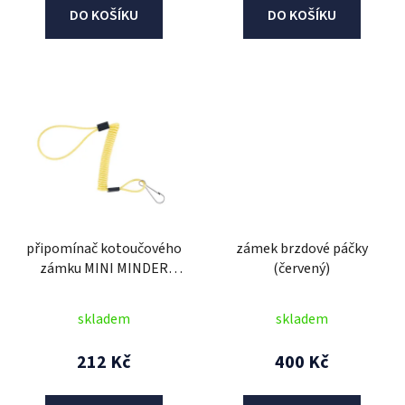
DO KOŠÍKU
DO KOŠÍKU
připomínač kotoučového
zámek brzdové páčky
zámku MINI MINDER
(červený)
CABLE, OXFORD (reflexní
žlutý, průměr lanka 2,5
skladem
skladem
mm, 1 ks, balený sáčku se
zdrhovadlem)
212 Kč
400 Kč