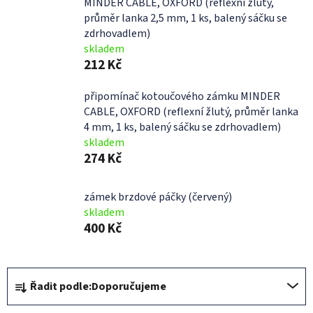
MINDER CABLE, OXFORD (reflexní žlutý,
průměr lanka 2,5 mm, 1 ks, balený sáčku se
zdrhovadlem)
skladem
212 Kč
připomínač kotoučového zámku MINDER
CABLE, OXFORD (reflexní žlutý, průměr lanka
4 mm, 1 ks, balený sáčku se zdrhovadlem)
skladem
274 Kč
zámek brzdové páčky (červený)
skladem
400 Kč
Ř
Řadit podle:
Doporučujeme
a
z