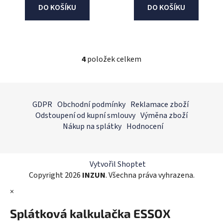
DO KOŠÍKU
DO KOŠÍKU
4
položek celkem
O
v
l
Z
á
á
GDPR
Obchodní podmínky
Reklamace zboží
d
p
Odstoupení od kupní smlouvy
Výměna zboží
a
a
Nákup na splátky
Hodnocení
c
t
í
í
p
r
Vytvořil Shoptet
v
Copyright 2026
INZUN
. Všechna práva vyhrazena.
k
×
y
v
Splátková kalkulačka ESSOX
ý