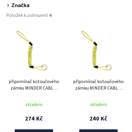
Značka
Položek k zobrazení:
4
V
ý
p
i
s
p
r
připomínač kotoučového
připomínač kotoučového
o
zámku MINDER CABLE,
zámku MINDER CABLE,
d
OXFORD (reflexní žlutý,
OXFORD (reflexní žlutý,
u
průměr lanka 4 mm, 1 ks,
průměr lanka 4 mm, 1 ks)
skladem
skladem
k
balený sáčku se
t
zdrhovadlem)
274 Kč
240 Kč
ů