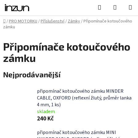
Přejít
Hledat
NÁKUPN
na
KOŠÍK
obsah
Domů
/
PRO MOTORKU
/
Příslušenství
/
Zámky
/
Připomínače kotoučového
zámku
Připomínače kotoučového
zámku
Nejprodávanější
připomínač kotoučového zámku MINDER
CABLE, OXFORD (reflexní žlutý, průměr lanka
4 mm, 1 ks)
skladem
240 Kč
připomínač kotoučového zámku MINI