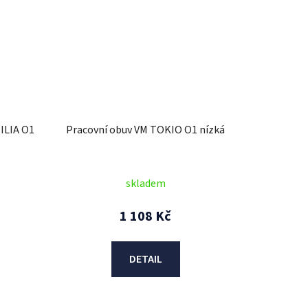
ILIA O1
Pracovní obuv VM TOKIO O1 nízká
skladem
1 108 Kč
DETAIL