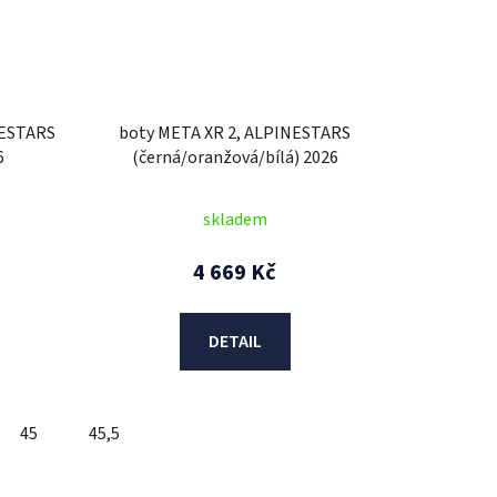
NESTARS
boty META XR 2, ALPINESTARS
6
(černá/oranžová/bílá) 2026
skladem
4 669 Kč
DETAIL
45
45,5