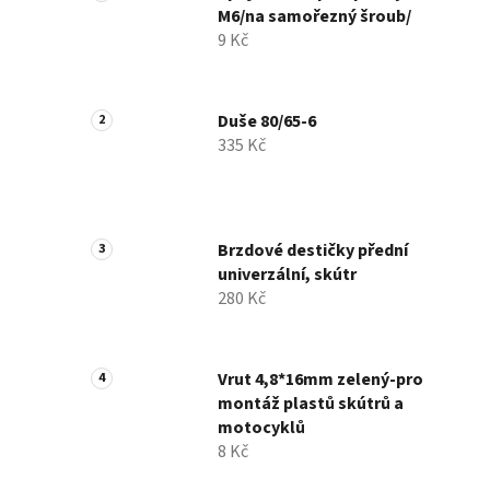
M6/na samořezný šroub/
9 Kč
Duše 80/65-6
335 Kč
Brzdové destičky přední
univerzální, skútr
280 Kč
Vrut 4,8*16mm zelený-pro
montáž plastů skútrů a
motocyklů
8 Kč