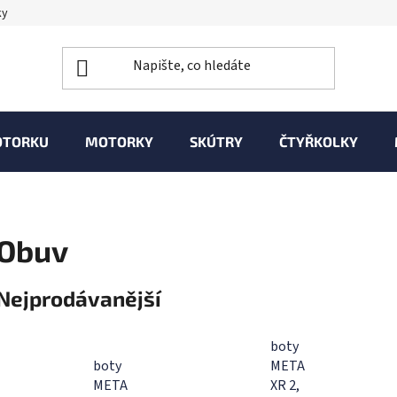
ky
OTORKU
MOTORKY
SKÚTRY
ČTYŘKOLKY
Obuv
Nejprodávanější
boty
boty
META
META
XR 2,