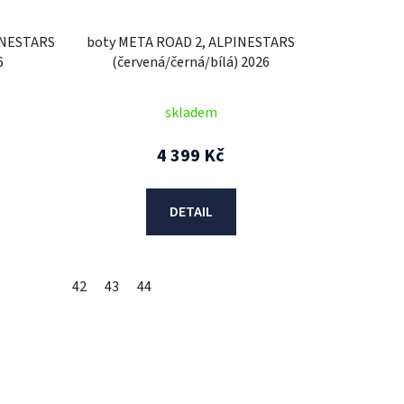
u
k
INESTARS
boty META ROAD 2, ALPINESTARS
t
6
(červená/černá/bílá) 2026
ů
skladem
4 399 Kč
DETAIL
42
43
44