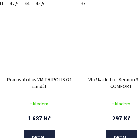
41
42,5
44
45,5
37
Pracovní obuv VM TRIPOLIS O1
Vložka do bot Bennon 
sandál
COMFORT
skladem
skladem
1 687 Kč
297 Kč
DETAIL
DETAIL