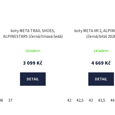
boty META TRAIL SHOES,
boty META XR 2, ALPI
ALPINESTARS (černá/tmavá šedá)
(černá/bílá) 202
skladem
skladem
3 099 Kč
4 669 Kč
DETAIL
DETAIL
36
37
42
42,5
43
43,5
44