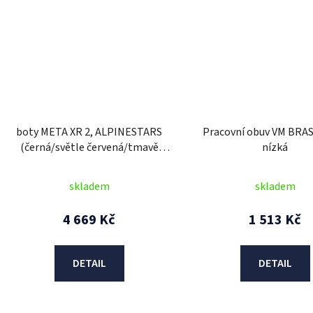
boty META XR 2, ALPINESTARS
Pracovní obuv VM BRAS
(černá/světle červená/tmavě
nízká
červená/bílá) 2026
skladem
skladem
4 669 Kč
1 513 Kč
DETAIL
DETAIL