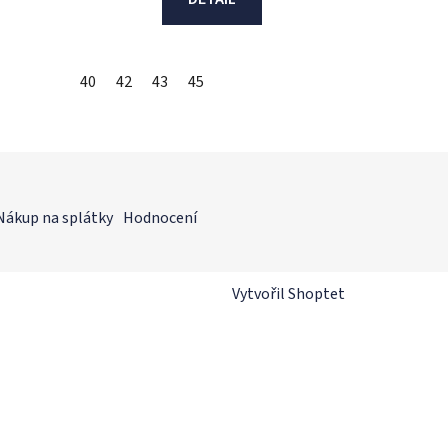
40
42
43
45
Nákup na splátky
Hodnocení
Vytvořil Shoptet