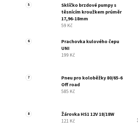
Sklíčko brzdové pumpy s
těsnícím kroužkem prúměr
17,96-18mm
59 Kč
Prachovka kulového čepu
UNI
199 Kč
Pneu pro koloběžky 80/65-6
Off road
585 Kč
Žárovka HS1 12V 18/18W
121 Kč