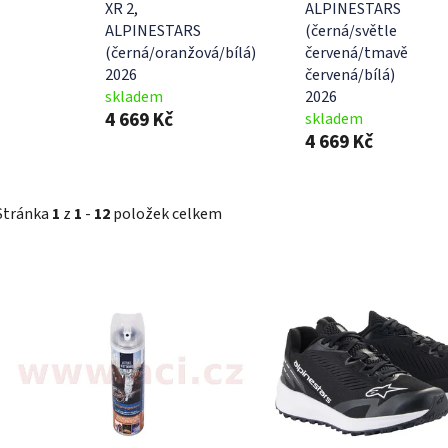
XR 2,
ALPINESTARS
ALPINESTARS
(černá/světle
(černá/oranžová/bílá)
červená/tmavě
2026
červená/bílá)
skladem
2026
4 669 Kč
skladem
4 669 Kč
Stránka
1
z
1
-
12
položek celkem
V
ý
p
i
s
p
r