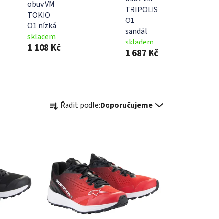
obuv VM
TRIPOLIS
TOKIO
O1
O1 nízká
sandál
skladem
skladem
1 108 Kč
1 687 Kč
Ř
Řadit podle:
Doporučujeme
a
z
e
n
í
p
r
o
d