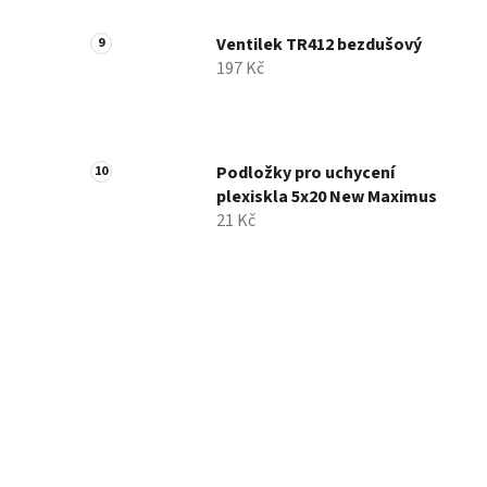
Ventilek TR412 bezdušový
197 Kč
Podložky pro uchycení
plexiskla 5x20 New Maximus
21 Kč