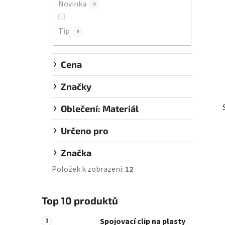
Novinka
0
í
p
Tip
a
0
n
e
Cena
l
Značky
Oblečení: Materiál
Určeno pro
Značka
Položek k zobrazení:
12
Top 10 produktů
Spojovací clip na plasty