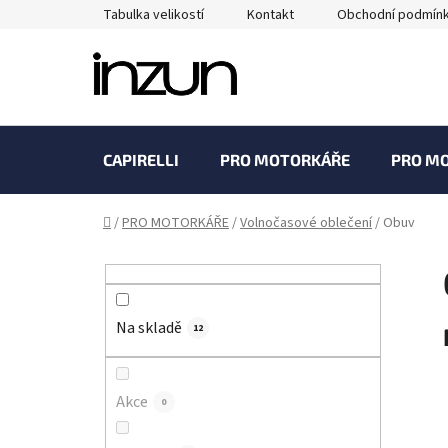
Přejít
Tabulka velikostí
Kontakt
Obchodní podmín
na
obsah
CAPIRELLI
PRO MOTORKÁŘE
PRO M
Domů
/
PRO MOTORKÁŘE
/
Volnočasové oblečení
/
Obuv
P
o
s
Na skladě
t
12
r
a
Akce
0
n
n