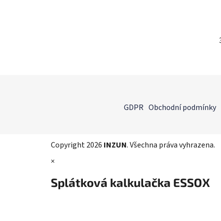
Z
á
GDPR
Obchodní podmínky
p
a
t
Copyright 2026
INZUN
. Všechna práva vyhrazena.
í
×
Splátková kalkulačka ESSOX