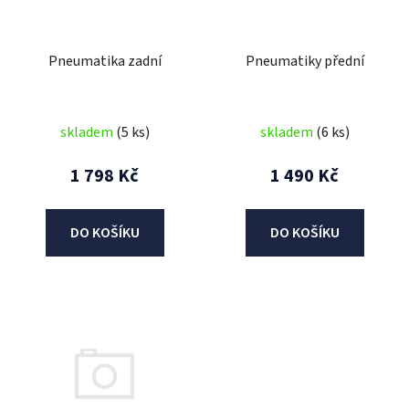
p
r
Pneumatika zadní
Pneumatiky přední
o
d
u
skladem
(5 ks)
skladem
(6 ks)
k
t
1 798 Kč
1 490 Kč
ů
DO KOŠÍKU
DO KOŠÍKU