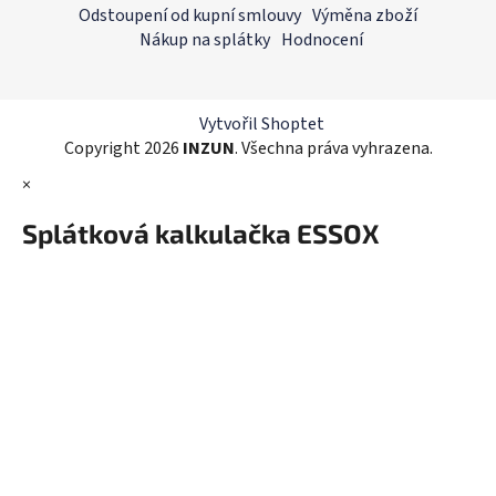
p
Odstoupení od kupní smlouvy
Výměna zboží
a
a
Nákup na splátky
Hodnocení
c
t
í
í
p
r
Vytvořil Shoptet
v
Copyright 2026
INZUN
. Všechna práva vyhrazena.
k
×
y
v
Splátková kalkulačka ESSOX
ý
p
i
s
u