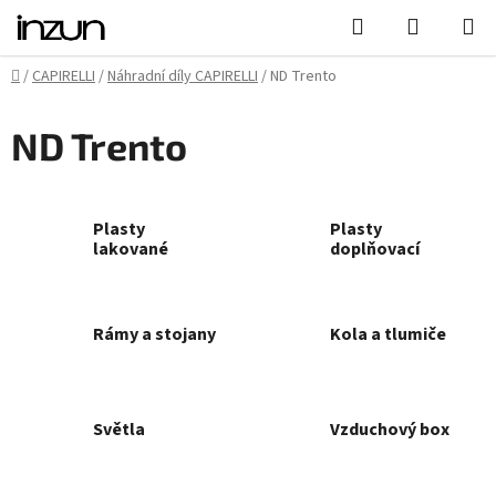
Přejít
Hledat
NÁKUPN
na
KOŠÍK
obsah
Domů
/
CAPIRELLI
/
Náhradní díly CAPIRELLI
/
ND Trento
ND Trento
Plasty
Plasty
lakované
doplňovací
Rámy a stojany
Kola a tlumiče
Světla
Vzduchový box