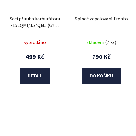
Sací příruba karburátoru
Spínač zapalování Trento
-152QMI/157QMJ (GY6 ,
GY7 125-150)- dva vývody
podtlaku /Trento/
vyprodáno
skladem
(7 ks)
499 Kč
790 Kč
DETAIL
DO KOŠÍKU