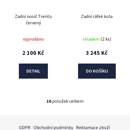
Zadní nosič Trento
Zadní ráfek kola
červený
vyprodáno
skladem
(2 ks)
2 100 Kč
3 245 Kč
DETAIL
DO KOŠÍKU
10
položek celkem
O
v
l
Z
á
á
GDPR
Obchodní podmínky
Reklamace zboží
d