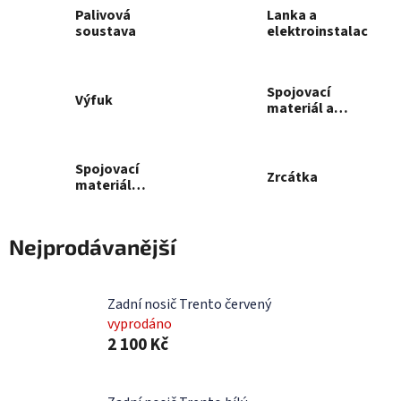
Palivová
Lanka a
soustava
elektroinstalace
Spojovací
Výfuk
materiál a
pružiny
Spojovací
Zrcátka
materiál
šrouby
Nejprodávanější
Zadní nosič Trento červený
vyprodáno
2 100 Kč