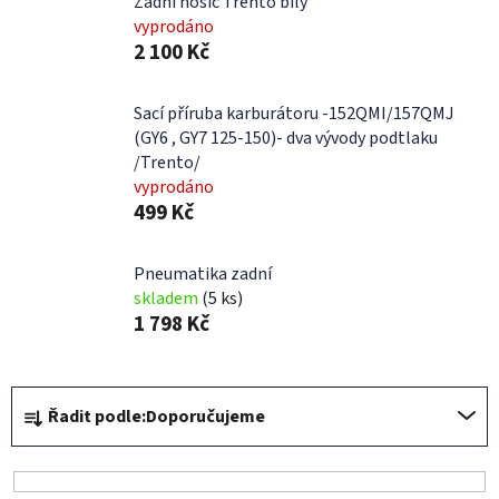
Zadní nosič Trento bílý
vyprodáno
2 100 Kč
Sací příruba karburátoru -152QMI/157QMJ
(GY6 , GY7 125-150)- dva vývody podtlaku
/Trento/
vyprodáno
499 Kč
Pneumatika zadní
skladem
(5 ks)
1 798 Kč
Ř
Řadit podle:
Doporučujeme
a
z
e