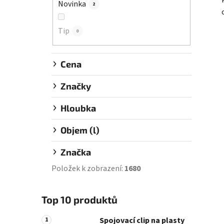
Novinka
2
í
p
Tip
a
0
n
e
Cena
l
Značky
Hloubka
Objem (l)
Značka
Položek k zobrazení:
1680
Top 10 produktů
Spojovací clip na plasty