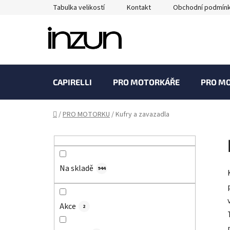
Přejít
Tabulka velikostí
Kontakt
Obchodní podmín
na
obsah
CAPIRELLI
PRO MOTORKÁŘE
PRO M
Domů
/
PRO MOTORKU
/
Kufry a zavazadla
P
o
s
Na skladě
t
944
r
a
Akce
2
n
n