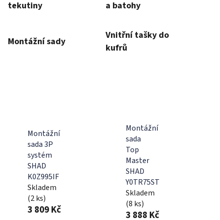
tekutiny
a batohy
Vnitřní tašky do
Montážní sady
kufrů
Montážní
Montážní
sada
sada 3P
Top
systém
Master
SHAD
SHAD
K0Z995IF
Y0TR75ST
Skladem
Skladem
(2 ks)
(8 ks)
3 809 Kč
3 888 Kč