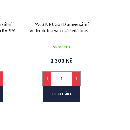
rsální
AV03 K RUGGED universální
a KAPPA
voděodolná válcová šedá brašna
KAPPA
skladem
2 300 Kč
DO KOŠÍKU