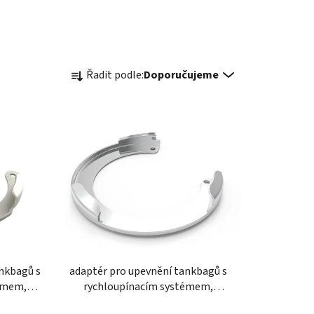
Ř
Řadit podle:
Doporučujeme
a
z
e
n
í
p
r
o
d
u
k
ankbagů s
adaptér pro upevnění tankbagů s
t
émem,
rychloupínacím systémem,
ů
cati, 5
OXFORD (víčka Honda, 3 šrouby)