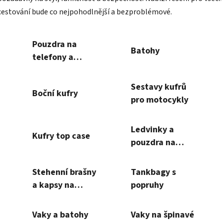
cestování bude co nejpohodlnější a bezproblémové.
Pouzdra na
Batohy
telefony a
navigace
Sestavy kufrů
Boční kufry
pro motocykly
Ledvinky a
Kufry top case
pouzdra na
nářadí
Stehenní brašny
Tankbagy s
a kapsy na
popruhy
řidítka
Vaky a batohy
Vaky na špinavé