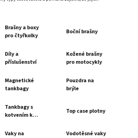
Brašny a boxy
Boční brašny
pro čtyřkolky
Díly a
Kožené brašny
příslušenství
pro motocykly
Magnetické
Pouzdra na
tankbagy
brýle
Tankbagy s
Top case plotny
kotvením k
víčku nádrže
Vaky na
Vodotěsné vaky