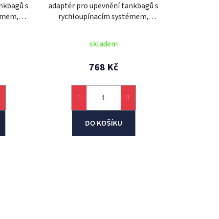
ankbagů s
adaptér pro upevnění tankbagů s
émem,
rychloupínacím systémem,
tocykly
OXFORD (víčka
)
Yamaha/Ducati/MV Agusta, 5
skladem
šroubů)
768 Kč
DO KOŠÍKU