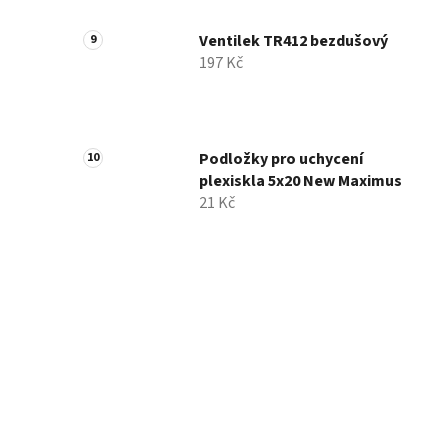
Ventilek TR412 bezdušový
197 Kč
Podložky pro uchycení
plexiskla 5x20 New Maximus
21 Kč