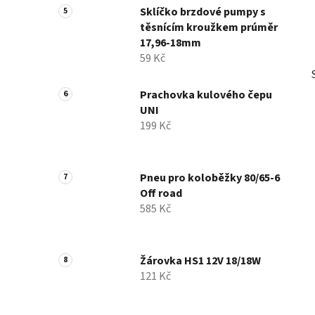
Sklíčko brzdové pumpy s
těsnícím kroužkem prúměr
17,96-18mm
59 Kč
Prachovka kulového čepu
UNI
199 Kč
Pneu pro koloběžky 80/65-6
Off road
585 Kč
Žárovka HS1 12V 18/18W
121 Kč