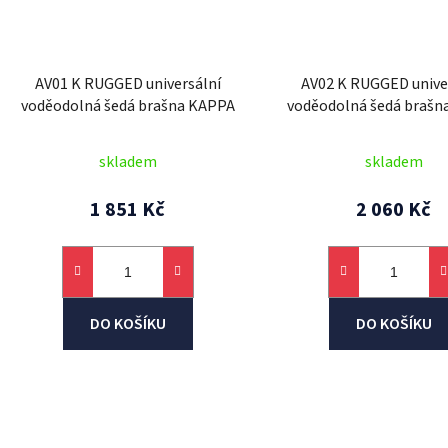
AV01 K RUGGED universální
AV02 K RUGGED unive
voděodolná šedá brašna KAPPA
voděodolná šedá brašn
skladem
skladem
1 851 Kč
2 060 Kč
DO KOŠÍKU
DO KOŠÍKU