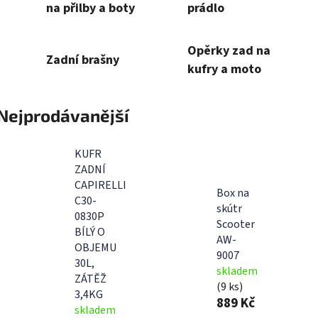
na přilby a boty
prádlo
Opěrky zad na
Zadní brašny
kufry a moto
Nejprodávanější
KUFR
ZADNÍ
CAPIRELLI
Box na
C30-
skútr
0830P
Scooter
BÍLÝ O
AW-
OBJEMU
9007
30L,
skladem
ZÁTĚŽ
(9 ks)
3,4KG
889 Kč
skladem