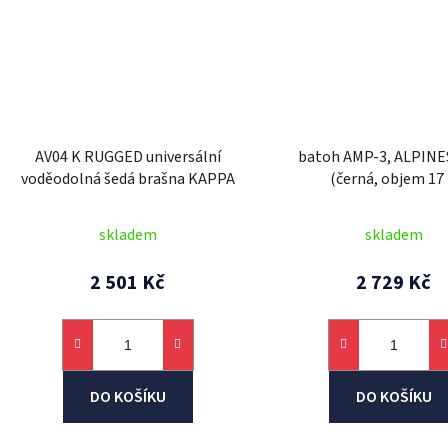
AV04 K RUGGED universální
batoh AMP-3, ALPIN
voděodolná šedá brašna KAPPA
(černá, objem 17 
skladem
skladem
2 501 Kč
2 729 Kč
DO KOŠÍKU
DO KOŠÍKU