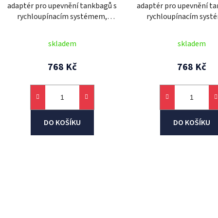
adaptér pro upevnění tankbagů s
adaptér pro upevnění t
rychloupínacím systémem,
rychloupínacím syst
OXFORD (víčka Kawasaki, 5
OXFORD (víčka pro mo
šroubů)
Suzuki, 5 šroubů
skladem
skladem
768 Kč
768 Kč
DO KOŠÍKU
DO KOŠÍKU