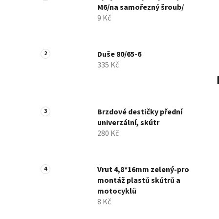
M6/na samořezný šroub/
9 Kč
Duše 80/65-6
335 Kč
Brzdové destičky přední
univerzální, skútr
280 Kč
Vrut 4,8*16mm zelený-pro
montáž plastů skútrů a
motocyklů
8 Kč