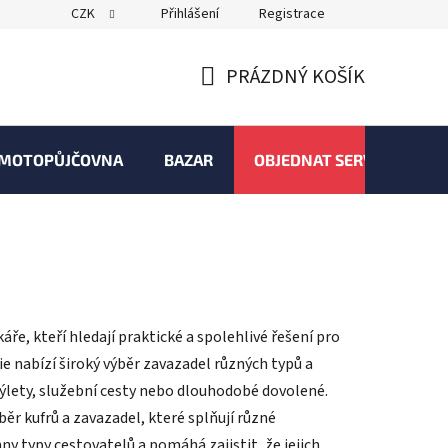
CZK
Přihlášení
Registrace
PRÁZDNÝ KOŠÍK
NÁKUPNÍ
KOŠÍK
MOTOPŮJČOVNA
BAZAR
OBJEDNAT SERVIS
ře, kteří hledají praktické a spolehlivé řešení pro
e nabízí široký výběr zavazadel různých typů a
 výlety, služební cesty nebo dlouhodobé dovolené.
ěr kufrů a zavazadel, které splňují různé
ny typy cestovatelů a pomáhá zajistit, že jejich