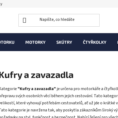
ky
OTORKU
MOTORKY
SKÚTRY
ČTYŘKOLKY
Kufry a zavazadla
Kategorie
"Kufry a zavazadla"
je určena pro motorkáře a čtyřkolká
přepravu svých osobních věcí během jejich cestování. Tato kategori
velikostí, které vyhovují potřebám cestovatelů, ať už jde o krátké
Tato kategorie je navržena tak, aby poskytla zákazníkům široký výb
požadavky na styl, funkčnost a bezpečnost. Nabízí řešení pro všech