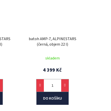
ESTARS
batoh AMP-7, ALPINESTARS
l)
(černá, objem 22 l)
skladem
4 399 Kč
DO KOŠÍKU