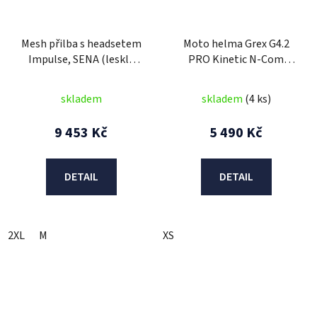
Mesh přilba s headsetem
Moto helma Grex G4.2
Impulse, SENA (lesklá
PRO Kinetic N-Com
bílá)
Metal Black 21
skladem
skladem
(4 ks)
9 453 Kč
5 490 Kč
DETAIL
DETAIL
2XL
M
XS