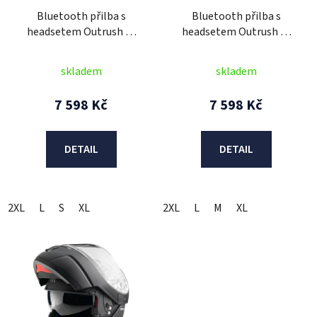
r
Bluetooth přilba s
Bluetooth přilba s
o
headsetem Outrush R,
headsetem Outrush R,
d
SENA (lesklá bílá)
SENA (matná černá)
u
skladem
skladem
k
t
7 598 Kč
7 598 Kč
ů
DETAIL
DETAIL
2XL
L
S
XL
2XL
L
M
XL