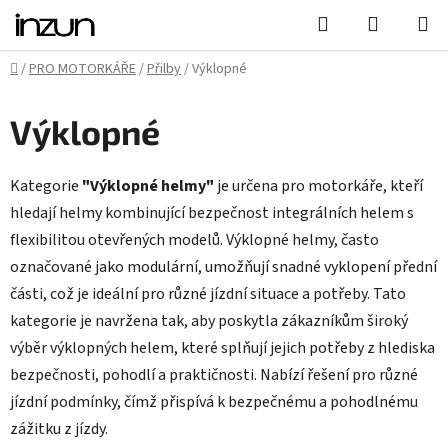
Přejít
Hledat
NÁKUPN
na
KOŠÍK
obsah
Domů
/
PRO MOTORKÁŘE
/
Přilby
/
Výklopné
Výklopné
Kategorie
"Výklopné helmy"
je určena pro motorkáře, kteří
hledají helmy kombinující bezpečnost integrálních helem s
flexibilitou otevřených modelů. Výklopné helmy, často
označované jako modulární, umožňují snadné vyklopení přední
části, což je ideální pro různé jízdní situace a potřeby. Tato
kategorie je navržena tak, aby poskytla zákazníkům široký
výběr výklopných helem, které splňují jejich potřeby z hlediska
bezpečnosti, pohodlí a praktičnosti. Nabízí řešení pro různé
jízdní podmínky, čímž přispívá k bezpečnému a pohodlnému
zážitku z jízdy.