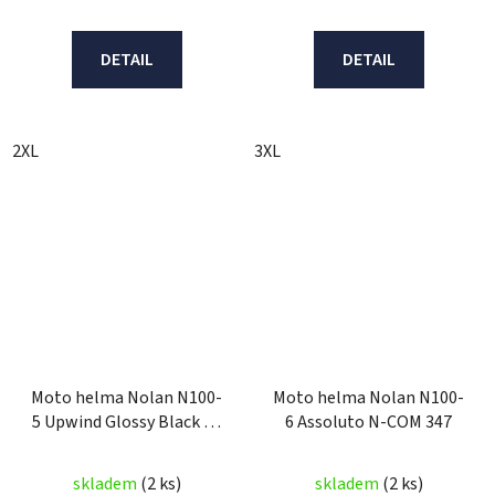
DETAIL
DETAIL
2XL
3XL
Moto helma Nolan N100-
Moto helma Nolan N100-
5 Upwind Glossy Black N-
6 Assoluto N-COM 347
Com 63
skladem
(2 ks)
skladem
(2 ks)