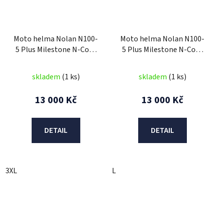
Moto helma Nolan N100-
Moto helma Nolan N100-
5 Plus Milestone N-Com
5 Plus Milestone N-Com
Corsa Red 54
Flat Cayman Blue 56
skladem
(1 ks)
skladem
(1 ks)
13 000 Kč
13 000 Kč
DETAIL
DETAIL
3XL
L