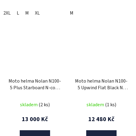
2XL
L
M
XL
M
Moto helma Nolan N100-
Moto helma Nolan N100-
5 Plus Starboard N-com
5 Upwind Flat Black N-
Glossy Black 46
Com 57
skladem
(2 ks)
skladem
(1 ks)
13 000 Kč
12 480 Kč