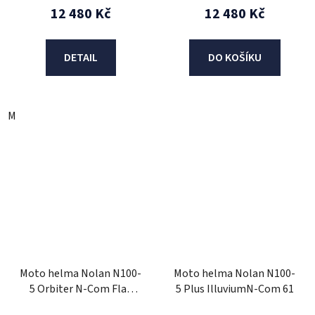
12 480 Kč
12 480 Kč
DETAIL
DO KOŠÍKU
M
Moto helma Nolan N100-
Moto helma Nolan N100-
5 Orbiter N-Com Flat
5 Plus IlluviumN-Com 61
Lava Grey 74