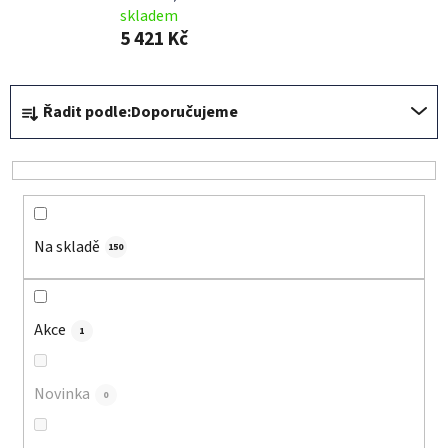
skladem
5 421 Kč
Ř
Řadit podle:
Doporučujeme
a
z
e
n
í
Na skladě
p
150
r
o
d
Akce
1
u
k
Novinka
0
t
ů