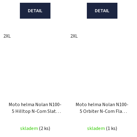
DETAIL
DETAIL
2XL
2XL
Moto helma Nolan N100-
Moto helma Nolan N100-
5 Hilltop N-Com Slate
5 Orbiter N-Com Flat
Grey 64
Lava Grey 74
skladem
(2 ks)
skladem
(1 ks)