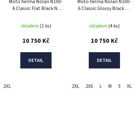
Moto helma Nolan N100-
Moto helma Nolan N100-
6 Classic Flat Black N-
6 Classic Glossy Black N-
COM 10
COM 3
skladem
(1 ks)
skladem
(4 ks)
10 750 Kč
10 750 Kč
DETAIL
DETAIL
2XL
2XL
2XS
L
M
S
XL