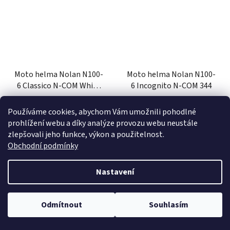
Moto helma Nolan N100-
Moto helma Nolan N100-
6 Classico N-COM White
6 Incognito N-COM 344
305
Používáme cookies, abychom Vám umožnili pohodlné
skladem
(6 ks)
skladem
(1 ks)
prohlížení webu a díky analýze provozu webu neustále
zlepšovali jeho funkce, výkon a použitelnost.
10 750 Kč
12 500 Kč
Obchodní podmínky
DETAIL
DO KOŠÍKU
Nastavení
Odmítnout
Souhlasím
2XL
2XS
3XL
L
M
S
XL
XS