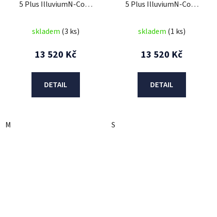
5 Plus IlluviumN-Com
5 Plus IlluviumN-Com
Flat Lava Grey 60
Flat SlateGrey 62
skladem
(3 ks)
skladem
(1 ks)
13 520 Kč
13 520 Kč
DETAIL
DETAIL
M
S