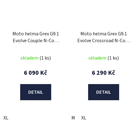
Moto helma Grex G9.1
Moto helma Grex G9.1
Evolve Couple N-Com
Evolve Crossroad N-Com
Flat Black 31
Metal White 41
skladem
(1 ks)
skladem
(1 ks)
6 090 Kč
6 290 Kč
DETAIL
DETAIL
XL
M
XL