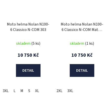
Moto helma Nolan N100-
Moto helma Nolan N100-
6 Classico N-COM 303
6 Classico N-COM Matná
Černá 302
skladem
(5 ks)
skladem
(1 ks)
10 750 Kč
10 750 Kč
DETAIL
DETAIL
3XL
L
M
S
XL
2XL
3XL