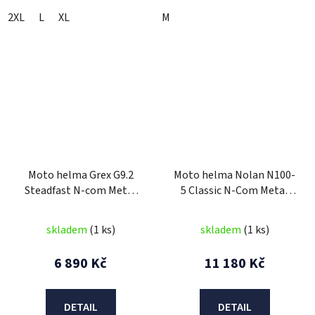
2XL
L
XL
M
Moto helma Grex G9.2
Moto helma Nolan N100-
Steadfast N-com Metal
5 Classic N-Com Metal
Black 17
White 5
skladem
(1 ks)
skladem
(1 ks)
6 890 Kč
11 180 Kč
DETAIL
DETAIL