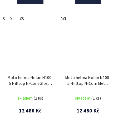
S
XL
XS
3XL
Moto helma Nolan N100-
Moto helma Nolan N100-
5 Hilltop N-Com Glossy
5 Hilltop N-Com Metal
Black 51
White 48
skladem
(2 ks)
skladem
(1 ks)
12 480 Kč
12 480 Kč