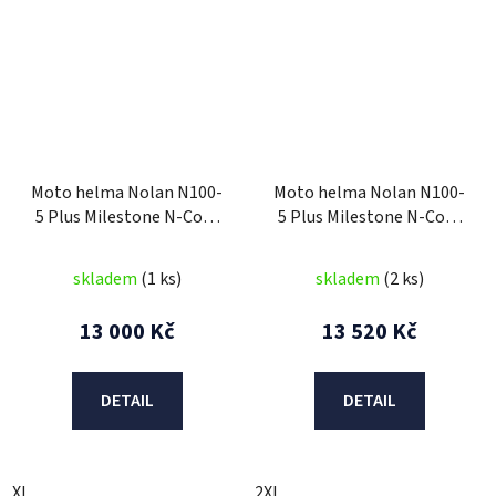
Moto helma Nolan N100-
Moto helma Nolan N100-
5 Plus Milestone N-Com
5 Plus Milestone N-Com
Flat Lava grey 52
Led Yellow 55
skladem
(1 ks)
skladem
(2 ks)
13 000 Kč
13 520 Kč
DETAIL
DETAIL
XL
2XL