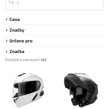
Tip
0
Cena
Značky
Určeno pro
Značka
Položek k zobrazení:
167
V
ý
p
i
s
p