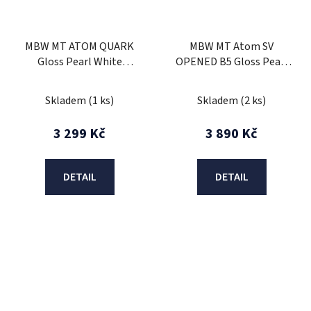
MBW MT ATOM QUARK
MBW MT Atom SV
Gloss Pearl White
OPENED B5 Gloss Pearl
velikost L
Fluor Red
Skladem
(1 ks)
Skladem
(2 ks)
3 299 Kč
3 890 Kč
DETAIL
DETAIL