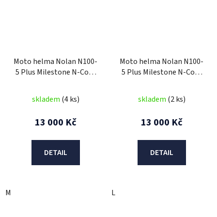
Moto helma Nolan N100-
Moto helma Nolan N100-
5 Plus Milestone N-Com
5 Plus Milestone N-Com
Flat Lava Grey 50
Flat Lava grey 52
skladem
(4 ks)
skladem
(2 ks)
13 000 Kč
13 000 Kč
DETAIL
DETAIL
M
L