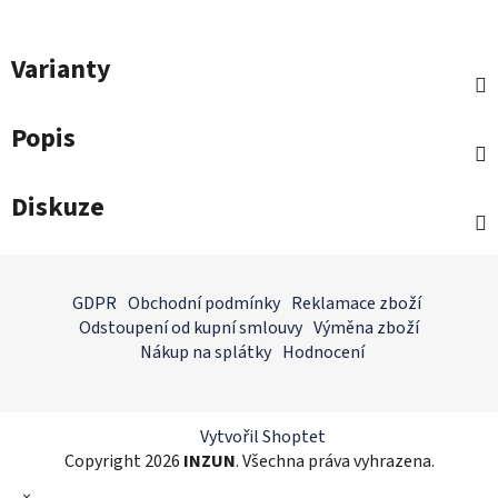
Varianty
Popis
Diskuze
Z
á
GDPR
Obchodní podmínky
Reklamace zboží
p
Odstoupení od kupní smlouvy
Výměna zboží
a
Nákup na splátky
Hodnocení
t
í
Vytvořil Shoptet
Copyright 2026
INZUN
. Všechna práva vyhrazena.