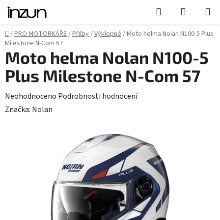
Přejít
Hledat
NÁKUPN
na
KOŠÍK
obsah
Domů
/
PRO MOTORKÁŘE
/
Přilby
/
Výklopné
/
Moto helma Nolan N100-5 Plus
Milestone N-Com 57
Moto helma Nolan N100-5
Plus Milestone N-Com 57
Průměrné
Neohodnoceno
Podrobnosti hodnocení
hodnocení
Značka:
Nolan
produktu
je
0,0
z
5
hvězdiček.