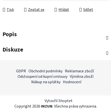
Měrná cena:
Tisk
Zeptat se
Hlídat
Sdílet
Popis
Diskuze
Z
á
GDPR
Obchodní podmínky
Reklamace zboží
p
Odstoupení od kupní smlouvy
Výměna zboží
a
Nákup na splátky
Hodnocení
t
í
Vytvořil Shoptet
Copyright 2026
INZUN
. Všechna práva vyhrazena.