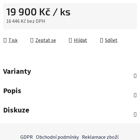
19 900 Kč
/ ks
16 446 Kč bez DPH
Měrná cena:
Tisk
Zeptat se
Hlídat
Sdílet
Varianty
Popis
Diskuze
Z
á
GDPR
Obchodní podmínky
Reklamace zboží