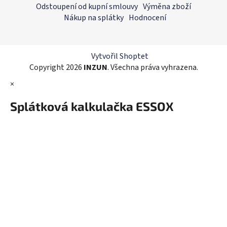
p
Odstoupení od kupní smlouvy
Výměna zboží
a
Nákup na splátky
Hodnocení
t
í
Vytvořil Shoptet
Copyright 2026
INZUN
. Všechna práva vyhrazena.
×
Splátková kalkulačka ESSOX