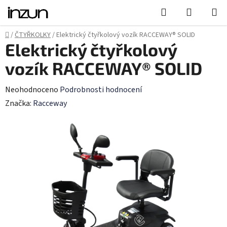
Přejít
Hledat
NÁKUPN
na
KOŠÍK
obsah
Domů
/
ČTYŘKOLKY
/
Elektrický čtyřkolový vozík RACCEWAY® SOLID
Elektrický čtyřkolový
vozík RACCEWAY® SOLID
Průměrné
Neohodnoceno
Podrobnosti hodnocení
hodnocení
Značka:
Racceway
produktu
je
0,0
z
5
hvězdiček.