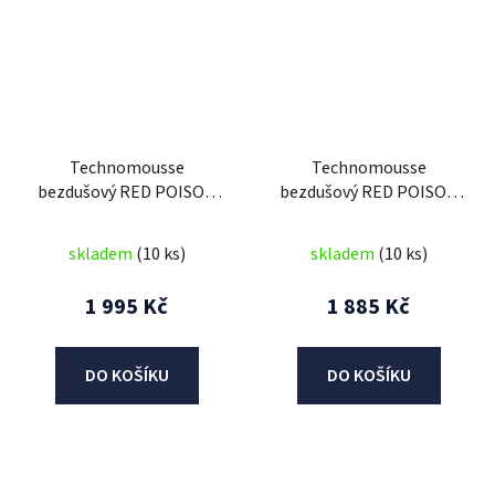
Technomousse
Technomousse
bezdušový RED POISON
bezdušový RED POISON
EVO 29 (šířka 2,35 - 2,6),
GRAVEL 700C, Athena
Athena
skladem
(10 ks)
skladem
(10 ks)
1 995 Kč
1 885 Kč
DO KOŠÍKU
DO KOŠÍKU