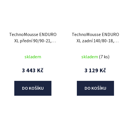
TechnoMousse ENDURO
TechnoMousse ENDURO
XL přední 90/90-21,
XL zadní 140/80-18,
TechnoMousse (BLACK
TechnoMousse (BLACK
SERIES = standardní
SERIES , standardní
skladem
skladem
(7 ks)
směs)
směs)
3 443 Kč
3 129 Kč
DO KOŠÍKU
DO KOŠÍKU