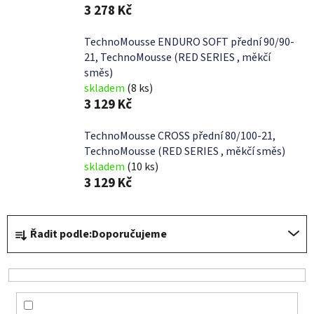
3 278 Kč
TechnoMousse ENDURO SOFT přední 90/90-
21, TechnoMousse (RED SERIES , měkčí
směs)
skladem
(8 ks)
3 129 Kč
TechnoMousse CROSS přední 80/100-21,
TechnoMousse (RED SERIES , měkčí směs)
skladem
(10 ks)
3 129 Kč
Ř
Řadit podle:
Doporučujeme
a
z
e
n