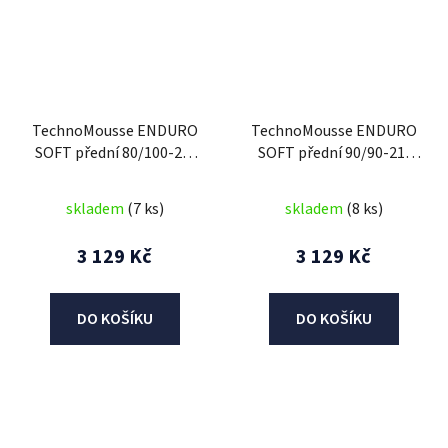
TechnoMousse ENDURO
TechnoMousse ENDURO
SOFT přední 80/100-21,
SOFT přední 90/90-21,
TechnoMousse (RED
TechnoMousse (RED
SERIES , měkčí směs)
SERIES , měkčí směs)
skladem
(7 ks)
skladem
(8 ks)
3 129 Kč
3 129 Kč
DO KOŠÍKU
DO KOŠÍKU