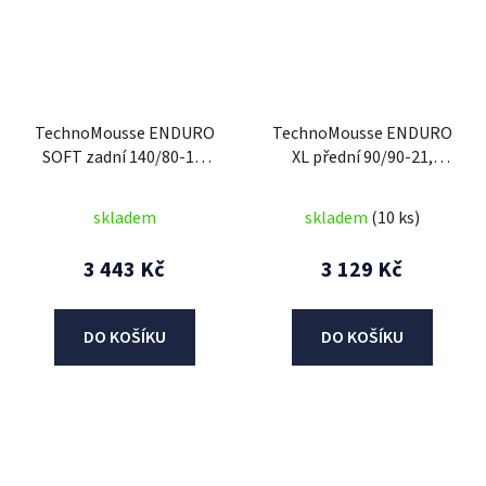
TechnoMousse ENDURO
TechnoMousse ENDURO
SOFT zadní 140/80-18,
XL přední 90/90-21,
TechnoMousse (RED
TechnoMousse (BLACK
SERIES = měkčí směs)
SERIES , standardní
skladem
skladem
(10 ks)
směs)
3 443 Kč
3 129 Kč
DO KOŠÍKU
DO KOŠÍKU