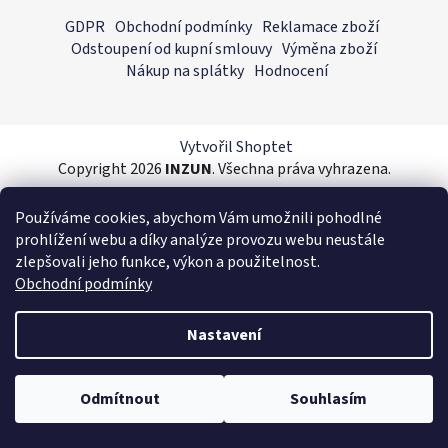
á
á
GDPR
Obchodní podmínky
Reklamace zboží
d
p
Odstoupení od kupní smlouvy
Výměna zboží
a
a
Nákup na splátky
Hodnocení
c
t
í
í
p
r
Vytvořil Shoptet
v
Copyright 2026
INZUN
. Všechna práva vyhrazena.
k
×
y
Používáme cookies, abychom Vám umožnili pohodlné
v
prohlížení webu a díky analýze provozu webu neustále
Splátková kalkulačka ESSOX
ý
zlepšovali jeho funkce, výkon a použitelnost.
p
Obchodní podmínky
i
s
Nastavení
u
Odmítnout
Souhlasím