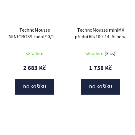
TechnoMousse
TechnoMousse miniMX
MINICROSS zadní 90/100-
přední 60/100-14, Athena
16, TechnoMousse
(BLACK SERIES =
skladem
skladem
(3 ks)
standardní směs)
2 683 Kč
1 750 Kč
DO KOŠÍKU
DO KOŠÍKU