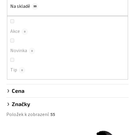
í
Na skladě
p
55
r
o
d
Akce
0
u
k
Novinka
0
t
ů
Tip
0
Cena
Značky
Položek k zobrazení:
55
V