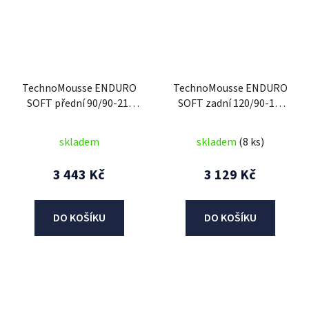
TechnoMousse ENDURO
TechnoMousse ENDURO
SOFT přední 90/90-21,
SOFT zadní 120/90-18,
TechnoMousse (RED
TechnoMousse (RED
SERIES = měkčí směs)
SERIES , měkčí směs)
skladem
skladem
(8 ks)
3 443 Kč
3 129 Kč
DO KOŠÍKU
DO KOŠÍKU