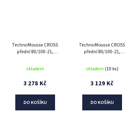
TechnoMousse CROSS
TechnoMousse CROSS
přední 80/100-21,
přední 80/100-21,
TechnoMousse (BLACK
TechnoMousse (RED
SERIES = standardní
SERIES , měkčí směs)
skladem
skladem
(10 ks)
směs)
3 278 Kč
3 129 Kč
DO KOŠÍKU
DO KOŠÍKU