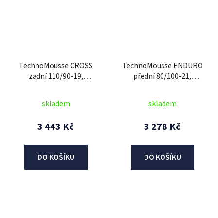
TechnoMousse CROSS
TechnoMousse ENDURO
zadní 110/90-19,
přední 80/100-21,
TechnoMousse (RED
TechnoMousse (BLACK
SERIES = měkčí směs)
SERIES = standardní
skladem
skladem
směs)
3 443 Kč
3 278 Kč
DO KOŠÍKU
DO KOŠÍKU