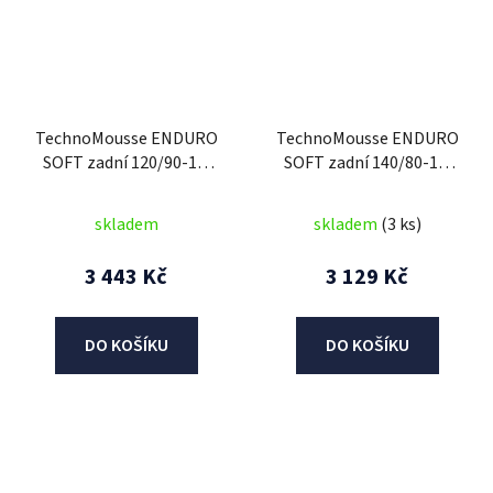
TechnoMousse ENDURO
TechnoMousse ENDURO
SOFT zadní 120/90-18,
SOFT zadní 140/80-18,
TechnoMousse (RED
TechnoMousse (RED
SERIES = měkčí směs)
SERIES , měkčí směs)
skladem
skladem
(3 ks)
3 443 Kč
3 129 Kč
DO KOŠÍKU
DO KOŠÍKU