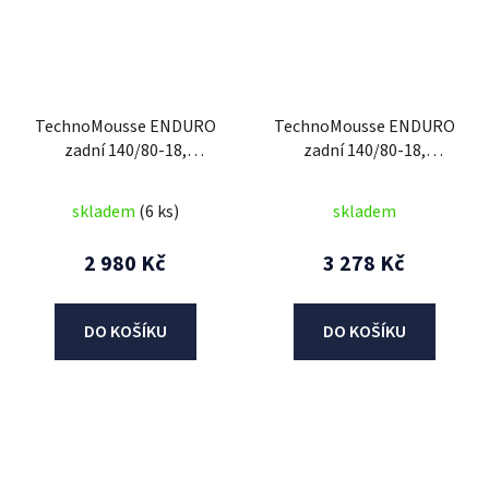
TechnoMousse ENDURO
TechnoMousse ENDURO
zadní 140/80-18,
zadní 140/80-18,
TechnoMousse (BLACK
TechnoMousse (BLACK
SERIES , standardní
SERIES = standardní
skladem
(6 ks)
skladem
směs)
směs)
2 980 Kč
3 278 Kč
DO KOŠÍKU
DO KOŠÍKU