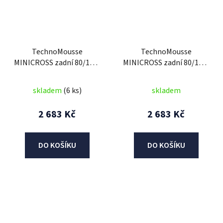
TechnoMousse
TechnoMousse
MINICROSS zadní 80/100-
MINICROSS zadní 80/100-
12, TechnoMousse
12, TechnoMousse
(BLACK SERIES ,
(BLACK SERIES =
skladem
(6 ks)
skladem
standardní směs)
standardní směs)
2 683 Kč
2 683 Kč
DO KOŠÍKU
DO KOŠÍKU