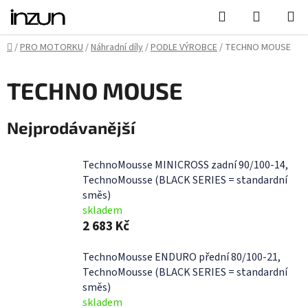
Přejít
Hledat
NÁKUPN
na
KOŠÍK
obsah
Domů
/
PRO MOTORKU
/
Náhradní díly
/
PODLE VÝROBCE
/
TECHNO MOUSE
TECHNO MOUSE
Nejprodávanější
TechnoMousse MINICROSS zadní 90/100-14,
TechnoMousse (BLACK SERIES = standardní
směs)
skladem
2 683 Kč
TechnoMousse ENDURO přední 80/100-21,
TechnoMousse (BLACK SERIES = standardní
směs)
skladem