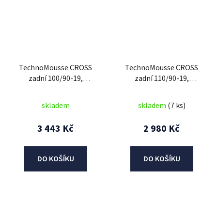
TechnoMousse CROSS
TechnoMousse CROSS
zadní 100/90-19,
zadní 110/90-19,
TechnoMousse (RED
TechnoMousse (BLACK
SERIES = měkčí směs)
SERIES , standardní
skladem
skladem
(7 ks)
směs)
3 443 Kč
2 980 Kč
DO KOŠÍKU
DO KOŠÍKU