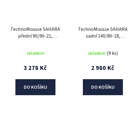
TechnoMousse SAHARA
TechnoMousse SAHARA
přední 90/90-21,
zadní 140/80-18,
TechnoMousse (BLACK
TechnoMousse (BLACK
SERIES = standardní
SERIES , standardní
skladem
skladem
(9 ks)
směs)
směs)
3 278 Kč
2 980 Kč
DO KOŠÍKU
DO KOŠÍKU