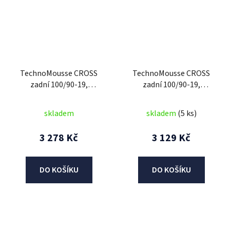
TechnoMousse CROSS
TechnoMousse CROSS
zadní 100/90-19,
zadní 100/90-19,
TechnoMousse (BLACK
TechnoMousse (RED
SERIES = standardní
SERIES , měkčí směs)
skladem
skladem
(5 ks)
směs)
3 278 Kč
3 129 Kč
DO KOŠÍKU
DO KOŠÍKU