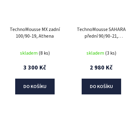
TechnoMousse MX zadní
TechnoMousse SAHARA
100/90-19, Athena
přední 90/90-21,
TechnoMousse (BLACK
SERIES , standardní
skladem
(8 ks)
skladem
(3 ks)
směs)
3 300 Kč
2 980 Kč
DO KOŠÍKU
DO KOŠÍKU