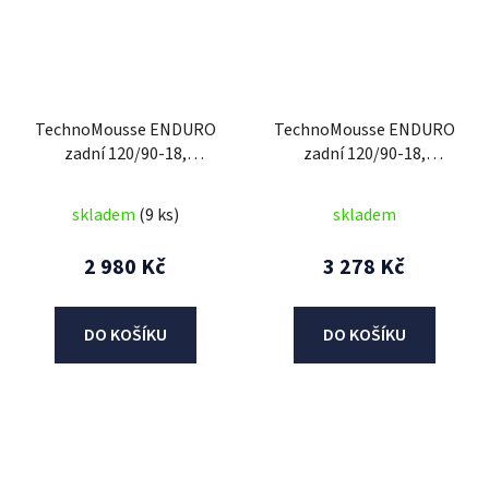
TechnoMousse ENDURO
TechnoMousse ENDURO
zadní 120/90-18,
zadní 120/90-18,
TechnoMousse (BLACK
TechnoMousse (BLACK
SERIES , standardní
SERIES = standardní
skladem
(9 ks)
skladem
směs)
směs)
2 980 Kč
3 278 Kč
DO KOŠÍKU
DO KOŠÍKU