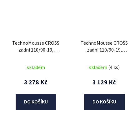
TechnoMousse CROSS
TechnoMousse CROSS
zadní 110/90-19,
zadní 110/90-19,
TechnoMousse (BLACK
TechnoMousse (RED
SERIES = standardní
SERIES , měkčí směs)
skladem
skladem
(4 ks)
směs)
3 278 Kč
3 129 Kč
DO KOŠÍKU
DO KOŠÍKU