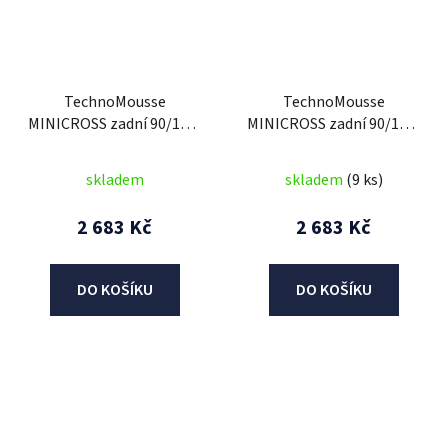
TechnoMousse
TechnoMousse
MINICROSS zadní 90/100-
MINICROSS zadní 90/100-
14, TechnoMousse
16, TechnoMousse
(BLACK SERIES =
(BLACK SERIES ,
skladem
skladem
(9 ks)
standardní směs)
standardní směs)
2 683 Kč
2 683 Kč
DO KOŠÍKU
DO KOŠÍKU