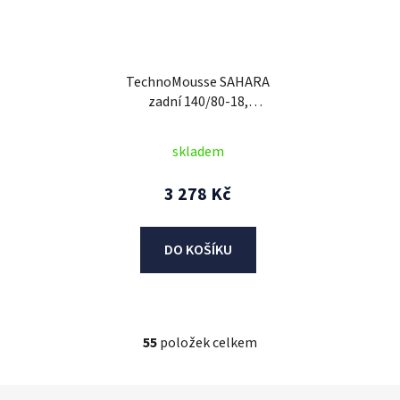
TechnoMousse SAHARA
zadní 140/80-18,
TechnoMousse (BLACK
SERIES = standardní
skladem
směs)
3 278 Kč
DO KOŠÍKU
55
položek celkem
O
v
l
Z