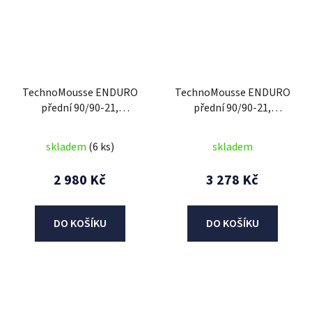
TechnoMousse ENDURO
TechnoMousse ENDURO
přední 90/90-21,
přední 90/90-21,
TechnoMousse (BLACK
TechnoMousse (BLACK
SERIES , standardní
SERIES = standardní
skladem
(6 ks)
skladem
směs)
směs)
2 980 Kč
3 278 Kč
DO KOŠÍKU
DO KOŠÍKU