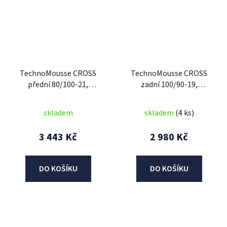
TechnoMousse CROSS
TechnoMousse CROSS
přední 80/100-21,
zadní 100/90-19,
TechnoMousse (RED
TechnoMousse (BLACK
SERIES = měkčí směs)
SERIES , standardní
skladem
skladem
(4 ks)
směs)
3 443 Kč
2 980 Kč
DO KOŠÍKU
DO KOŠÍKU