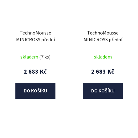
TechnoMousse
TechnoMousse
MINICROSS přední
MINICROSS přední
70/100-17 (19),
70/100-17 (19),
TechnoMousse (BLACK
TechnoMousse (BLACK
skladem
(7 ks)
skladem
SERIES , standardní
SERIES = standardní
směs)
směs)
2 683 Kč
2 683 Kč
DO KOŠÍKU
DO KOŠÍKU