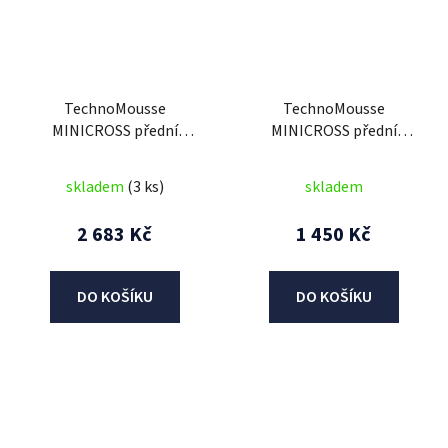
TechnoMousse
TechnoMousse
MINICROSS přední
MINICROSS přední
60/100-14,
60/100-14,
TechnoMousse (BLACK
TechnoMousse (BLACK
skladem
(3 ks)
skladem
SERIES , standardní
SERIES = standardní
směs)
směs)
2 683 Kč
1 450 Kč
DO KOŠÍKU
DO KOŠÍKU