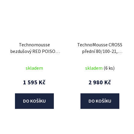
Technomousse
TechnoMousse CROSS
bezdušový RED POISON
přední 80/100-21,
GRAVEL 700C, Athena
TechnoMousse (BLACK
SERIES , standardní
skladem
skladem
(6 ks)
směs)
1 595 Kč
2 980 Kč
DO KOŠÍKU
DO KOŠÍKU