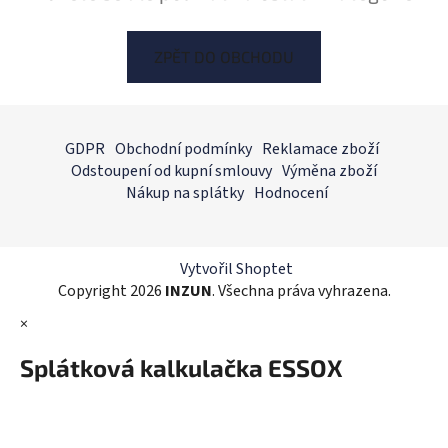
ZPĚT DO OBCHODU
Z
á
GDPR
Obchodní podmínky
Reklamace zboží
p
Odstoupení od kupní smlouvy
Výměna zboží
a
Nákup na splátky
Hodnocení
t
í
Vytvořil Shoptet
Copyright 2026
INZUN
. Všechna práva vyhrazena.
×
Splátková kalkulačka ESSOX