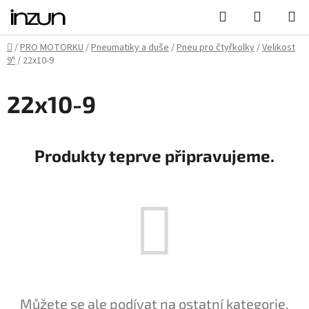
Přejít
Hledat
NÁKUPN
na
KOŠÍK
obsah
Domů
/
PRO MOTORKU
/
Pneumatiky a duše
/
Pneu pro čtyřkolky
/
Velikost
9"
/
22x10-9
22x10-9
Produkty teprve připravujeme.
Můžete se ale podívat na ostatní kategorie.