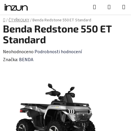
Přejít
Hledat
NÁKUPN
na
KOŠÍK
obsah
Domů
/
ČTYŘKOLKY
/
Benda Redstone 550 ET Standard
Benda Redstone 550 ET
Standard
Průměrné
Neohodnoceno
Podrobnosti hodnocení
hodnocení
Značka:
BENDA
produktu
je
0,0
z
5
hvězdiček.