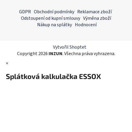
Z
á
GDPR
Obchodní podmínky
Reklamace zboží
p
Odstoupení od kupní smlouvy
Výměna zboží
a
Nákup na splátky
Hodnocení
t
í
Vytvořil Shoptet
Copyright 2026
INZUN
. Všechna práva vyhrazena.
×
Splátková kalkulačka ESSOX