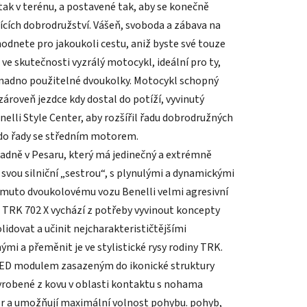
, tak v terénu, a postavené tak, aby se konečně
ících dobrodružství. Vášeň, svoboda a zábava na
odnete pro jakoukoli cestu, aniž byste své touze
ve skutečnosti vyzrálý motocykl, ideální pro ty,
 snadno použitelné dvoukolky. Motocykl schopný
zároveň jezdce kdy dostal do potíží, vyvinutý
elli Style Center, aby rozšířil řadu dobrodružných
 do řady se středním motorem.
radně v Pesaru, který má jedinečný a extrémně
 svou silniční „sestrou“, s plynulými a dynamickými
omuto dvoukolovému vozu Benelli velmi agresivní
n TRK 702 X vychází z potřeby vyvinout koncepty
idovat a učinit nejcharakterističtějšími
mi a přeměnit je ve stylistické rysy rodiny TRK.
m LED modulem zasazeným do ikonické struktury
yrobené z kovu v oblasti kontaktu s nohama
tor a umožňují maximální volnost pohybu. pohyb,