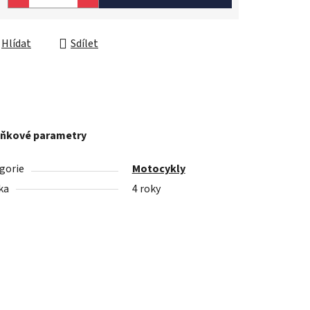
Hlídat
Sdílet
ňkové parametry
gorie
Motocykly
ka
4 roky