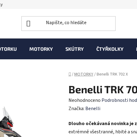
ky
OTORKU
MOTORKY
SKÚTRY
ČTYŘKOLKY
Domů
/
MOTORKY
/
Benelli TRK 702 X
Benelli TRK 7
Průměrné
Neohodnoceno
Podrobnosti hod
hodnocení
Značka:
Benelli
produktu
Dlouho očekávaná novinka je 
je
extrémně všestranné, hbité a sn
0,0