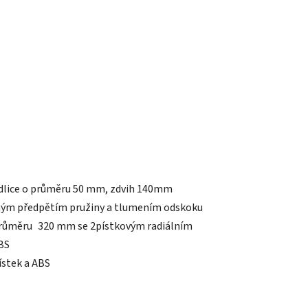
idlice o průměru 50 mm, zdvih 140mm
lným předpětím pružiny a tlumením odskoku
 průměru 320 mm se 2pístkovým radiálním
BS
ístek a ABS