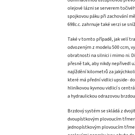
odnímatelnou 6stupňovou převod
olejové lázni se serverem točivé
spojkovou páku při zachování m
698c.c. zahrnuje také verzi se s
Také v tomto případě, jak velí t
odvozeným z modelu 500 ccm, vyv
obratnosti na silnici i mimo ni
přesně tak, aby nikdy nepřivedl u
najíždění kilometrů za jakýchkol
které má přední vidlici upside- 
hliníkovou kyvnou vidlicí s cen
a hydraulickou odrazovou brzdou
Brzdový systém se skládá z dvoj
dvoupístkovým plovoucím třmen
jednopístkovým plovoucím třmenem