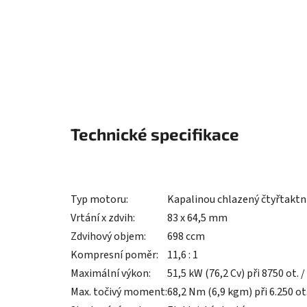
Technické specifikace
Typ motoru:
Kapalinou chlazený čtyřtaktn
Vrtání x zdvih:
83 x 64,5 mm
Zdvihový objem:
698 ccm
Kompresní poměr:
11,6 : 1
Maximální výkon:
51,5 kW (76,2 Cv) při 8750 ot. 
Max. točivý moment:
68,2 Nm (6,9 kgm) při 6.250 ot