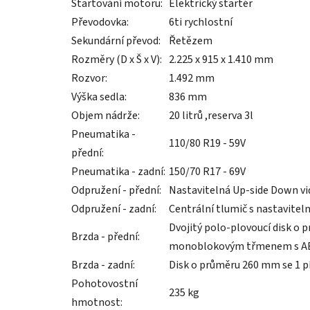
Startování motoru:
Elektrický startér
Převodovka:
6ti rychlostní
Sekundární převod:
Řetězem
Rozměry (D x Š x V):
2.225 x 915 x 1.410 mm
Rozvor:
1.492 mm
Výška sedla:
836 mm
Objem nádrže:
20 litrů ,reserva 3l
Pneumatika -
110/80 R19 - 59V
přední:
Pneumatika - zadní:
150/70 R17 - 69V
Odpružení - přední:
Nastavitelná Up-side Down v
Odpružení - zadní:
Centrální tlumič s nastavite
Dvojitý polo-plovoucí disk o
Brzda - přední:
monoblokovým třmenem s A
Brzda - zadní:
Disk o průměru 260 mm se 1 p
Pohotovostní
235 kg
hmotnost: