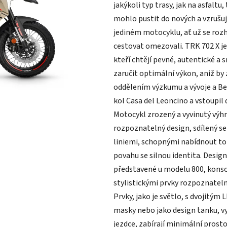
jakýkoli typ trasy, jak na asfaltu
z
mohlo pustit do nových a vzrušuj
5
jediném motocyklu, ať už se rozh
hvězdiček.
cestovat omezovali. TRK 702 X je 
kteří chtějí pevné, autentické a
zaručit optimální výkon, aniž by 
oddělením výzkumu a vývoje a Ben
kol Casa del Leoncino a vstoupil
Motocykl zrozený a vyvinutý výh
rozpoznatelný design, sdílený se
liniemi, schopnými nabídnout t
povahu se silnou identita. Desig
představené u modelu 800, konsol
stylistickými prvky rozpoznatelný
Prvky, jako je světlo, s dvojitý
masky nebo jako design tanku, v
jezdce, zabírají minimální pros