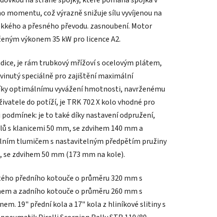
ovkou na straně spojky, které pomáhá spojka v
ho momentu, což výrazně snižuje sílu vyvíjenou na
ěkkého a přesného převodu. zasnoubení. Motor
níženým výkonem 35 kW pro licence A2.
radice, je rám trubkový mřížoví s ocelovým plátem,
inutý speciálně pro zajištění maximální
. Díky optimálnímu vyvážení hmotnosti, navrženému
živatele do potíží, je TRK 702 X kolo vhodné pro
i podmínek: je to také díky nastavení odpružení,
dolů s klanicemi 50 mm, se zdvihem 140 mm a
trálním tlumičem s nastavitelným předpětím pružiny
, se zdvihem 50 mm (173 mm na kole).
itého předního kotouče o průměru 320 mm s
em a zadního kotouče o průměru 260 mm s
. 19" přední kola a 17" kola z hliníkové slitiny s