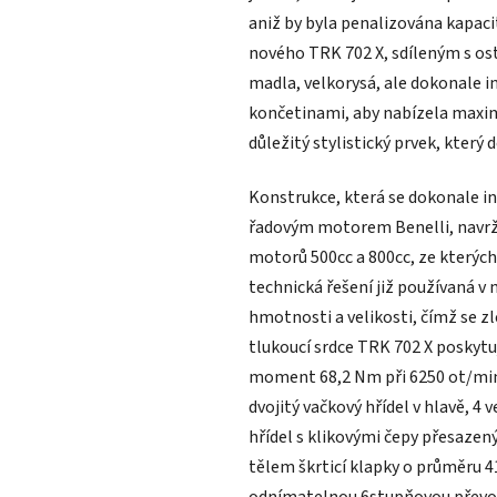
aniž by byla penalizována kapaci
nového TRK 702 X, sdíleným s ost
madla, velkorysá, ale dokonale i
končetinami, aby nabízela maximá
důležitý stylistický prvek, který 
Konstrukce, která se dokonale 
řadovým motorem Benelli, navrž
motorů 500cc a 800cc, ze kterých
technická řešení již používaná v 
hmotnosti a velikosti, čímž se zle
tlukoucí srdce TRK 702 X poskytu
moment 68,2 Nm při 6250 ot/min
dvojitý vačkový hřídel v hlavě, 4
hřídel s klikovými čepy přesazený
tělem škrticí klapky o průměru 