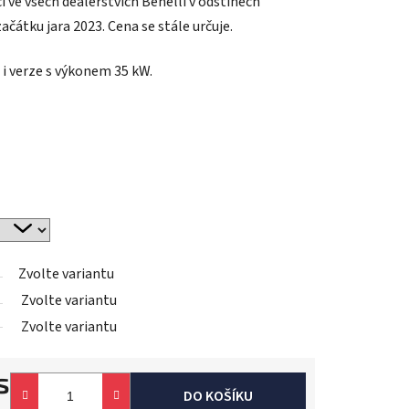
i ve všech dealerstvích Benelli v odstínech
čátku jara 2023. Cena se stále určuje.
 i verze s výkonem 35 kW.
Zvolte variantu
Zvolte variantu
Zvolte variantu
s
DO KOŠÍKU