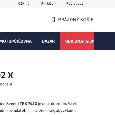
CZK
Přihlášení
Registrace
PRÁZDNÝ KOŠÍK
NÁKUPNÍ
KOŠÍK
MOTOPŮJČOVNA
BAZAR
OBJEDNAT SERVIS
02 X
nocení
zde
. Benelli
TRK 702 X
je čisté dobrodružství,
adno ovladatelné, navržené tak, aby zvládlo