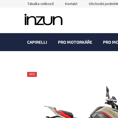
Přejít
Tabulka velikostí
Kontakt
Obchodní podmín
na
obsah
CAPIRELLI
PRO MOTORKÁŘE
PRO M
AKCE