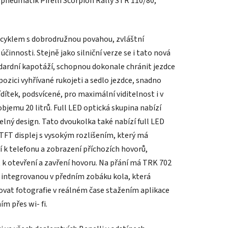
pneumatik Pirelli Scorpion Rally STR 110/80,
ocyklem s dobrodružnou povahou, zvláštní
činnosti. Stejně jako silniční verze se i tato nová
dardní kapotáží, schopnou dokonale chránit jezdce
spozici vyhřívané rukojeti a sedlo jezdce, snadno
dítek, podsvícené, pro maximální viditelnost i v
bjemu 20 litrů. Full LED optická skupina nabízí
lný design. Tato dvoukolka také nabízí full LED
 TFT displej s vysokým rozlišením, který má
í k telefonu a zobrazení příchozích hovorů,
 k otevření a zavření hovoru. Na přání má TRK 702
u integrovanou v předním zobáku kola, která
ovat fotografie v reálném čase stažením aplikace
m přes wi- fi.