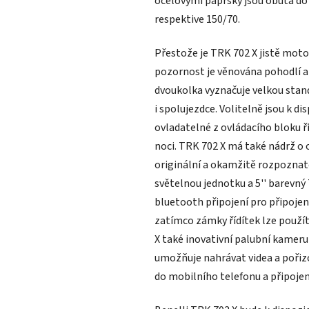
ocelovými paprsky jsou obuta do 
respektive 150/70.
Přestože je TRK 702 X jistě mot
pozornost je věnována pohodlí a ú
dvoukolka vyznačuje velkou stan
i spolujezdce. Volitelně jsou k di
ovladatelné z ovládacího bloku ří
noci. TRK 702 X má také nádrž o o
originální a okamžitě rozpoznate
světelnou jednotku a 5'' barevný
bluetooth připojení pro připojen
zatímco zámky řídítek lze použít
X také inovativní palubní kamer
umožňuje nahrávat videa a pořiz
do mobilního telefonu a připojení