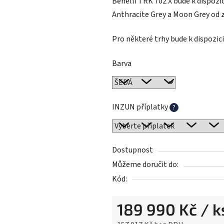
Benelli TRK 702 X bude k dispozic
Anthracite Grey a Moon Grey od za
Pro některé trhy bude k dispozici
Barva
INZUN příplatky
?
Dostupnost
Můžeme doručit do:
Kód:
189 990 Kč
/ k