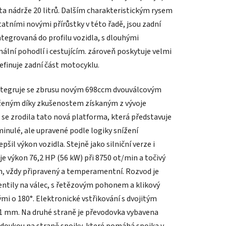
ta nádrže 20 litrů. Dalším charakteristickým rysem
atními novými přírůstky v této řadě, jsou zadní
ntegrovaná do profilu vozidla, s dlouhými
lní pohodlí i cestujícím. zároveň poskytuje velmi
definuje zadní část motocyklu.
integruje se zbrusu novým 698ccm dvouválcovým
eným díky zkušenostem získaným z vývoje
 se zrodila tato nová platforma, která představuje
minulé, ale upravené podle logiky snížení
pšil výkon vozidla. Stejně jako silniční verze i
je výkon 76,2 HP (56 kW) při 8750 ot/min a točivý
, vždy připravený a temperamentní. Rozvod je
 ventily na válec, s řetězovým pohonem a klikový
mi o 180°. Elektronické vstřikování s dvojitým
41 mm. Na druhé straně je převodovka vybavena