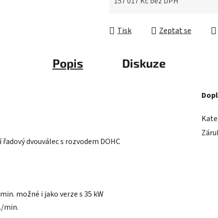
157 017 Kč
bez DPH
Měrná cena:
Tisk
Zeptat se
Popis
Diskuze
Dopl
Kate
Záru
í řadový dvouválec s rozvodem DOHC
/ min. možné i jako verze s 35 kW
./min.