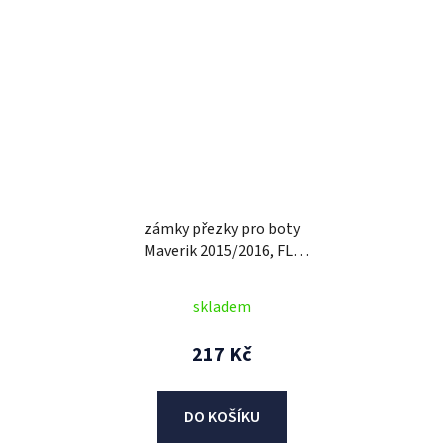
zámky přezky pro boty
Maverik 2015/2016, FLY
RACING (černé, sada 4 ks)
skladem
217 Kč
DO KOŠÍKU