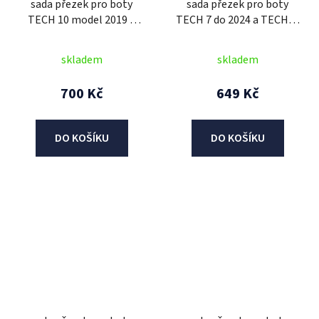
sada přezek pro boty
sada přezek pro boty
TECH 10 model 2019 a
TECH 7 do 2024 a TECH 5,
dále, ALPINESTARS
ALPINESTARS (černé)
(černé)
skladem
skladem
700 Kč
649 Kč
DO KOŠÍKU
DO KOŠÍKU