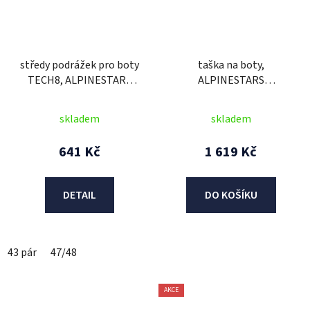
středy podrážek pro boty
taška na boty,
TECH8, ALPINESTARS
ALPINESTARS
(černá, pár)
(černá/modrá/žlutá fluo/
červená)
skladem
skladem
641 Kč
1 619 Kč
DETAIL
DO KOŠÍKU
43 pár
47/48
AKCE