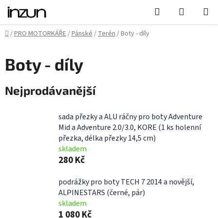
Přejít
Hledat
NÁKUPN
na
KOŠÍK
obsah
Domů
/
PRO MOTORKÁŘE
/
Pánské
/
Terén
/
Boty - díly
Boty - díly
Nejprodávanější
sada přezky a ALU ráčny pro boty Adventure
Mid a Adventure 2.0/3.0, KORE (1 ks holenní
přezka, délka přezky 14,5 cm)
skladem
280 Kč
podrážky pro boty TECH 7 2014 a novější,
ALPINESTARS (černé, pár)
skladem
1 080 Kč