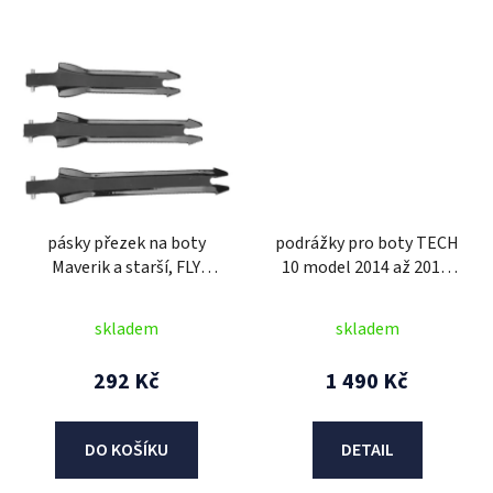
pásky přezek na boty
podrážky pro boty TECH
Maverik a starší, FLY
10 model 2014 až 2018,
RACING (sada na jednu
ALPINESTARS (černé,
botu, pro velikosti 28 až
pár)
skladem
skladem
38 černé)
292 Kč
1 490 Kč
DO KOŠÍKU
DETAIL