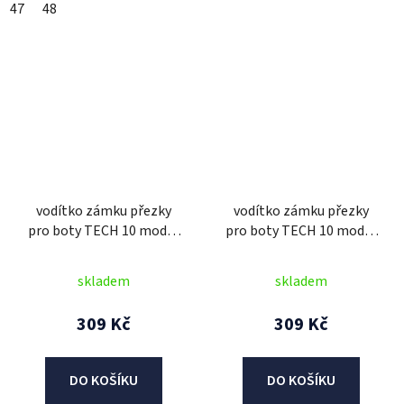
47
48
vodítko zámku přezky
vodítko zámku přezky
pro boty TECH 10 model
pro boty TECH 10 model
2014 až 2018,
2014 až 2018,
ALPINESTARS (černé)
ALPINESTARS (modré)
skladem
skladem
309 Kč
309 Kč
DO KOŠÍKU
DO KOŠÍKU