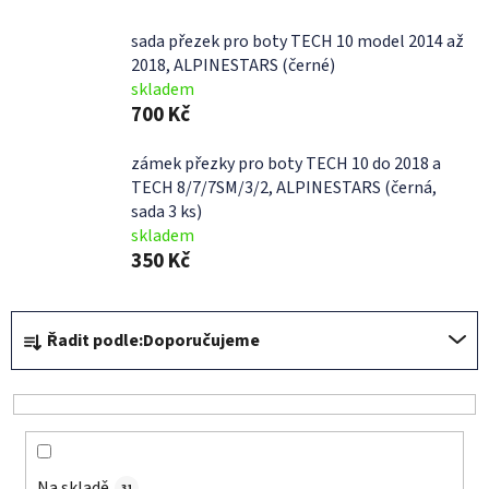
sada přezek pro boty TECH 10 model 2014 až
2018, ALPINESTARS (černé)
skladem
700 Kč
zámek přezky pro boty TECH 10 do 2018 a
TECH 8/7/7SM/3/2, ALPINESTARS (černá,
sada 3 ks)
skladem
350 Kč
Ř
Řadit podle:
Doporučujeme
a
z
e
n
í
Na skladě
31