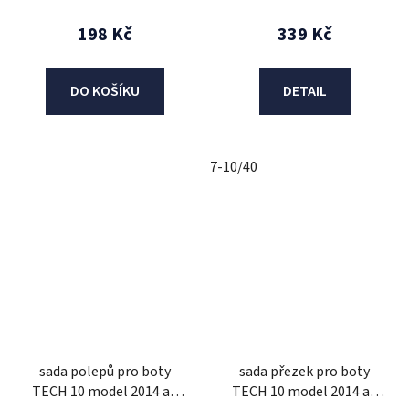
modrá/fialová/zelená)
198 Kč
339 Kč
DO KOŠÍKU
DETAIL
7-10/40
sada polepů pro boty
sada přezek pro boty
TECH 10 model 2014 až
TECH 10 model 2014 až