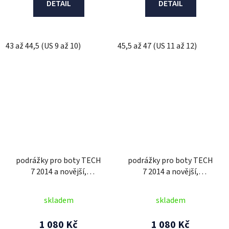
DETAIL
DETAIL
43 až 44,5 (US 9 až 10)
45,5 až 47 (US 11 až 12)
podrážky pro boty TECH
podrážky pro boty TECH
7 2014 a novější,
7 2014 a novější,
ALPINESTARS (černé,
ALPINESTARS
pár)
(černé/bílé, pár)
skladem
skladem
1 080 Kč
1 080 Kč