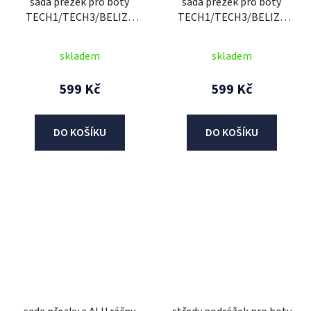
sada přezek pro boty
sada přezek pro boty
TECH1/TECH3/BELIZE
TECH1/TECH3/BELIZE
V1, ALPINESTARS (bílé,
V1, ALPINESTARS (černé,
sada 3 ks)
sada 3 ks)
skladem
skladem
599 Kč
599 Kč
DO KOŠÍKU
DO KOŠÍKU