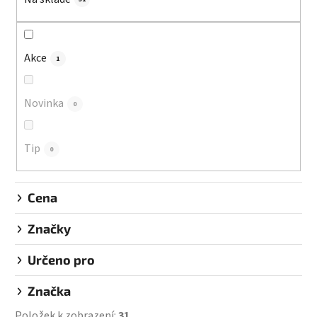
p
r
o
d
Akce
1
u
k
Novinka
0
t
ů
Tip
0
Cena
Značky
Určeno pro
Značka
Položek k zobrazení:
31