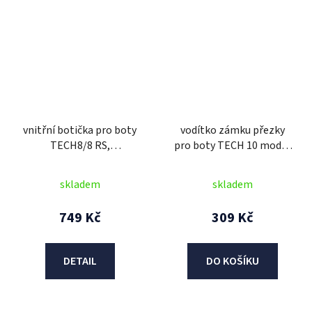
vnitřní botička pro boty
vodítko zámku přezky
TECH8/8 RS,
pro boty TECH 10 model
ALPINESTARS (šedá)
2014 až 2018,
ALPINESTARS (bílé)
skladem
skladem
749 Kč
309 Kč
DETAIL
DO KOŠÍKU