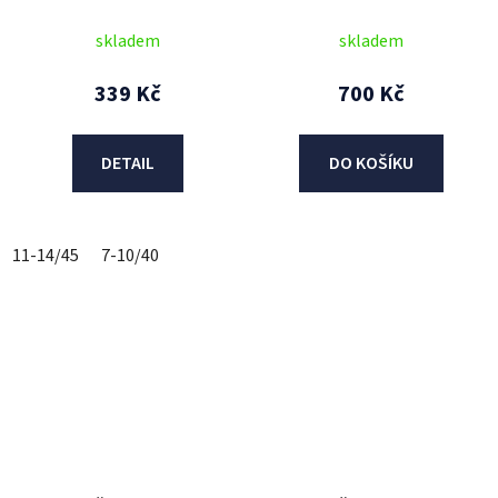
2018, ALPINESTARS
2018, ALPINESTARS
(červená/bílá/žlutá)
(černé)
skladem
skladem
339 Kč
700 Kč
DETAIL
DO KOŠÍKU
11-14/45
7-10/40