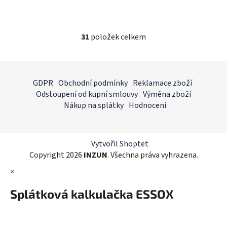
31
položek celkem
O
v
l
Z
á
á
GDPR
Obchodní podmínky
Reklamace zboží
d
p
Odstoupení od kupní smlouvy
Výměna zboží
a
a
Nákup na splátky
Hodnocení
c
t
í
í
p
r
Vytvořil Shoptet
v
Copyright 2026
INZUN
. Všechna práva vyhrazena.
k
×
y
v
Splátková kalkulačka ESSOX
ý
p
i