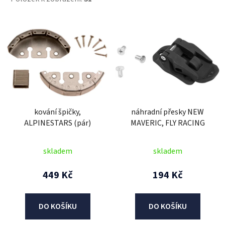
V
ý
p
i
s
p
r
kování špičky,
náhradní přesky NEW
o
ALPINESTARS (pár)
MAVERIC, FLY RACING
d
u
skladem
skladem
k
t
449 Kč
194 Kč
ů
DO KOŠÍKU
DO KOŠÍKU