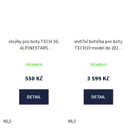
vložky pro boty TECH 10,
vnitřní botička pro boty
ALPINESTARS
TECH10 model do 2013,
(šedé/modré/žluté, pár)
ALPINESTARS (černá)
skladem
skladem
550 Kč
3 599 Kč
DETAIL
DETAIL
40,5
49,5