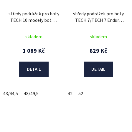
středy podrážek pro boty
středy podrážek pro boty
TECH 10 modely bot od
TECH 7/TECH 7 Enduro
2014 do 2018,
2014 a výše,
ALPINESTARS (pár)
ALPINESTARS (černé,
skladem
skladem
pár)
1 089 Kč
829 Kč
DETAIL
DETAIL
43/44,5
48/49,5
42
52