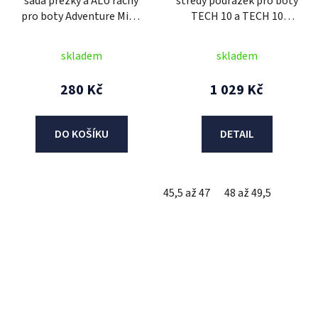
sada přezky a ALU ráčny
středy podrážek pro boty
pro boty Adventure Mid a
TECH 10 a TECH 10
Adventure 2.0/3.0, KORE
SUPERVENTED 2021 a
(1 ks holenní přezka,
dále, ALPINESTARS (pár)
skladem
skladem
délka přezky 14,5 cm)
280 Kč
1 029 Kč
DO KOŠÍKU
DETAIL
45,5 až 47
48 až 49,5