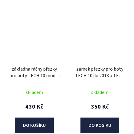
základna ráčny přezky
zámek přezky pro boty
pro boty TECH 10 model
TECH 10 do 2018 a TECH
2014 až 2018 a TECH 7/7
8/7/7SM/3/2,
ENDURO/7 ENDURO
ALPINESTARS (černá,
skladem
skladem
DRYSTAR model 2014 až
sada 3 ks)
2024, ALPINESTARS
430 Kč
350 Kč
DO KOŠÍKU
DO KOŠÍKU