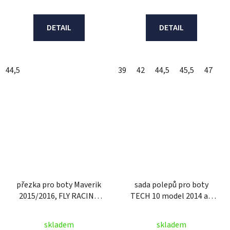
DETAIL
DETAIL
44,5
39
42
44,5
45,5
47
přezka pro boty Maverik
sada polepů pro boty
2015/2016, FLY RACING
TECH 10 model 2014 až
(černá, 1 ks)
2018, ALPINESTARS
(černá/světle
skladem
skladem