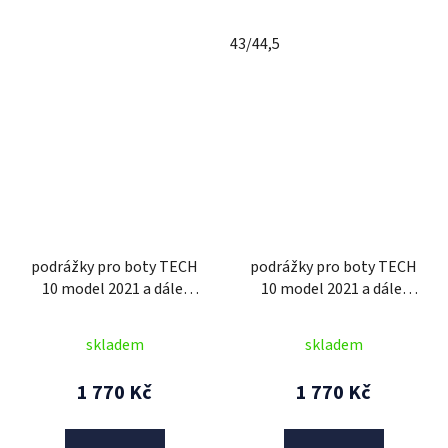
43/44,5
podrážky pro boty TECH
podrážky pro boty TECH
10 model 2021 a dále,
10 model 2021 a dále,
ALPINESTARS (černá,
ALPINESTARS
pár)
(černá/bílá, pár)
skladem
skladem
1 770 Kč
1 770 Kč