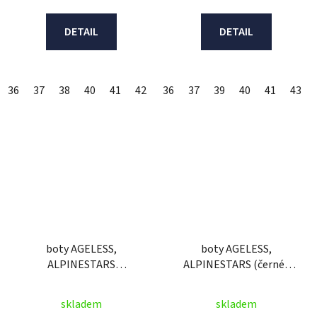
DETAIL
DETAIL
36
37
38
40
41
42
43
36
44
37
45
39
47
40
48
41
43
boty AGELESS,
boty AGELESS,
ALPINESTARS
ALPINESTARS (černé/
(černé/bílé/šedé)
šedé/guma)
skladem
skladem