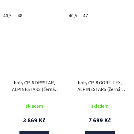
40,5
48
40,5
47
boty CR-6 DRYSTAR,
boty CR-8 GORE-TEX,
ALPINESTARS (černá/
ALPINESTARS (černá/
šedá maskáčová)
šedá/červená) 2026
skladem
skladem
3 869 Kč
7 699 Kč