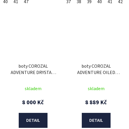
40
41
47
37
38
39
40
41
42
boty COROZAL
boty COROZAL
ADVENTURE DRYSTAR,
ADVENTURE OILED
ALPINESTARS (černé)
DRYSTAR, ALPINESTARS
(olejovaná kůže)
skladem
skladem
8 000 Kč
8 889 Kč
DETAIL
DETAIL