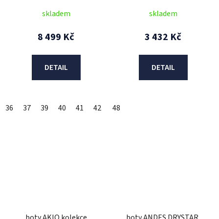
2026
černá)
skladem
skladem
8 499 Kč
3 432 Kč
DETAIL
DETAIL
36
37
39
40
41
42
43
48
44
46
47
48
boty AKIO kolekce
boty ANDES DRYSTAR,