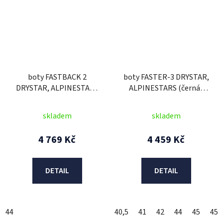
boty FASTBACK 2
boty FASTER-3 DRYSTAR,
DRYSTAR, ALPINESTARS
ALPINESTARS (černá/
(černé)
červená fluo) 2025
skladem
skladem
4 769 Kč
4 459 Kč
DETAIL
DETAIL
44
40,5
41
42
44
45
45,