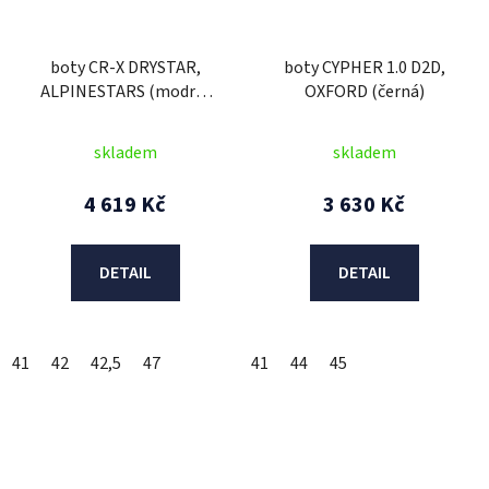
boty CR-X DRYSTAR,
boty CYPHER 1.0 D2D,
ALPINESTARS (modrá/
OXFORD (černá)
žlutá fluo/černá) 2025
skladem
skladem
4 619 Kč
3 630 Kč
DETAIL
DETAIL
41
42
42,5
47
41
44
45