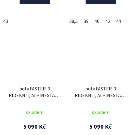
43
38,5
39
40
42
44
boty FASTER-3
boty FASTER-3
RIDEKNIT, ALPINESTARS
RIDEKNIT, ALPINESTARS
(černá/šedá/červená)
(černá/tmavě šedá/
2026
červená) 2026
skladem
skladem
5 090 Kč
5 090 Kč