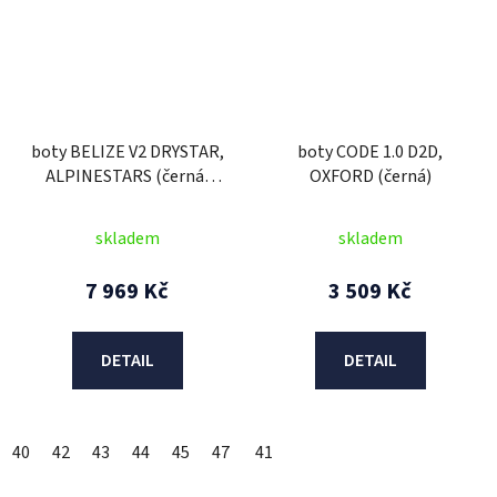
boty BELIZE V2 DRYSTAR,
boty CODE 1.0 D2D,
ALPINESTARS (černá)
OXFORD (černá)
2026
skladem
skladem
7 969 Kč
3 509 Kč
DETAIL
DETAIL
40
42
43
44
45
47
48
41