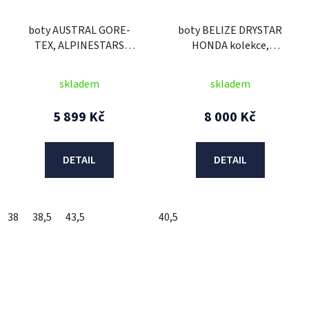
boty AUSTRAL GORE-
boty BELIZE DRYSTAR
TEX, ALPINESTARS
HONDA kolekce,
(černá/tmavě šedá) 2026
ALPINESTARS
(černá/bílá/červená)
skladem
skladem
5 899 Kč
8 000 Kč
DETAIL
DETAIL
38
38,5
43,5
40,5