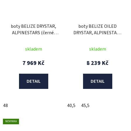
boty BELIZE DRYSTAR,
boty BELIZE OILED
ALPINESTARS (černé)
DRYSTAR, ALPINESTARS
2025
(olejovaná kůže)
skladem
skladem
7 969 Kč
8 239 Kč
DETAIL
DETAIL
48
40,5
45,5
NOVINKA