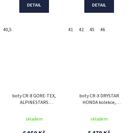
DETAIL
DETAIL
40,5
41
42
45
46
boty CR-8 GORE-TEX,
boty CR-X DRYSTAR
ALPINESTARS
HONDA kolekce,
(černá/tmavě
ALPINESTARS (černá/
šedá/tmavě modrá) 2026
červená/modrá) 2026
skladem
skladem