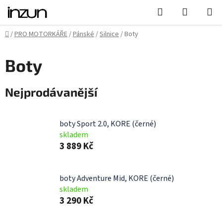
Přejít
Hledat
NÁKUPN
na
KOŠÍK
obsah
Domů
/
PRO MOTORKÁŘE
/
Pánské
/
Silnice
/
Boty
Boty
Nejprodávanější
boty Sport 2.0, KORE (černé)
skladem
3 889 Kč
boty Adventure Mid, KORE (černé)
skladem
3 290 Kč