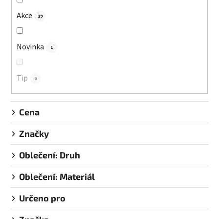
o
d
Akce
19
u
k
Novinka
1
t
ů
Tip
0
Cena
Značky
Oblečení: Druh
Oblečení: Materiál
Určeno pro