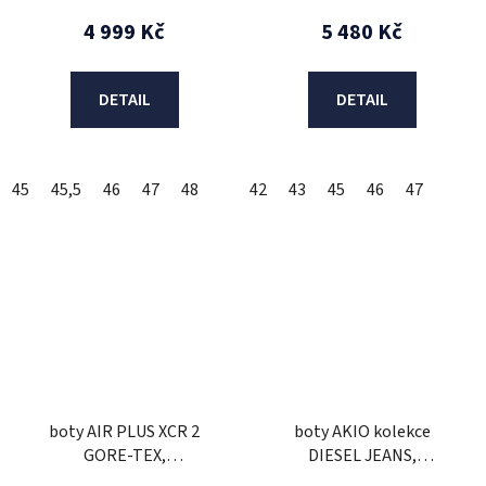
4 999 Kč
5 480 Kč
DETAIL
DETAIL
45
45,5
46
47
48
42
43
45
46
47
boty AIR PLUS XCR 2
boty AKIO kolekce
GORE-TEX,
DIESEL JEANS,
ALPINESTARS (černé)
ALPINESTARS (šedá/