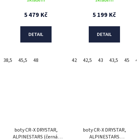
5 479 Kč
5 199 Kč
DETAIL
DETAIL
38,5
45,5
48
42
42,5
43
43,5
45
45
boty CR-X DRYSTAR,
boty CR-X DRYSTAR,
ALPINESTARS (černá)
ALPINESTARS