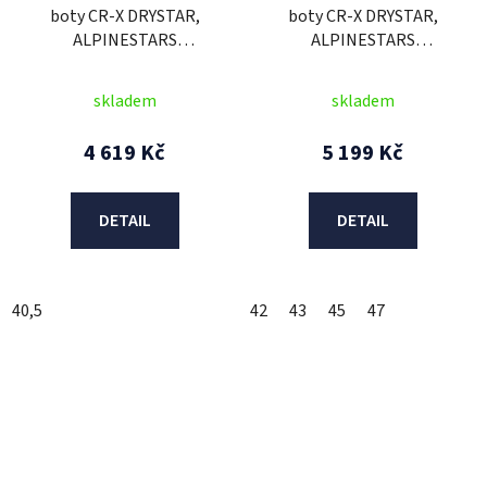
boty CR-X DRYSTAR,
boty CR-X DRYSTAR,
ALPINESTARS
ALPINESTARS
(černá/hnědá/oranžová)
(černá/tmavě
2025
šedá/oranžová) 2026
skladem
skladem
4 619 Kč
5 199 Kč
DETAIL
DETAIL
40,5
42
43
45
47