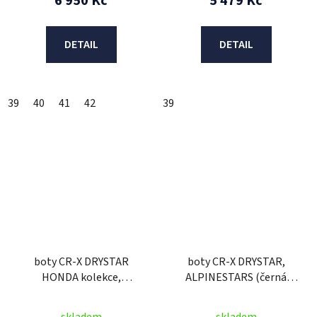
6 950 Kč
5 479 Kč
DETAIL
DETAIL
39
40
41
42
39
boty CR-X DRYSTAR
boty CR-X DRYSTAR,
HONDA kolekce,
ALPINESTARS (černá
ALPINESTARS (černá/
maskáčová/červená) 2026
červená/šedá) 2026
skladem
skladem