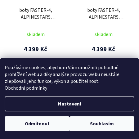
boty FASTER-4,
boty FASTER-4,
ALPINESTARS
ALPINESTARS
(černá/bílá) 2026
(černá/bílá/červená) 2026
skladem
skladem
4 399 Kč
4 399 Kč
Používáme cookies, abychom Vám umožnili pohodlné
DETAIL
DETAIL
prohlížení webu a díky analýze provozu webu neustále
zlepšovali jeho funkce, výkon a použitelnost.
Obchodní podmínky
40,5
46
40,5
45,5
Nastavení
Odmítnout
Souhlasím