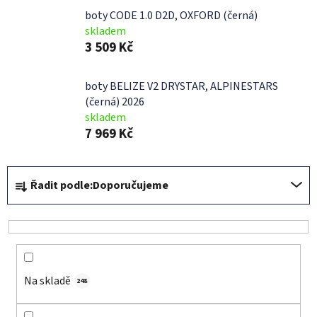
boty CODE 1.0 D2D, OXFORD (černá)
skladem
3 509 Kč
boty BELIZE V2 DRYSTAR, ALPINESTARS
(černá) 2026
skladem
7 969 Kč
Ř
Řadit podle:
Doporučujeme
a
z
e
n
í
Na skladě
p
248
r