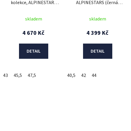
kolekce, ALPINESTARS
ALPINESTARS (černá)
(černá/červená) 2026
2026
skladem
skladem
4 670 Kč
4 399 Kč
DETAIL
DETAIL
43
45,5
47,5
40,5
42
44