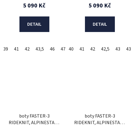
5 090 Kč
5 090 Kč
DETAIL
DETAIL
39
41
42
43,5
46
47
40
47,5
41
42
42,5
43
43,
boty FASTER-3
boty FASTER-3
RIDEKNIT, ALPINESTARS
RIDEKNIT, ALPINESTARS
(černé/červené/žluté
(černé/šedé) 2026