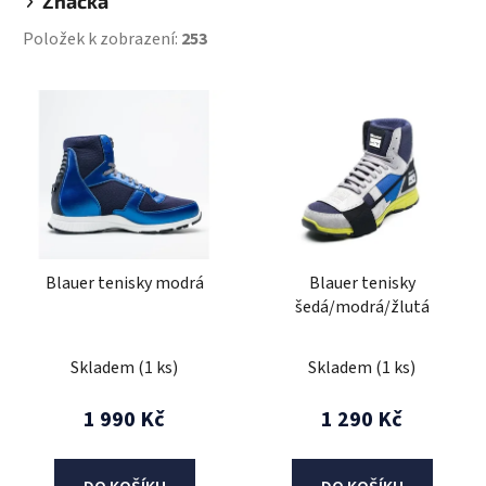
Značka
Položek k zobrazení:
253
V
ý
p
i
s
p
r
Blauer tenisky modrá
Blauer tenisky
o
šedá/modrá/žlutá
d
u
Skladem
(1 ks)
Skladem
(1 ks)
k
t
1 990 Kč
1 290 Kč
ů