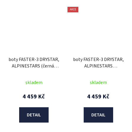
AKCE
boty FASTER-3 DRYSTAR,
boty FASTER-3 DRYSTAR,
ALPINESTARS (černá/
ALPINESTARS
šedá) 2025
(černá/tmavě šedá)
skladem
skladem
4 459 Kč
4 459 Kč
DETAIL
DETAIL