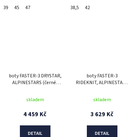
39
45
47
38,5
42
boty FASTER-3 DRYSTAR,
boty FASTER-3
ALPINESTARS (černé/
RIDEKNIT, ALPINESTARS
šedé/žlutá fluo) 2025
(černá/červená fluo) 2025
skladem
skladem
4 459 Kč
3 629 Kč
DETAIL
DETAIL