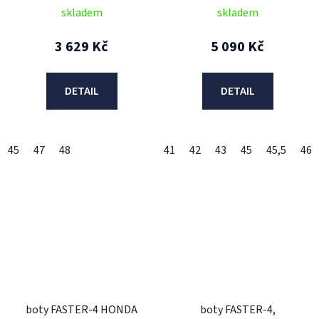
fluo/šedé) 2025
skladem
skladem
3 629 Kč
5 090 Kč
DETAIL
DETAIL
45
47
48
41
42
43
45
45,5
46
boty FASTER-4 HONDA
boty FASTER-4,