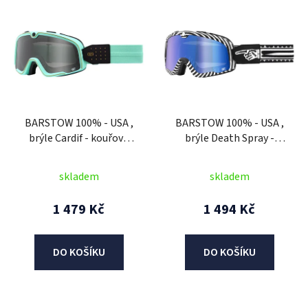
V
ý
p
i
s
p
r
BARSTOW 100% - USA ,
BARSTOW 100% - USA ,
o
brýle Cardif - kouřové
brýle Death Spray -
d
plexi
modré plexi
u
skladem
skladem
k
t
1 479 Kč
1 494 Kč
ů
DO KOŠÍKU
DO KOŠÍKU