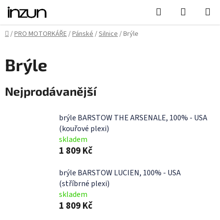
Přejít
Hledat
NÁKUPN
na
KOŠÍK
obsah
Domů
/
PRO MOTORKÁŘE
/
Pánské
/
Silnice
/
Brýle
Brýle
Nejprodávanější
brýle BARSTOW THE ARSENALE, 100% - USA
(kouřové plexi)
skladem
1 809 Kč
brýle BARSTOW LUCIEN, 100% - USA
(stříbrné plexi)
skladem
1 809 Kč