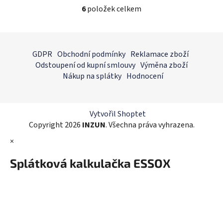
6
položek celkem
O
v
l
Z
á
á
GDPR
Obchodní podmínky
Reklamace zboží
d
p
Odstoupení od kupní smlouvy
Výměna zboží
a
a
Nákup na splátky
Hodnocení
c
t
í
í
p
r
Vytvořil Shoptet
v
Copyright 2026
INZUN
. Všechna práva vyhrazena.
k
×
y
v
Splátková kalkulačka ESSOX
ý
p
i
s
u