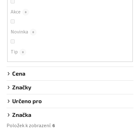
o
d
Akce
0
u
k
Novinka
0
t
ů
Tip
0
Cena
Značky
Určeno pro
Značka
Položek k zobrazení:
6