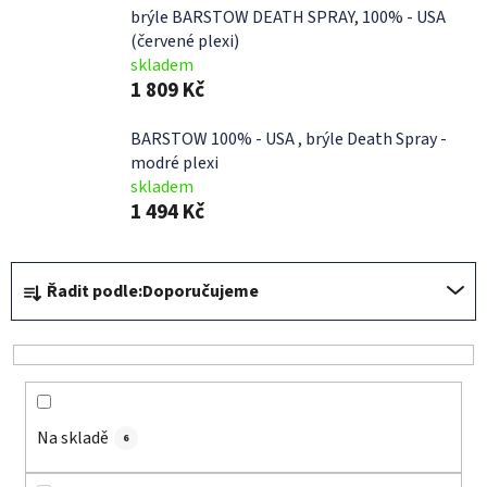
brýle BARSTOW DEATH SPRAY, 100% - USA
(červené plexi)
skladem
1 809 Kč
BARSTOW 100% - USA , brýle Death Spray -
modré plexi
skladem
1 494 Kč
Ř
Řadit podle:
Doporučujeme
a
z
e
n
í
Na skladě
p
6
r