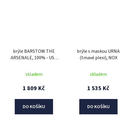
brýle BARSTOW THE
brýle s maskou URNA
ARSENALE, 100% - USA
(tmavé plexi), NOX
(kouřové plexi)
skladem
skladem
1 809 Kč
1 535 Kč
DO KOŠÍKU
DO KOŠÍKU