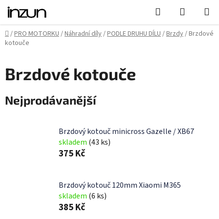
Přejít
Hledat
NÁKUPN
na
KOŠÍK
obsah
Domů
/
PRO MOTORKU
/
Náhradní díly
/
PODLE DRUHU DÍLU
/
Brzdy
/
Brzdové
kotouče
Brzdové kotouče
Nejprodávanější
Brzdový kotouč minicross Gazelle / XB67
skladem
(43 ks)
375 Kč
Brzdový kotouč 120mm Xiaomi M365
skladem
(6 ks)
385 Kč