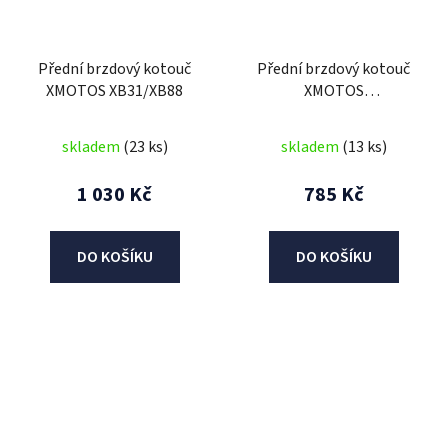
Přední brzdový kotouč
Přední brzdový kotouč
XMOTOS XB31/XB88
XMOTOS
XB33/XB38/XB29/XB87
125cc
skladem
(23 ks)
skladem
(13 ks)
1 030 Kč
785 Kč
DO KOŠÍKU
DO KOŠÍKU