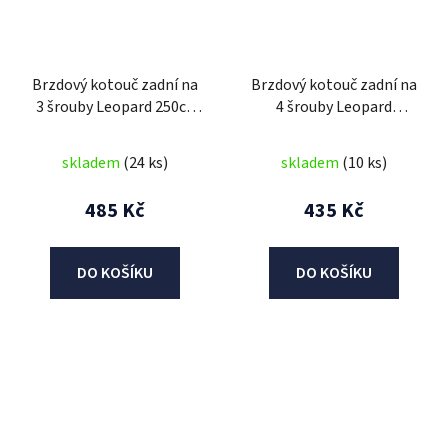
Brzdový kotouč zadní na
Brzdový kotouč zadní na
3 šrouby Leopard 250cc
4 šrouby Leopard
SPZ
110cc/125cc/150cc/250cc
skladem
(24 ks)
skladem
(10 ks)
485 Kč
435 Kč
DO KOŠÍKU
DO KOŠÍKU