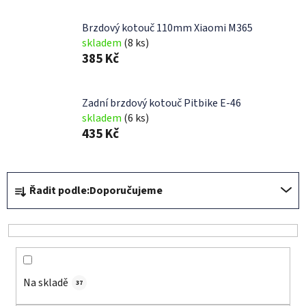
Brzdový kotouč 110mm Xiaomi M365
skladem
(8 ks)
385 Kč
Zadní brzdový kotouč Pitbike E-46
skladem
(6 ks)
435 Kč
Ř
Řadit podle:
Doporučujeme
a
z
e
n
í
Na skladě
p
37
r