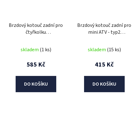
Brzdový kotouč zadní pro
Brzdový kotouč zadní pro
čtyřkolku
mini ATV - typ2
Avenger/Commander
(138,5mm)
125cc
skladem
(1 ks)
skladem
(15 ks)
585 Kč
415 Kč
DO KOŠÍKU
DO KOŠÍKU