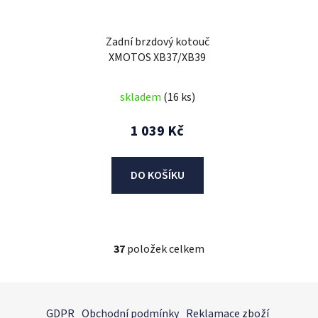
Zadní brzdový kotouč
XMOTOS XB37/XB39
skladem
(16 ks)
1 039 Kč
DO KOŠÍKU
37
položek celkem
O
v
l
Z
á
á
GDPR
Obchodní podmínky
Reklamace zboží