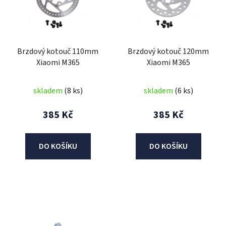
i
s
p
r
Brzdový kotouč 110mm
Brzdový kotouč 120mm
o
Xiaomi M365
Xiaomi M365
d
u
skladem
(8 ks)
skladem
(6 ks)
k
t
385 Kč
385 Kč
ů
DO KOŠÍKU
DO KOŠÍKU