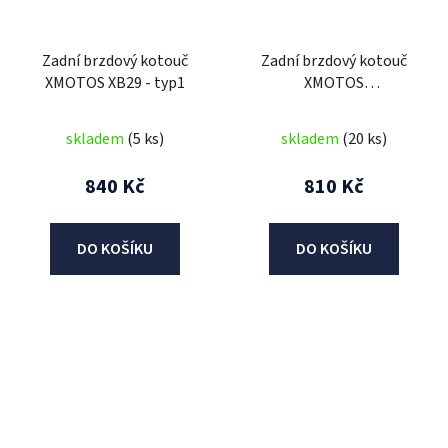
Zadní brzdový kotouč
Zadní brzdový kotouč
XMOTOS XB29 - typ1
XMOTOS
XB33/XB38/XB29/XB87/FX1
125cc
skladem
(5 ks)
skladem
(20 ks)
840 Kč
810 Kč
DO KOŠÍKU
DO KOŠÍKU