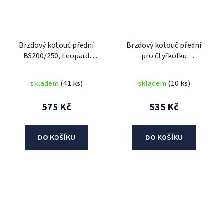
Brzdový kotouč přední
Brzdový kotouč přední
BS200/250, Leopard
pro čtyřkolku
150/250
Avenger/Commander
125cc
skladem
(41 ks)
skladem
(10 ks)
575 Kč
535 Kč
DO KOŠÍKU
DO KOŠÍKU