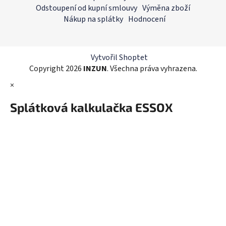
d
p
Odstoupení od kupní smlouvy
Výměna zboží
a
a
Nákup na splátky
Hodnocení
c
t
í
í
p
r
Vytvořil Shoptet
v
Copyright 2026
INZUN
. Všechna práva vyhrazena.
k
×
y
v
Splátková kalkulačka ESSOX
ý
p
i
s
u