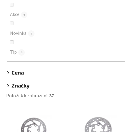
o
d
Akce
0
u
k
Novinka
0
t
ů
Tip
0
Cena
Značky
Položek k zobrazení:
37
V
ý
p