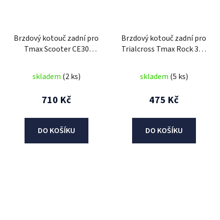
Brzdový kotouč zadní pro
Brzdový kotouč zadní pro
Tmax Scooter CE30
Trialcross Tmax Rock 36V
Cruisser 60V
1000W
skladem
(2 ks)
skladem
(5 ks)
710 Kč
475 Kč
DO KOŠÍKU
DO KOŠÍKU