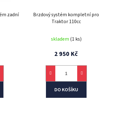
u
k
tém zadní
Brzdový systém kompletní pro
t
Traktor 110cc
ů
skladem
(1 ks)
2 950 Kč
DO KOŠÍKU