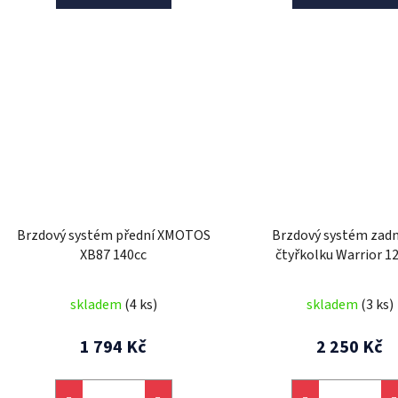
Brzdový systém přední XMOTOS
Brzdový systém zadn
XB87 140cc
čtyřkolku Warrior 
skladem
(4 ks)
skladem
(3 ks)
1 794 Kč
2 250 Kč