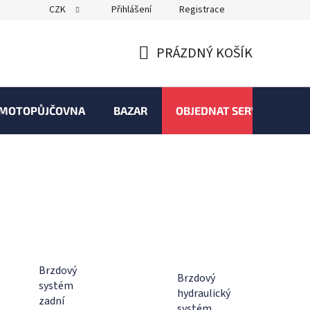
CZK
Přihlášení
Registrace
PRÁZDNÝ KOŠÍK
NÁKUPNÍ
KOŠÍK
MOTOPŮJČOVNA
BAZAR
OBJEDNAT SERVIS
Brzdový
Brzdový
systém
hydraulický
zadní
systém