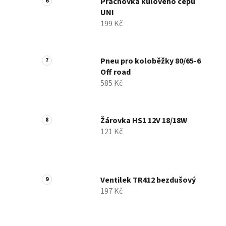
Prachovka kulového čepu
UNI
199 Kč
Pneu pro koloběžky 80/65-6
Off road
585 Kč
Žárovka HS1 12V 18/18W
121 Kč
Ventilek TR412 bezdušový
197 Kč