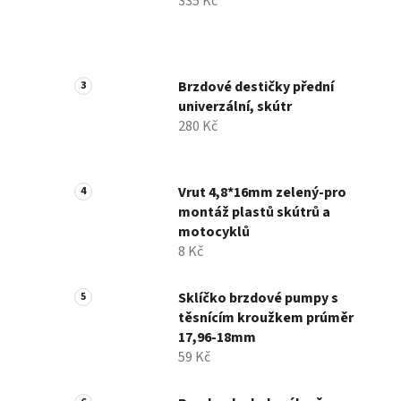
335 Kč
Brzdové destičky přední
univerzální, skútr
280 Kč
Vrut 4,8*16mm zelený-pro
montáž plastů skútrů a
motocyklů
8 Kč
Sklíčko brzdové pumpy s
těsnícím kroužkem prúměr
17,96-18mm
59 Kč