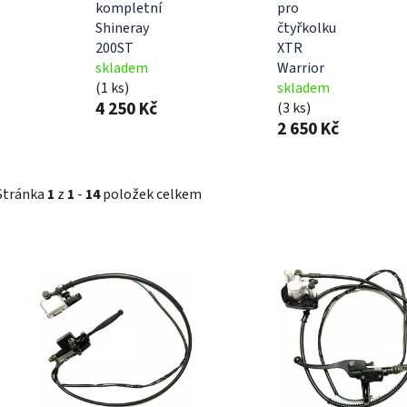
kompletní
pro
Shineray
čtyřkolku
200ST
XTR
skladem
Warrior
(1 ks)
skladem
4 250 Kč
(3 ks)
2 650 Kč
Stránka
1
z
1
-
14
položek celkem
V
ý
p
i
s
p
r