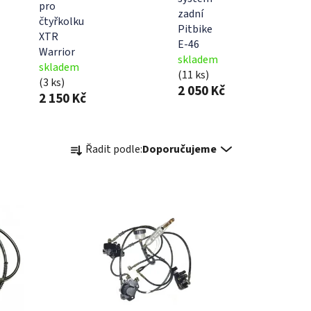
pro
zadní
čtyřkolku
Pitbike
XTR
E-46
Warrior
skladem
skladem
(11 ks)
(3 ks)
2 050 Kč
2 150 Kč
Ř
Řadit podle:
Doporučujeme
a
z
e
n
í
p
r
o
d