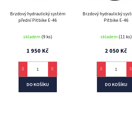
o
d
Brzdový hydraulický systém
Brzdový hydraulický sys
u
přední Pitbike E-46
Pitbike E-46
k
t
skladem
(9 ks)
skladem
(11 ks)
ů
1 950 Kč
2 050 Kč
DO KOŠÍKU
DO KOŠÍKU