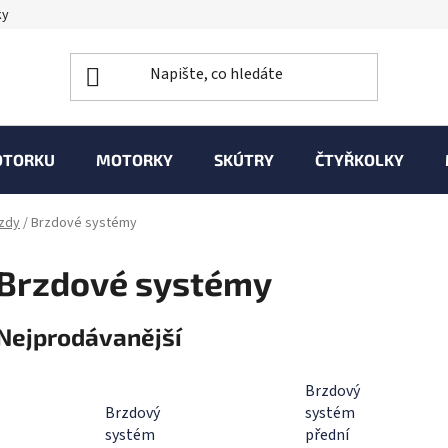
ky
OTORKU
MOTORKY
SKÚTRY
ČTYŘKOLKY
zdy
/
Brzdové systémy
Brzdové systémy
Nejprodávanější
Brzdový
Brzdový
systém
systém
přední