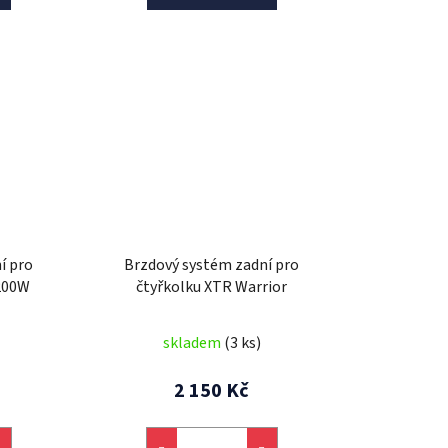
í pro
Brzdový systém zadní pro
1200W
čtyřkolku XTR Warrior
skladem
(3 ks)
2 150 Kč