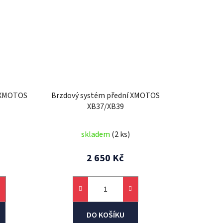
í XMOTOS
Brzdový systém přední XMOTOS
XB37/XB39
skladem
(2 ks)
2 650 Kč
DO KOŠÍKU