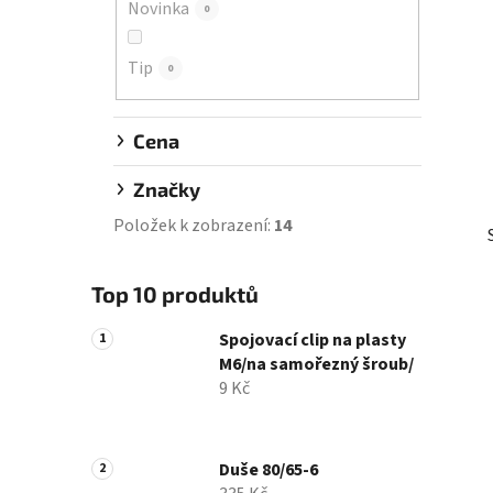
Novinka
0
í
p
Tip
a
0
n
e
Cena
l
Značky
Položek k zobrazení:
14
Top 10 produktů
Spojovací clip na plasty
M6/na samořezný šroub/
9 Kč
Duše 80/65-6