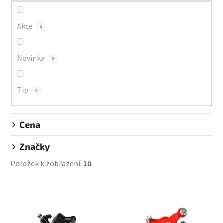
r
o
d
Akce
0
u
k
Novinka
0
t
ů
Tip
0
Cena
Značky
Položek k zobrazení:
10
V
ý
p