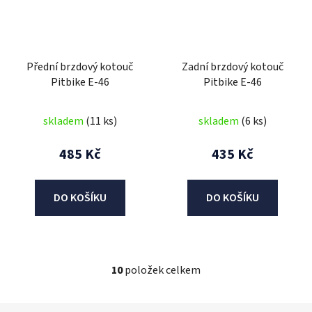
Přední brzdový kotouč
Zadní brzdový kotouč
Pitbike E-46
Pitbike E-46
skladem
(11 ks)
skladem
(6 ks)
485 Kč
435 Kč
DO KOŠÍKU
DO KOŠÍKU
10
položek celkem
O
v
l
Z