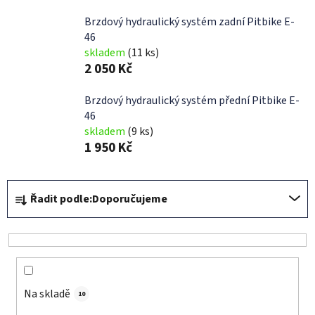
Brzdový hydraulický systém zadní Pitbike E-
46
skladem
(11 ks)
2 050 Kč
Brzdový hydraulický systém přední Pitbike E-
46
skladem
(9 ks)
1 950 Kč
Ř
Řadit podle:
Doporučujeme
a
z
e
n
í
Na skladě
p
10