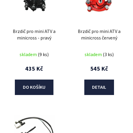
i
s
p
r
Brzdič pro mini ATV a
Brzdič pro mini ATV a
o
minicross - pravý
minicross červený
d
u
skladem
(9 ks)
skladem
(3 ks)
k
t
435 Kč
545 Kč
ů
DO KOŠÍKU
DETAIL