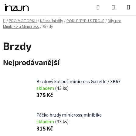
Přejít
Hledat
NÁKUPN
na
KOŠÍK
obsah
Domů
/
PRO MOTORKU
/
Náhradní díly
/
PODLE TYPU STROJE
/
Díly pro
Minibike a Minicross
/
Brzdy
Brzdy
Nejprodávanější
Brzdový kotouč minicross Gazelle / XB67
skladem
(43 ks)
375 Kč
Páčka brzdy minicross,minibike
skladem
(33 ks)
315 Kč