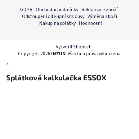
á
á
GDPR
Obchodní podmínky
Reklamace zboží
d
p
Odstoupení od kupní smlouvy
Výměna zboží
a
a
Nákup na splátky
Hodnocení
c
t
í
í
p
r
Vytvořil Shoptet
v
Copyright 2026
INZUN
. Všechna práva vyhrazena.
k
×
y
v
Splátková kalkulačka ESSOX
ý
p
i
s
u