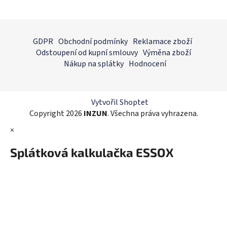
O
v
l
Z
á
á
GDPR
Obchodní podmínky
Reklamace zboží
d
p
Odstoupení od kupní smlouvy
Výměna zboží
a
a
Nákup na splátky
Hodnocení
c
t
í
í
p
r
Vytvořil Shoptet
v
Copyright 2026
INZUN
. Všechna práva vyhrazena.
k
×
y
v
Splátková kalkulačka ESSOX
ý
p
i
s
u