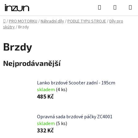
Přejít
Hledat
NÁKUPN
na
KOŠÍK
obsah
Domů
/
PRO MOTORKU
/
Náhradní díly
/
PODLE TYPU STROJE
/
Díly pro
skútry
/
Brzdy
Brzdy
Nejprodávanější
Lanko brzdové Scooter zadní - 195cm
skladem
(4 ks)
485 Kč
Opravná sada brzdové páčky ZC4001
skladem
(5 ks)
332 Kč