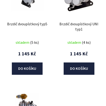
i
s
p
r
Brzdič dvoupístkový typ5
Brzdič dvoupístkový UNI
o
typ1
d
u
skladem
(5 ks)
skladem
(4 ks)
k
t
1 145 Kč
1 145 Kč
ů
DO KOŠÍKU
DO KOŠÍKU