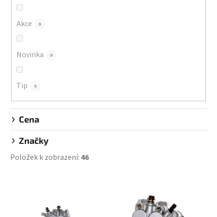
o
d
Akce
0
u
k
Novinka
0
t
ů
Tip
0
Cena
Značky
Položek k zobrazení:
46
V
ý
p