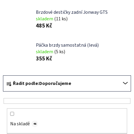
Brzdové destičky zadní Jonway GTS
skladem
(11 ks)
485 Kč
Páčka brzdy samostatná (levá)
skladem
(5 ks)
355 Kč
Ř
Řadit podle:
Doporučujeme
a
z
e
n
í
Na skladě
p
46
r