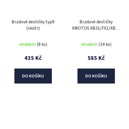
Brzdové destičky typ9
Brzdové destičky
(skútr)
XMOTOS XB31/FX1/XB37
(přední)/XB39
(přední)/XB88(přední,
skladem
(8 ks)
skladem
(14 ks)
zadní)XB29 (přední)/E-
RL100(přední)
435 Kč
585 Kč
DO KOŠÍKU
DO KOŠÍKU