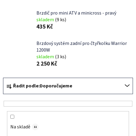
Brzdič pro mini ATV a minicross - pravý
skladem
(9 ks)
435 Kč
Brzdový systém zadní pro čtyřkolku Warrior
1200W
skladem
(3 ks)
2 250 Kč
Ř
Řadit podle:
Doporučujeme
a
z
e
n
í
Na skladě
p
11