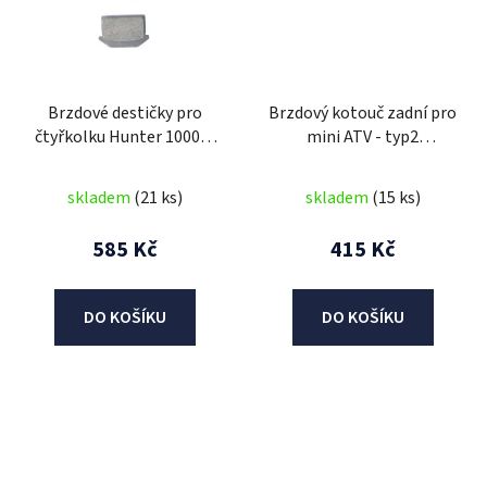
Brzdové destičky pro
Brzdový kotouč zadní pro
čtyřkolku Hunter 1000W
mini ATV - typ2
48V - přední
(138,5mm)
skladem
(21 ks)
skladem
(15 ks)
585 Kč
415 Kč
DO KOŠÍKU
DO KOŠÍKU