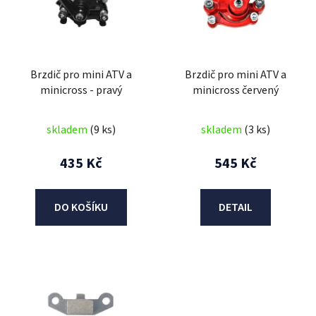
i
s
p
r
Brzdič pro mini ATV a
Brzdič pro mini ATV a
o
minicross - pravý
minicross červený
d
u
skladem
(9 ks)
skladem
(3 ks)
k
t
435 Kč
545 Kč
ů
DO KOŠÍKU
DETAIL