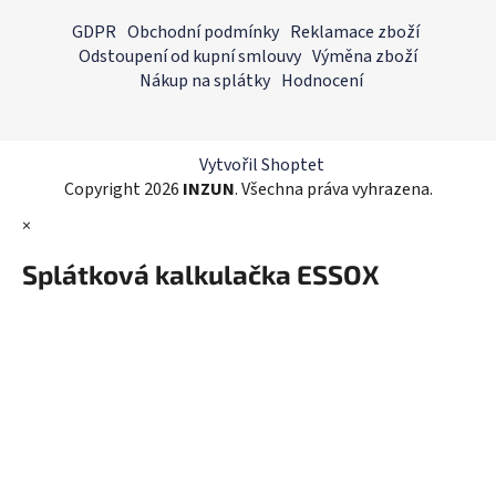
á
á
GDPR
Obchodní podmínky
Reklamace zboží
d
p
Odstoupení od kupní smlouvy
Výměna zboží
a
a
Nákup na splátky
Hodnocení
c
t
í
í
p
r
Vytvořil Shoptet
v
Copyright 2026
INZUN
. Všechna práva vyhrazena.
k
×
y
v
Splátková kalkulačka ESSOX
ý
p
i
s
u