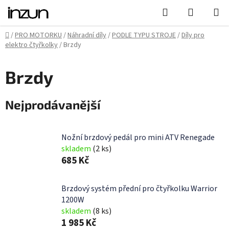
Přejít
Hledat
NÁKUPN
na
KOŠÍK
obsah
Domů
/
PRO MOTORKU
/
Náhradní díly
/
PODLE TYPU STROJE
/
Díly pro
elektro čtyřkolky
/
Brzdy
Brzdy
Nejprodávanější
Nožní brzdový pedál pro mini ATV Renegade
skladem
(2 ks)
685 Kč
Brzdový systém přední pro čtyřkolku Warrior
1200W
skladem
(8 ks)
1 985 Kč