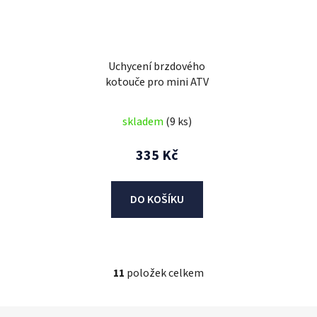
Uchycení brzdového
kotouče pro mini ATV
skladem
(9 ks)
335 Kč
DO KOŠÍKU
11
položek celkem
O
v
l
Z