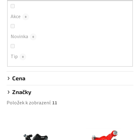
r
o
d
Akce
0
u
k
Novinka
0
t
ů
Tip
0
Cena
Značky
Položek k zobrazení:
11
V
ý
p